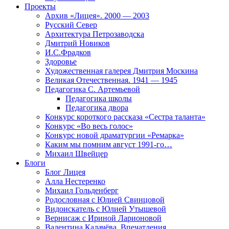
Проекты
Архив «Лицея». 2000 — 2003
Русский Север
Архитектура Петрозаводска
Дмитрий Новиков
И.С.Фрадков
Здоровье
Художественная галерея Дмитрия Москина
Великая Отечественная. 1941 — 1945
Педагогика С. Артемьевой
Педагогика школы
Педагогика двора
Конкурс короткого рассказа «Сестра таланта»
Конкурс «Во весь голос»
Конкурс новой драматургии «Ремарка»
Каким мы помним август 1991-го…
Михаил Швейцер
Блоги
Блог Лицея
Алла Нестеренко
Михаил Гольденберг
Родословная с Юлией Свинцовой
Видоискатель с Юлией Утышевой
Вернисаж с Ириной Ларионовой
Валентина Калачёва. Впечатления