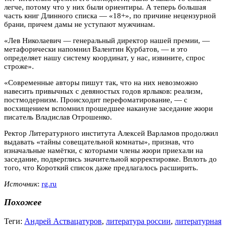
легче, потому что у них были ориентиры. А теперь большая
часть книг Длинного списка — «18+», по причине нецензурной
брани, причем дамы не уступают мужчинам.
«Лев Николаевич — генеральный директор нашей премии, —
метафорически напомнил Валентин Курбатов, — и это
определяет нашу систему координат, у нас, извините, спрос
строже».
«Современные авторы пишут так, что на них невозможно
навесить привычных с девяностых годов ярлыков: реализм,
постмодернизм. Происходит перефоматирование, — с
восхищением вспомнил прошедшее накануне заседание жюри
писатель Владислав Отрошенко.
Ректор Литературного института Алексей Варламов продолжил
выдавать «тайны совещательной комнаты», признав, что
изначальные намётки, с которыми члены жюри приехали на
заседание, подверглись значительной корректировке. Вплоть до
того, что Короткий список даже предлагалось расширить.
Источник
:
rg.ru
Похожее
Теги:
Андрей Аствацатуров
,
литература россии
,
литературная