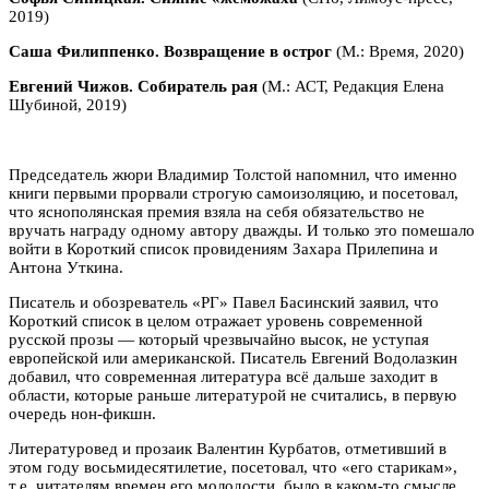
2019)
Саша Филиппенко. Возвращение в острог
(М.: Время, 2020)
Евгений Чижов. Собиратель рая
(М.: АСТ, Редакция Елена
Шубиной, 2019)
Председатель жюри Владимир Толстой напомнил, что именно
книги первыми прорвали строгую самоизоляцию, и посетовал,
что яснополянская премия взяла на себя обязательство не
вручать награду одному автору дважды. И только это помешало
войти в Короткий список провидениям Захара Прилепина и
Антона Уткина.
Писатель и обозреватель «РГ» Павел Басинский заявил, что
Короткий список в целом отражает уровень современной
русской прозы — который чрезвычайно высок, не уступая
европейской или американской. Писатель Евгений Водолазкин
добавил, что современная литература всё дальше заходит в
области, которые раньше литературой не считались, в первую
очередь нон-фикшн.
Литературовед и прозаик Валентин Курбатов, отметивший в
этом году восьмидесятилетие, посетовал, что «его старикам»,
т.е. читателям времен его молодости, было в каком-то смысле