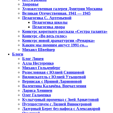
Здоровье
Художественная галерея Дмитрия Москина
Великая Отечественная. 1941 — 1945
Педагогика С. Артемьевой
Педагогика школы
Педагогика двора
Конкурс короткого рассказа «Сестра таланта»
Конкурс «Во весь голос»
Конкурс новой драматургии «Ремарка»
Каким мы помним август 1991-го…
Михаил Швейцер
Блоги
Блог Лицея
Алла Нестеренко
Михаил Гольденберг
Родословная с Юлией Свинцовой
Видоискатель с Юлией Утышевой
Вернисаж с Ириной Ларионовой
Валентина Калачёва. Впечатления
Лариса Хенинен
Олег Гальченко
Культурный променад с Зоей Арнаутовой
Путешествуем с Лидией Винокуровой
Лазурный Берег без пафоса с Александрой