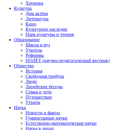
Хроника
Культура
Дом актёра
Литература
Кино
Культурное наследие
Парк культуры и чтения
Образование
Школа и вуз
Учитель
Реформы
ПОЛЁТ (научно-педагогический вестник)
Общество
История
Свободная трибуна
Люди
Лицейские беседы
Семья и дети
Путешествие
Утраты
Наука
Новости и факты
Гуманитарные науки
Естественно-математические науки
Наука в лицах