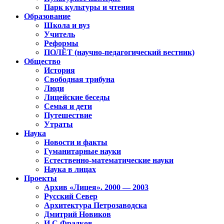
Парк культуры и чтения
Образование
Школа и вуз
Учитель
Реформы
ПОЛЁТ (научно-педагогический вестник)
Общество
История
Свободная трибуна
Люди
Лицейские беседы
Семья и дети
Путешествие
Утраты
Наука
Новости и факты
Гуманитарные науки
Естественно-математические науки
Наука в лицах
Проекты
Архив «Лицея». 2000 — 2003
Русский Север
Архитектура Петрозаводска
Дмитрий Новиков
И.С.Фрадков