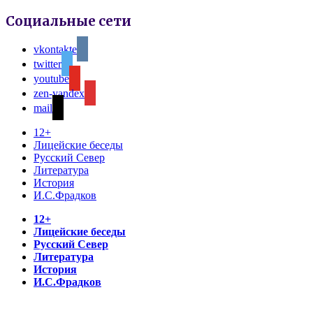
Социальные сети
vkontakte
twitter
youtube
zen-yandex
mail
12+
Лицейские беседы
Русский Север
Литература
История
И.С.Фрадков
12+
Лицейские беседы
Русский Север
Литература
История
И.С.Фрадков