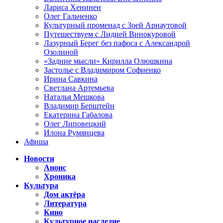
Лариса Хенинен
Олег Гальченко
Культурный променад с Зоей Арнаутовой
Путешествуем с Лидией Винокуровой
Лазурный Берег без пафоса с Александрой
Озолиной
«Задние мысли» Кирилла Олюшкина
Застолье с Владимиром Софиенко
Ирина Савкина
Светлана Артемьева
Наталья Мешкова
Владимир Берштейн
Екатерина Габалова
Олег Липовецкий
Илона Румянцева
Афиша
Новости
Анонс
Хроника
Культура
Дом актёра
Литература
Кино
Культурное наследие