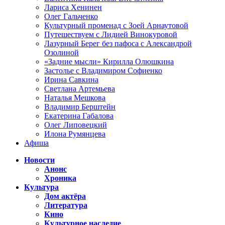
Лариса Хенинен
Олег Гальченко
Культурный променад с Зоей Арнаутовой
Путешествуем с Лидией Винокуровой
Лазурный Берег без пафоса с Александрой
Озолиной
«Задние мысли» Кирилла Олюшкина
Застолье с Владимиром Софиенко
Ирина Савкина
Светлана Артемьева
Наталья Мешкова
Владимир Берштейн
Екатерина Габалова
Олег Липовецкий
Илона Румянцева
Афиша
Новости
Анонс
Хроника
Культура
Дом актёра
Литература
Кино
Культурное наследие