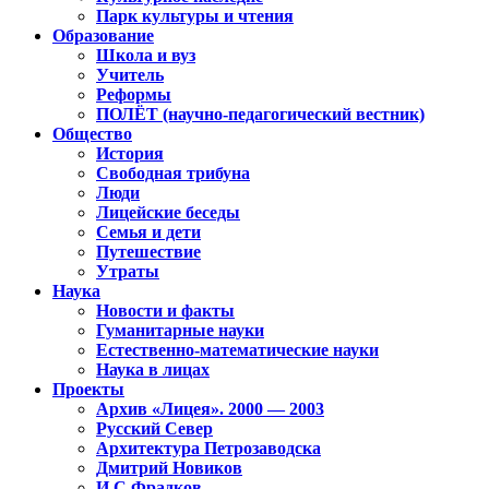
Парк культуры и чтения
Образование
Школа и вуз
Учитель
Реформы
ПОЛЁТ (научно-педагогический вестник)
Общество
История
Свободная трибуна
Люди
Лицейские беседы
Семья и дети
Путешествие
Утраты
Наука
Новости и факты
Гуманитарные науки
Естественно-математические науки
Наука в лицах
Проекты
Архив «Лицея». 2000 — 2003
Русский Север
Архитектура Петрозаводска
Дмитрий Новиков
И.С.Фрадков