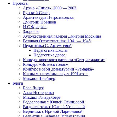
Проекты
Архив «Лицея». 2000 — 2003
Русский Север
Архитектура Петрозаводска
Дмитрий Новиков
И.С.Фрадков
Здоровье
Художественная галерея Дмитрия Москина
Великая Отечественная. 1941 — 1945
Педагогика С. Артемьевой
Педагогика школы
Педагогика двора
Конкурс короткого рассказа «Сестра таланта»
Конкурс «Во весь голос»
Конкурс новой драматургии «Ремарка»
Каким мы помним август 1991-го…
Михаил Швейцер
Блоги
Блог Лицея
Алла Нестеренко
Михаил Гольденберг
Родословная с Юлией Свинцовой
Видоискатель с Юлией Утышевой
Вернисаж с Ириной Ларионовой
Валентина Калачёва. Впечатления