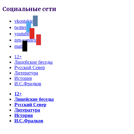
Социальные сети
vkontakte
twitter
youtube
zen-yandex
mail
12+
Лицейские беседы
Русский Север
Литература
История
И.С.Фрадков
12+
Лицейские беседы
Русский Север
Литература
История
И.С.Фрадков