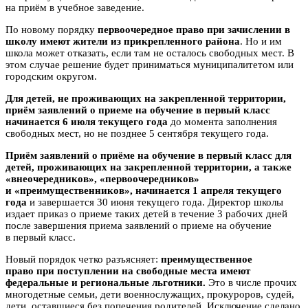
на приём в учебное заведение.
По новому порядку
первоочередное право при зачислении в
школу имеют жители из прикрепленного района
. Но и им
школа может отказать, если там не осталось свободных мест. В
этом случае решение будет приниматься муниципалитетом или
городским округом.
Для детей, не проживающих на закрепленной территории,
приём заявлений о приеме на обучение в первый класс
начинается 6 июля текущего года
до момента заполнения
свободных мест, но не позднее 5 сентября текущего года.
Приём заявлений о приёме на обучение в первый класс для
детей, проживающих на закрепленной территории, а также
«внеочередников», «первоочередников»
и «преимущественников», начинается 1 апреля текущего
года
и завершается 30 июня текущего года. Директор школы
издает приказ о приеме таких детей в течение 3 рабочих дней
после завершения приема заявлений о приеме на обучение
в первый класс.
Новый порядок четко разъясняет:
преимущественное
право при поступлении на свободные места имеют
федеральные и региональные льготники.
Это в числе прочих
многодетные семьи, дети военнослужащих, прокуроров, судей,
дети, оставшиеся без попечения родителей. Исключение сделано