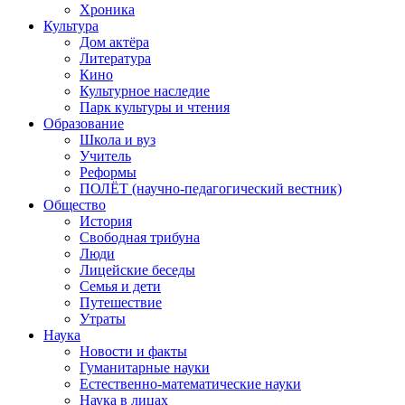
Хроника
Культура
Дом актёра
Литература
Кино
Культурное наследие
Парк культуры и чтения
Образование
Школа и вуз
Учитель
Реформы
ПОЛЁТ (научно-педагогический вестник)
Общество
История
Свободная трибуна
Люди
Лицейские беседы
Семья и дети
Путешествие
Утраты
Наука
Новости и факты
Гуманитарные науки
Естественно-математические науки
Наука в лицах