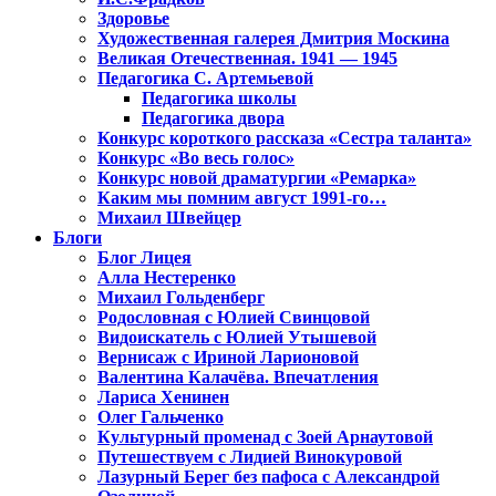
Здоровье
Художественная галерея Дмитрия Москина
Великая Отечественная. 1941 — 1945
Педагогика С. Артемьевой
Педагогика школы
Педагогика двора
Конкурс короткого рассказа «Сестра таланта»
Конкурс «Во весь голос»
Конкурс новой драматургии «Ремарка»
Каким мы помним август 1991-го…
Михаил Швейцер
Блоги
Блог Лицея
Алла Нестеренко
Михаил Гольденберг
Родословная с Юлией Свинцовой
Видоискатель с Юлией Утышевой
Вернисаж с Ириной Ларионовой
Валентина Калачёва. Впечатления
Лариса Хенинен
Олег Гальченко
Культурный променад с Зоей Арнаутовой
Путешествуем с Лидией Винокуровой
Лазурный Берег без пафоса с Александрой