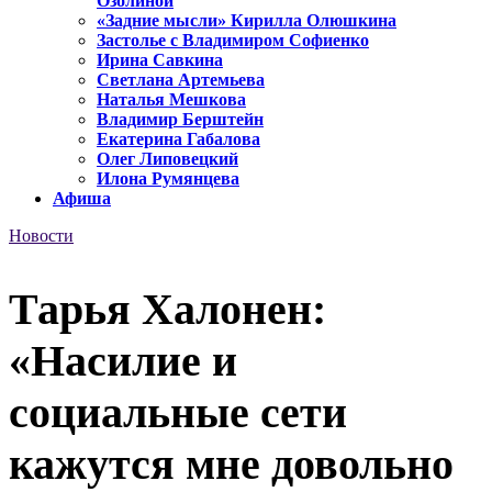
Озолиной
«Задние мысли» Кирилла Олюшкина
Застолье с Владимиром Софиенко
Ирина Савкина
Светлана Артемьева
Наталья Мешкова
Владимир Берштейн
Екатерина Габалова
Олег Липовецкий
Илона Румянцева
Афиша
Новости
Тарья Халонен:
«Насилие и
социальные сети
кажутся мне довольно