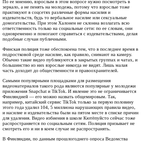
По ее мнению, взрослым в этом вопросе нужно посмотреть в
зеркало, а не пенять на молодежь, потому что взрослые тоже
практикуют в соцсетях различные формы насилия и
издевательств, будь то вербальное насилие или сексуальные
домогательства. При этом Халонен не склонна возлагать всю
ответственность только на социальные сети: по ее словам, они
одновременно и помогают справиться с издевательствами, делая
подобные случаи публичными.
Финская полиция тоже обеспокоена тем, что в последнее время в
подростковой среде насилие, как правило, снимают на камеру.
Обычно такие видео публикуются в закрытых группах и чатах, и
большинство из них взрослые никогда не видят. Лишь малая
часть доходит до общественности и правоохранителей.
Самыми популярными площадками для размещения
видеоматериалов такого рода являются популярные у молодежи
приложения Snapchat и TikTok. И явление это не ограничивается
Финляндией — его можно назвать общемировым. Так,
например, китайский сервис TikTok только за первую половину
этого года удалил 104, 5 миллиона нарушающих правила видео,
и насилие и издевательства были на пятом месте в списке причин
для удаления. Видео избиения в школе Кютёпуйсто сейчас тоже
распространяется по социальным сетям. Полиция призывает не
смотреть его и ни в коем случае не распространять.
В Финляндии, по данным прошлогоднего опроса Ведомства