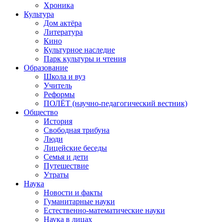
Хроника
Культура
Дом актёра
Литература
Кино
Культурное наследие
Парк культуры и чтения
Образование
Школа и вуз
Учитель
Реформы
ПОЛЁТ (научно-педагогический вестник)
Общество
История
Свободная трибуна
Люди
Лицейские беседы
Семья и дети
Путешествие
Утраты
Наука
Новости и факты
Гуманитарные науки
Естественно-математические науки
Наука в лицах