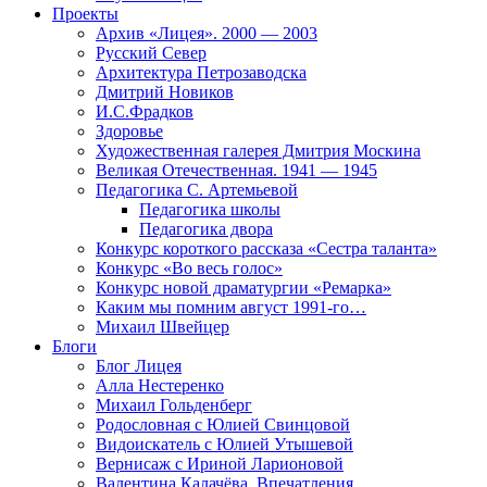
Проекты
Архив «Лицея». 2000 — 2003
Русский Север
Архитектура Петрозаводска
Дмитрий Новиков
И.С.Фрадков
Здоровье
Художественная галерея Дмитрия Москина
Великая Отечественная. 1941 — 1945
Педагогика С. Артемьевой
Педагогика школы
Педагогика двора
Конкурс короткого рассказа «Сестра таланта»
Конкурс «Во весь голос»
Конкурс новой драматургии «Ремарка»
Каким мы помним август 1991-го…
Михаил Швейцер
Блоги
Блог Лицея
Алла Нестеренко
Михаил Гольденберг
Родословная с Юлией Свинцовой
Видоискатель с Юлией Утышевой
Вернисаж с Ириной Ларионовой
Валентина Калачёва. Впечатления