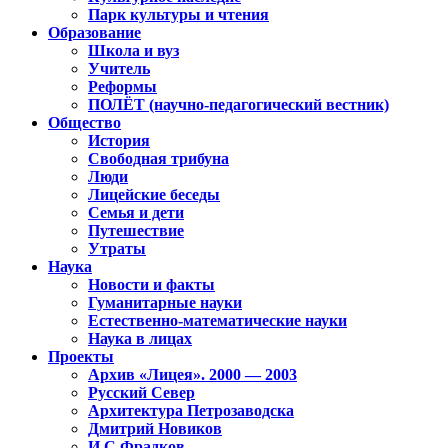
Парк культуры и чтения
Образование
Школа и вуз
Учитель
Реформы
ПОЛЁТ (научно-педагогический вестник)
Общество
История
Свободная трибуна
Люди
Лицейские беседы
Семья и дети
Путешествие
Утраты
Наука
Новости и факты
Гуманитарные науки
Естественно-математические науки
Наука в лицах
Проекты
Архив «Лицея». 2000 — 2003
Русский Север
Архитектура Петрозаводска
Дмитрий Новиков
И.С.Фрадков