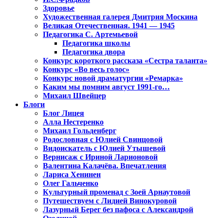
Здоровье
Художественная галерея Дмитрия Москина
Великая Отечественная. 1941 — 1945
Педагогика С. Артемьевой
Педагогика школы
Педагогика двора
Конкурс короткого рассказа «Сестра таланта»
Конкурс «Во весь голос»
Конкурс новой драматургии «Ремарка»
Каким мы помним август 1991-го…
Михаил Швейцер
Блоги
Блог Лицея
Алла Нестеренко
Михаил Гольденберг
Родословная с Юлией Свинцовой
Видоискатель с Юлией Утышевой
Вернисаж с Ириной Ларионовой
Валентина Калачёва. Впечатления
Лариса Хенинен
Олег Гальченко
Культурный променад с Зоей Арнаутовой
Путешествуем с Лидией Винокуровой
Лазурный Берег без пафоса с Александрой