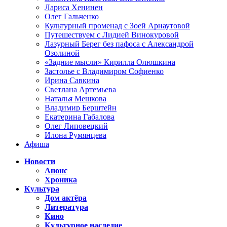
Лариса Хенинен
Олег Гальченко
Культурный променад с Зоей Арнаутовой
Путешествуем с Лидией Винокуровой
Лазурный Берег без пафоса с Александрой
Озолиной
«Задние мысли» Кирилла Олюшкина
Застолье с Владимиром Софиенко
Ирина Савкина
Светлана Артемьева
Наталья Мешкова
Владимир Берштейн
Екатерина Габалова
Олег Липовецкий
Илона Румянцева
Афиша
Новости
Анонс
Хроника
Культура
Дом актёра
Литература
Кино
Культурное наследие