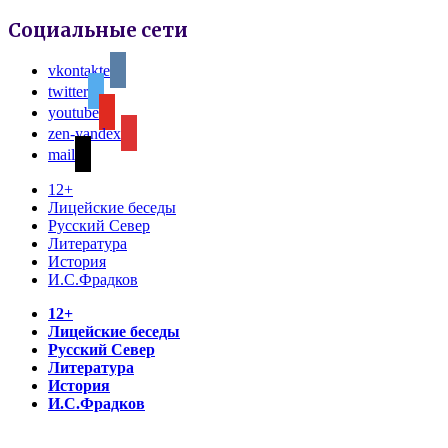
Социальные сети
vkontakte
twitter
youtube
zen-yandex
mail
12+
Лицейские беседы
Русский Север
Литература
История
И.С.Фрадков
12+
Лицейские беседы
Русский Север
Литература
История
И.С.Фрадков