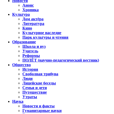
Новости
Анонс
Хроника
Культура
Дом актёра
Литература
Кино
Культурное наследие
Парк культуры и чтения
Образование
Школа и вуз
Учитель
Реформы
ПОЛЁТ (научно-педагогический вестник)
Общество
История
Свободная трибуна
Люди
Лицейские беседы
Семья и дети
Путешествие
Утраты
Наука
Новости и факты
Гуманитарные науки