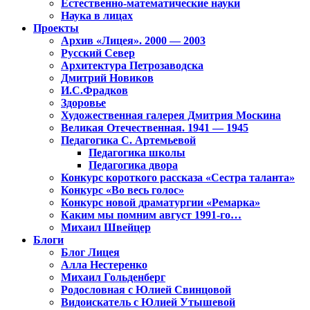
Естественно-математические науки
Наука в лицах
Проекты
Архив «Лицея». 2000 — 2003
Русский Север
Архитектура Петрозаводска
Дмитрий Новиков
И.С.Фрадков
Здоровье
Художественная галерея Дмитрия Москина
Великая Отечественная. 1941 — 1945
Педагогика С. Артемьевой
Педагогика школы
Педагогика двора
Конкурс короткого рассказа «Сестра таланта»
Конкурс «Во весь голос»
Конкурс новой драматургии «Ремарка»
Каким мы помним август 1991-го…
Михаил Швейцер
Блоги
Блог Лицея
Алла Нестеренко
Михаил Гольденберг
Родословная с Юлией Свинцовой
Видоискатель с Юлией Утышевой