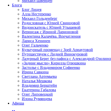
Михаил Швейцер
Блоги
Блог Лицея
Алла Нестеренко
Михаил Гольденберг
Родословная с Юлией Свинцовой
Видоискатель с Юлией Утышевой
Вернисаж с Ириной Ларионовой
Валентина Калачёва. Впечатления
Лариса Хенинен
Олег Гальченко
Культурный променад с Зоей Арнаутовой
Путешествуем с Лидией Винокуровой
Лазурный Берег без пафоса с Александрой Озолино
«Задние мысли» Кирилла Олюшкина
Застолье с Владимиром Софиенко
Ирина Савкина
Светлана Артемьева
Наталья Мешкова
Владимир Берштейн
Екатерина Габалова
Олег Липовецкий
Илона Румянцева
Афиша