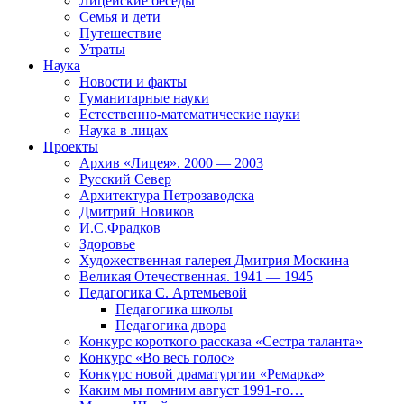
Лицейские беседы
Семья и дети
Путешествие
Утраты
Наука
Новости и факты
Гуманитарные науки
Естественно-математические науки
Наука в лицах
Проекты
Архив «Лицея». 2000 — 2003
Русский Север
Архитектура Петрозаводска
Дмитрий Новиков
И.С.Фрадков
Здоровье
Художественная галерея Дмитрия Москина
Великая Отечественная. 1941 — 1945
Педагогика С. Артемьевой
Педагогика школы
Педагогика двора
Конкурс короткого рассказа «Сестра таланта»
Конкурс «Во весь голос»
Конкурс новой драматургии «Ремарка»
Каким мы помним август 1991-го…