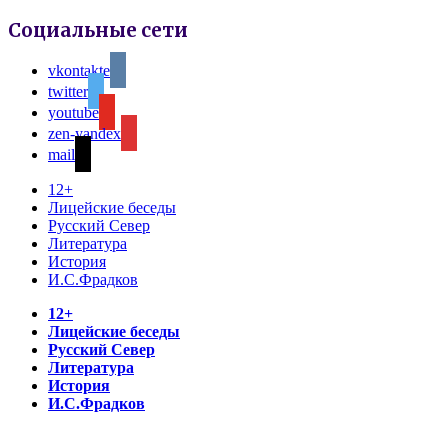
Социальные сети
vkontakte
twitter
youtube
zen-yandex
mail
12+
Лицейские беседы
Русский Север
Литература
История
И.С.Фрадков
12+
Лицейские беседы
Русский Север
Литература
История
И.С.Фрадков