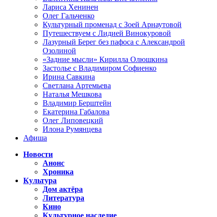
Лариса Хенинен
Олег Гальченко
Культурный променад с Зоей Арнаутовой
Путешествуем с Лидией Винокуровой
Лазурный Берег без пафоса с Александрой
Озолиной
«Задние мысли» Кирилла Олюшкина
Застолье с Владимиром Софиенко
Ирина Савкина
Светлана Артемьева
Наталья Мешкова
Владимир Берштейн
Екатерина Габалова
Олег Липовецкий
Илона Румянцева
Афиша
Новости
Анонс
Хроника
Культура
Дом актёра
Литература
Кино
Культурное наследие