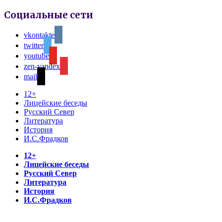
Социальные сети
vkontakte
twitter
youtube
zen-yandex
mail
12+
Лицейские беседы
Русский Север
Литература
История
И.С.Фрадков
12+
Лицейские беседы
Русский Север
Литература
История
И.С.Фрадков