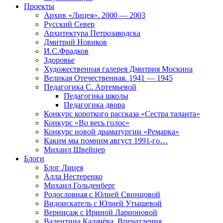
Проекты
Архив «Лицея». 2000 — 2003
Русский Север
Архитектура Петрозаводска
Дмитрий Новиков
И.С.Фрадков
Здоровье
Художественная галерея Дмитрия Москина
Великая Отечественная. 1941 — 1945
Педагогика С. Артемьевой
Педагогика школы
Педагогика двора
Конкурс короткого рассказа «Сестра таланта»
Конкурс «Во весь голос»
Конкурс новой драматургии «Ремарка»
Каким мы помним август 1991-го…
Михаил Швейцер
Блоги
Блог Лицея
Алла Нестеренко
Михаил Гольденберг
Родословная с Юлией Свинцовой
Видоискатель с Юлией Утышевой
Вернисаж с Ириной Ларионовой
Валентина Калачёва. Впечатления