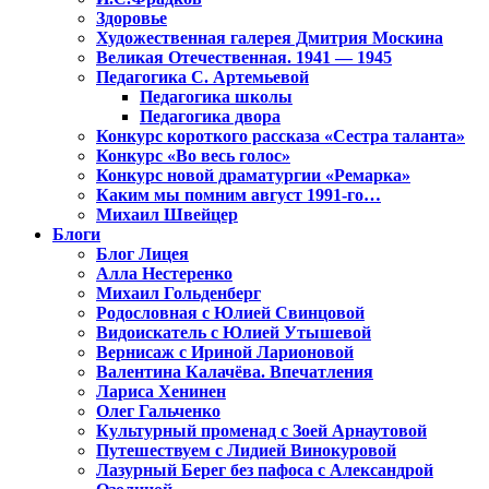
Здоровье
Художественная галерея Дмитрия Москина
Великая Отечественная. 1941 — 1945
Педагогика С. Артемьевой
Педагогика школы
Педагогика двора
Конкурс короткого рассказа «Сестра таланта»
Конкурс «Во весь голос»
Конкурс новой драматургии «Ремарка»
Каким мы помним август 1991-го…
Михаил Швейцер
Блоги
Блог Лицея
Алла Нестеренко
Михаил Гольденберг
Родословная с Юлией Свинцовой
Видоискатель с Юлией Утышевой
Вернисаж с Ириной Ларионовой
Валентина Калачёва. Впечатления
Лариса Хенинен
Олег Гальченко
Культурный променад с Зоей Арнаутовой
Путешествуем с Лидией Винокуровой
Лазурный Берег без пафоса с Александрой