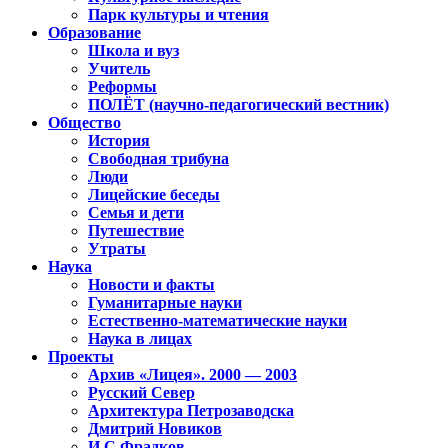
Парк культуры и чтения
Образование
Школа и вуз
Учитель
Реформы
ПОЛЁТ (научно-педагогический вестник)
Общество
История
Свободная трибуна
Люди
Лицейские беседы
Семья и дети
Путешествие
Утраты
Наука
Новости и факты
Гуманитарные науки
Естественно-математические науки
Наука в лицах
Проекты
Архив «Лицея». 2000 — 2003
Русский Север
Архитектура Петрозаводска
Дмитрий Новиков
И.С.Фрадков