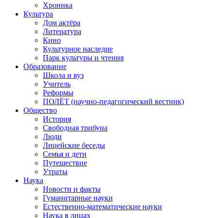
Хроника
Культура
Дом актёра
Литература
Кино
Культурное наследие
Парк культуры и чтения
Образование
Школа и вуз
Учитель
Реформы
ПОЛЁТ (научно-педагогический вестник)
Общество
История
Свободная трибуна
Люди
Лицейские беседы
Семья и дети
Путешествие
Утраты
Наука
Новости и факты
Гуманитарные науки
Естественно-математические науки
Наука в лицах