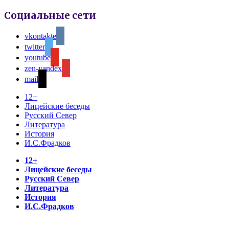
Социальные сети
vkontakte
twitter
youtube
zen-yandex
mail
12+
Лицейские беседы
Русский Север
Литература
История
И.С.Фрадков
12+
Лицейские беседы
Русский Север
Литература
История
И.С.Фрадков