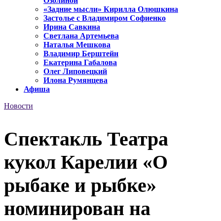
Озолиной
«Задние мысли» Кирилла Олюшкина
Застолье с Владимиром Софиенко
Ирина Савкина
Светлана Артемьева
Наталья Мешкова
Владимир Берштейн
Екатерина Габалова
Олег Липовецкий
Илона Румянцева
Афиша
Новости
Спектакль Театра
кукол Карелии «О
рыбаке и рыбке»
номинирован на