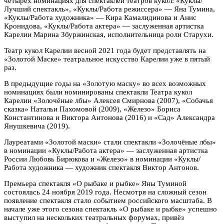
четырёх номинациях для спектаклей театров кукол: «Куклы/
Лучший спектакль», «Куклы/Работа режиссера» — Яна Тумина,
«Куклы/Работа художника» — Кира Камалидинова и Анис
Кронидова, «Куклы/Работа актера» — заслуженная артистка
Карелии Марина Збуржинская, исполнительница роли Старухи.
Театр кукол Карелии весной 2021 года будет представлять на
«Золотой Маске» театральное искусство Карелии уже в пятый
раз.
В предыдущие годы на «Золотую маску» во всех возможных
номинациях были номинированы спектакли Театра кукол
Карелии «Золочёные лбы» Алексея Смирнова (2007), «Собачья
сказка» Натальи Пахомовой (2009), «Железо» Бориса
Константинова и Виктора Антонова (2016) и «Сад» Александра
Янушкевича (2019).
Лауреатами «Золотой маски» стали спектакли «Золочёные лбы»
в номинации «Куклы/Работа актера» — заслуженная артистка
России Любовь Бирюкова и «Железо» в номинации «Куклы/
Работа художника — художник спектакля Виктор Антонов.
Премьера спектакля «О рыбаке и рыбке» Яны Туминой
состоялась 24 ноября 2019 года. Несмотря на сложный сезон
появление спектакля стало событием российского масштаба. В
начале уже этого сезона спектакль «О рыбаке и рыбке» успешно
выступил на нескольких театральных форумах, привёз