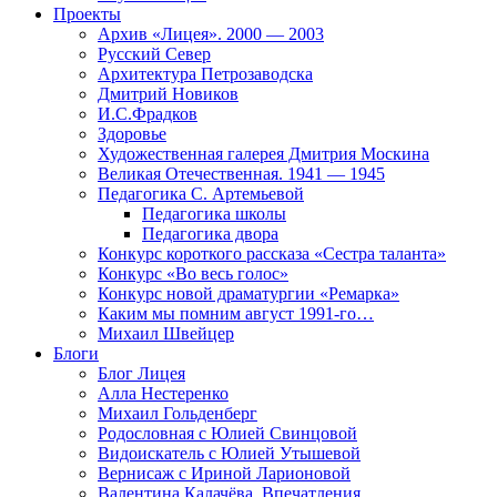
Проекты
Архив «Лицея». 2000 — 2003
Русский Север
Архитектура Петрозаводска
Дмитрий Новиков
И.С.Фрадков
Здоровье
Художественная галерея Дмитрия Москина
Великая Отечественная. 1941 — 1945
Педагогика С. Артемьевой
Педагогика школы
Педагогика двора
Конкурс короткого рассказа «Сестра таланта»
Конкурс «Во весь голос»
Конкурс новой драматургии «Ремарка»
Каким мы помним август 1991-го…
Михаил Швейцер
Блоги
Блог Лицея
Алла Нестеренко
Михаил Гольденберг
Родословная с Юлией Свинцовой
Видоискатель с Юлией Утышевой
Вернисаж с Ириной Ларионовой
Валентина Калачёва. Впечатления