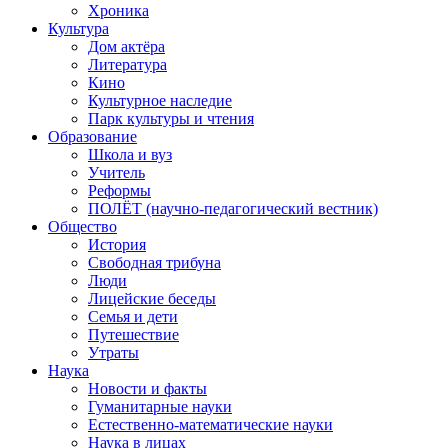
Хроника
Культура
Дом актёра
Литература
Кино
Культурное наследие
Парк культуры и чтения
Образование
Школа и вуз
Учитель
Реформы
ПОЛЁТ (научно-педагогический вестник)
Общество
История
Свободная трибуна
Люди
Лицейские беседы
Семья и дети
Путешествие
Утраты
Наука
Новости и факты
Гуманитарные науки
Естественно-математические науки
Наука в лицах