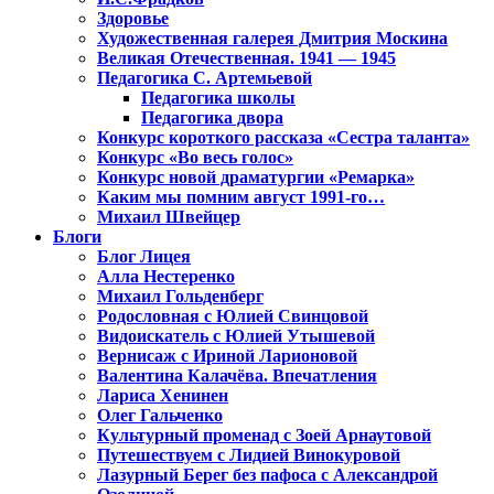
Здоровье
Художественная галерея Дмитрия Москина
Великая Отечественная. 1941 — 1945
Педагогика С. Артемьевой
Педагогика школы
Педагогика двора
Конкурс короткого рассказа «Сестра таланта»
Конкурс «Во весь голос»
Конкурс новой драматургии «Ремарка»
Каким мы помним август 1991-го…
Михаил Швейцер
Блоги
Блог Лицея
Алла Нестеренко
Михаил Гольденберг
Родословная с Юлией Свинцовой
Видоискатель с Юлией Утышевой
Вернисаж с Ириной Ларионовой
Валентина Калачёва. Впечатления
Лариса Хенинен
Олег Гальченко
Культурный променад с Зоей Арнаутовой
Путешествуем с Лидией Винокуровой
Лазурный Берег без пафоса с Александрой