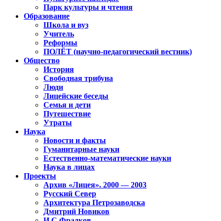
Парк культуры и чтения
Образование
Школа и вуз
Учитель
Реформы
ПОЛЁТ (научно-педагогический вестник)
Общество
История
Свободная трибуна
Люди
Лицейские беседы
Семья и дети
Путешествие
Утраты
Наука
Новости и факты
Гуманитарные науки
Естественно-математические науки
Наука в лицах
Проекты
Архив «Лицея». 2000 — 2003
Русский Север
Архитектура Петрозаводска
Дмитрий Новиков
И.С.Фрадков