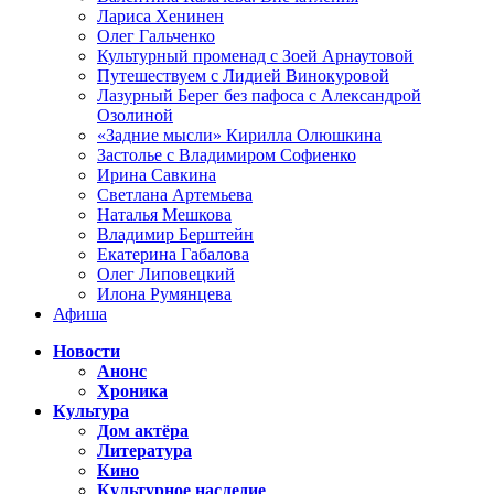
Лариса Хенинен
Олег Гальченко
Культурный променад с Зоей Арнаутовой
Путешествуем с Лидией Винокуровой
Лазурный Берег без пафоса с Александрой
Озолиной
«Задние мысли» Кирилла Олюшкина
Застолье с Владимиром Софиенко
Ирина Савкина
Светлана Артемьева
Наталья Мешкова
Владимир Берштейн
Екатерина Габалова
Олег Липовецкий
Илона Румянцева
Афиша
Новости
Анонс
Хроника
Культура
Дом актёра
Литература
Кино
Культурное наследие