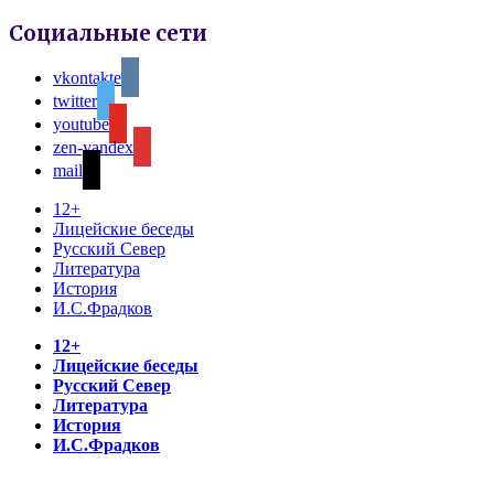
Социальные сети
vkontakte
twitter
youtube
zen-yandex
mail
12+
Лицейские беседы
Русский Север
Литература
История
И.С.Фрадков
12+
Лицейские беседы
Русский Север
Литература
История
И.С.Фрадков