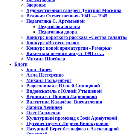
Здоровье
Художественная галерея Дмитрия Москина
Великая Отечественная. 1941 — 1945
Педагогика С. Артемьевой
Педагогика школы
Педагогика двора
Конкурс короткого рассказа «Сестра таланта»
Конкурс «Во весь голос»
Конкурс новой драматургии «Ремарка»
Каким мы помним август 1991-го…
Михаил Швейцер
Блоги
Блог Лицея
Алла Нестеренко
Михаил Гольденберг
Родословная с Юлией Свинцовой
Видоискатель с Юлией Утышевой
Вернисаж с Ириной Ларионовой
Валентина Калачёва. Впечатления
Лариса Хенинен
Олег Гальченко
Культурный променад с Зоей Арнаутовой
Путешествуем с Лидией Винокуровой
Лазурный Берег без пафоса с Александрой