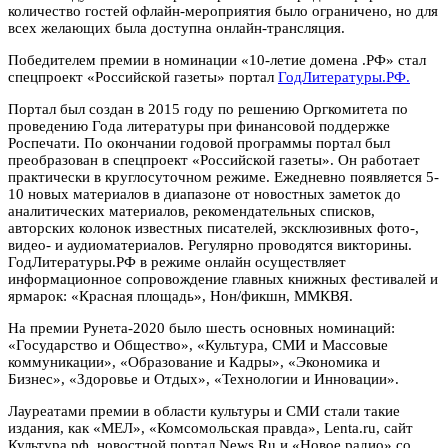
количество гостей офлайн-мероприятия было ограничено, но для
всех желающих была доступна онлайн-трансляция.
Победителем премии в номинации «10-летие домена .РФ» стал
спецпроект «Российской газеты» портал
ГодЛитературы.РФ.
Портал был создан в 2015 году по решению Оргкомитета по
проведению Года литературы при финансовой поддержке
Роспечати. По окончании годовой программы портал был
преобразован в спецпроект «Российской газеты». Он работает
практически в круглосуточном режиме. Ежедневно появляется 5-
10 новых материалов в диапазоне от новостных заметок до
аналитических материалов, рекомендательных списков,
авторских колонок известных писателей, эксклюзивных фото-,
видео- и аудиоматериалов. Регулярно проводятся викторины.
ГодЛитературы.РФ в режиме онлайн осуществляет
информационное сопровождение главных книжных фестивалей и
ярмарок: «Красная площадь», Нон/фикшн, ММКВЯ.
На премии Рунета-2020 было шесть основных номинаций:
«Государство и Общество», «Культура, СМИ и Массовые
коммуникации», «Образование и Кадры», «Экономика и
Бизнес», «Здоровье и Отдых», «Технологии и Инновации».
Лауреатами премии в области культуры и СМИ стали такие
издания, как «МЕЛ», «Комсомольская правда», Lenta.ru, сайт
Культура.рф, новостной портал News.Ru и «Новое радио» со