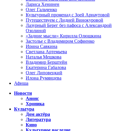
Лариса Хенинен
Олег Гальченко
Культурный променад с Зоей Арнаутовой
Путешествуем с Лидией Винокуровой
Лазурный Берег без пафоса с Александрой
Озолиной
«Задние мысли» Кирилла Олюшкина
Застолье с Владимиром Софиенко
Ирина Савкина
Светлана Артемьева
Наталья Мешкова
Владимир Берштейн
Екатерина Габалова
Олег Липовецкий
Илона Румянцева
Афиша
Новости
Анонс
Хроника
Культура
Дом актёра
Литература
Кино
Культурное наследие