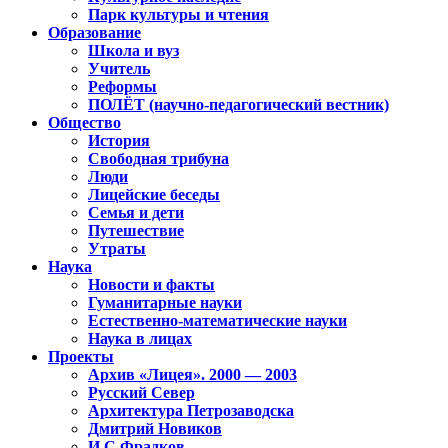
Парк культуры и чтения
Образование
Школа и вуз
Учитель
Реформы
ПОЛЁТ (научно-педагогический вестник)
Общество
История
Свободная трибуна
Люди
Лицейские беседы
Семья и дети
Путешествие
Утраты
Наука
Новости и факты
Гуманитарные науки
Естественно-математические науки
Наука в лицах
Проекты
Архив «Лицея». 2000 — 2003
Русский Север
Архитектура Петрозаводска
Дмитрий Новиков
И.С.Фрадков