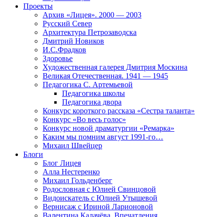
Проекты
Архив «Лицея». 2000 — 2003
Русский Север
Архитектура Петрозаводска
Дмитрий Новиков
И.С.Фрадков
Здоровье
Художественная галерея Дмитрия Москина
Великая Отечественная. 1941 — 1945
Педагогика С. Артемьевой
Педагогика школы
Педагогика двора
Конкурс короткого рассказа «Сестра таланта»
Конкурс «Во весь голос»
Конкурс новой драматургии «Ремарка»
Каким мы помним август 1991-го…
Михаил Швейцер
Блоги
Блог Лицея
Алла Нестеренко
Михаил Гольденберг
Родословная с Юлией Свинцовой
Видоискатель с Юлией Утышевой
Вернисаж с Ириной Ларионовой
Валентина Калачёва. Впечатления