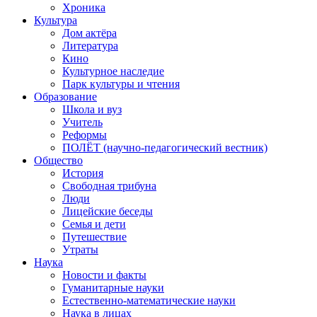
Хроника
Культура
Дом актёра
Литература
Кино
Культурное наследие
Парк культуры и чтения
Образование
Школа и вуз
Учитель
Реформы
ПОЛЁТ (научно-педагогический вестник)
Общество
История
Свободная трибуна
Люди
Лицейские беседы
Семья и дети
Путешествие
Утраты
Наука
Новости и факты
Гуманитарные науки
Естественно-математические науки
Наука в лицах