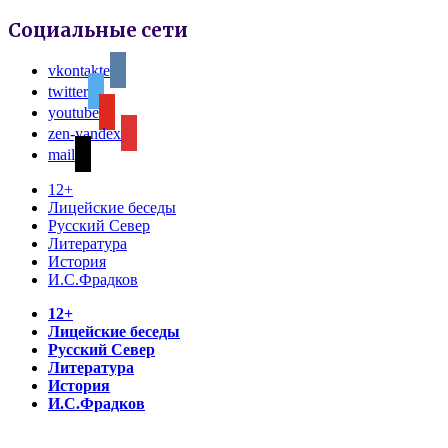
Социальные сети
vkontakte
twitter
youtube
zen-yandex
mail
12+
Лицейские беседы
Русский Север
Литература
История
И.С.Фрадков
12+
Лицейские беседы
Русский Север
Литература
История
И.С.Фрадков