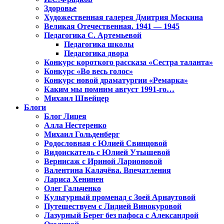
Здоровье
Художественная галерея Дмитрия Москина
Великая Отечественная. 1941 — 1945
Педагогика С. Артемьевой
Педагогика школы
Педагогика двора
Конкурс короткого рассказа «Сестра таланта»
Конкурс «Во весь голос»
Конкурс новой драматургии «Ремарка»
Каким мы помним август 1991-го…
Михаил Швейцер
Блоги
Блог Лицея
Алла Нестеренко
Михаил Гольденберг
Родословная с Юлией Свинцовой
Видоискатель с Юлией Утышевой
Вернисаж с Ириной Ларионовой
Валентина Калачёва. Впечатления
Лариса Хенинен
Олег Гальченко
Культурный променад с Зоей Арнаутовой
Путешествуем с Лидией Винокуровой
Лазурный Берег без пафоса с Александрой