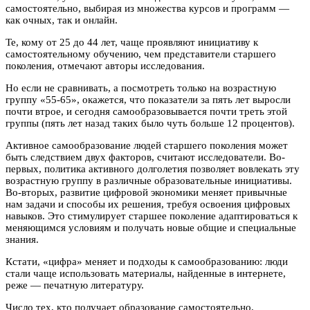
самостоятельно, выбирая из множества курсов и программ —
как очных, так и онлайн.
Те, кому от 25 до 44 лет, чаще проявляют инициативу к
самостоятельному обучению, чем представители старшего
поколения, отмечают авторы исследования.
Но если не сравнивать, а посмотреть только на возрастную
группу «55-65», окажется, что показатели за пять лет выросли
почти втрое, и сегодня самообразовывается почти треть этой
группы (пять лет назад таких было чуть больше 12 процентов).
Активное самообразование людей старшего поколения может
быть следствием двух факторов, считают исследователи. Во-
первых, политика активного долголетия позволяет вовлекать эту
возрастную группу в различные образовательные инициативы.
Во-вторых, развитие цифровой экономики меняет привычные
нам задачи и способы их решения, требуя освоения цифровых
навыков. Это стимулирует старшее поколение адаптироваться к
меняющимся условиям и получать новые общие и специальные
знания.
Кстати, «цифра» меняет и подходы к самообразованию: люди
стали чаще использовать материалы, найденные в интернете,
реже — печатную литературу.
Число тех, кто получает образование самостоятельно,