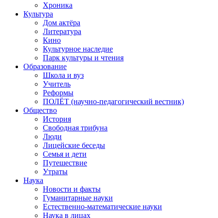
Хроника
Культура
Дом актёра
Литература
Кино
Культурное наследие
Парк культуры и чтения
Образование
Школа и вуз
Учитель
Реформы
ПОЛЁТ (научно-педагогический вестник)
Общество
История
Свободная трибуна
Люди
Лицейские беседы
Семья и дети
Путешествие
Утраты
Наука
Новости и факты
Гуманитарные науки
Естественно-математические науки
Наука в лицах