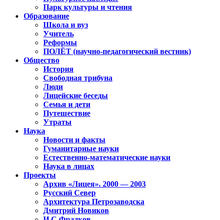
Парк культуры и чтения
Образование
Школа и вуз
Учитель
Реформы
ПОЛЁТ (научно-педагогический вестник)
Общество
История
Свободная трибуна
Люди
Лицейские беседы
Семья и дети
Путешествие
Утраты
Наука
Новости и факты
Гуманитарные науки
Естественно-математические науки
Наука в лицах
Проекты
Архив «Лицея». 2000 — 2003
Русский Север
Архитектура Петрозаводска
Дмитрий Новиков
И.С.Фрадков