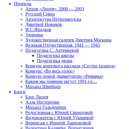
Проекты
Архив «Лицея». 2000 — 2003
Русский Север
Архитектура Петрозаводска
Дмитрий Новиков
И.С.Фрадков
Здоровье
Художественная галерея Дмитрия Москина
Великая Отечественная. 1941 — 1945
Педагогика С. Артемьевой
Педагогика школы
Педагогика двора
Конкурс короткого рассказа «Сестра таланта»
Конкурс «Во весь голос»
Конкурс новой драматургии «Ремарка»
Каким мы помним август 1991-го…
Михаил Швейцер
Блоги
Блог Лицея
Алла Нестеренко
Михаил Гольденберг
Родословная с Юлией Свинцовой
Видоискатель с Юлией Утышевой
Вернисаж с Ириной Ларионовой
Валентина Калачёва. Впечатления