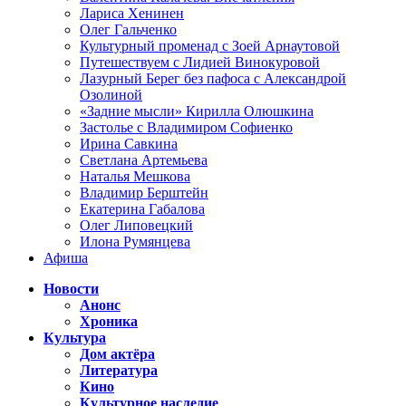
Лариса Хенинен
Олег Гальченко
Культурный променад с Зоей Арнаутовой
Путешествуем с Лидией Винокуровой
Лазурный Берег без пафоса с Александрой
Озолиной
«Задние мысли» Кирилла Олюшкина
Застолье с Владимиром Софиенко
Ирина Савкина
Светлана Артемьева
Наталья Мешкова
Владимир Берштейн
Екатерина Габалова
Олег Липовецкий
Илона Румянцева
Афиша
Новости
Анонс
Хроника
Культура
Дом актёра
Литература
Кино
Культурное наследие