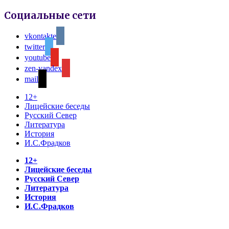
Социальные сети
vkontakte
twitter
youtube
zen-yandex
mail
12+
Лицейские беседы
Русский Север
Литература
История
И.С.Фрадков
12+
Лицейские беседы
Русский Север
Литература
История
И.С.Фрадков