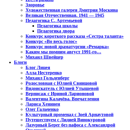
Здоровье
Художественная галерея Дмитрия Москина
Великая Отечественная. 1941 — 1945
Педагогика С. Артемьевой
Педагогика школы
Педагогика двора
Конкурс короткого рассказа «Сестра таланта»
Конкурс «Во весь голос»
Конкурс новой драматургии «Ремарка»
Каким мы помним август 1991-го…
Михаил Швейцер
Блоги
Блог Лицея
Алла Нестеренко
Михаил Гольденберг
Родословная с Юлией Свинцовой
Видоискатель с Юлией Утышевой
Вернисаж с Ириной Ларионовой
Валентина Калачёва. Впечатления
Лариса Хенинен
Олег Гальченко
Культурный променад с Зоей Арнаутовой
Путешествуем с Лидией Винокуровой
Лазурный Берег без пафоса с Александрой