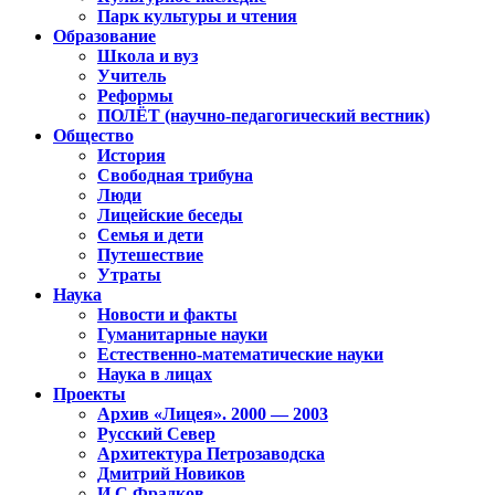
Парк культуры и чтения
Образование
Школа и вуз
Учитель
Реформы
ПОЛЁТ (научно-педагогический вестник)
Общество
История
Свободная трибуна
Люди
Лицейские беседы
Семья и дети
Путешествие
Утраты
Наука
Новости и факты
Гуманитарные науки
Естественно-математические науки
Наука в лицах
Проекты
Архив «Лицея». 2000 — 2003
Русский Север
Архитектура Петрозаводска
Дмитрий Новиков
И.С.Фрадков