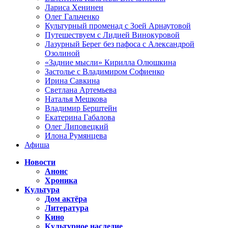
Лариса Хенинен
Олег Гальченко
Культурный променад с Зоей Арнаутовой
Путешествуем с Лидией Винокуровой
Лазурный Берег без пафоса с Александрой
Озолиной
«Задние мысли» Кирилла Олюшкина
Застолье с Владимиром Софиенко
Ирина Савкина
Светлана Артемьева
Наталья Мешкова
Владимир Берштейн
Екатерина Габалова
Олег Липовецкий
Илона Румянцева
Афиша
Новости
Анонс
Хроника
Культура
Дом актёра
Литература
Кино
Культурное наследие