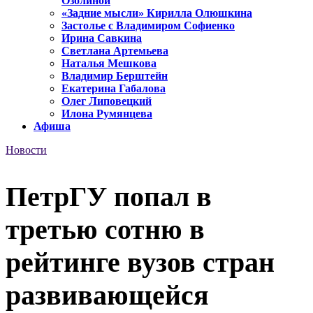
Озолиной
«Задние мысли» Кирилла Олюшкина
Застолье с Владимиром Софиенко
Ирина Савкина
Светлана Артемьева
Наталья Мешкова
Владимир Берштейн
Екатерина Габалова
Олег Липовецкий
Илона Румянцева
Афиша
Новости
ПетрГУ попал в
третью сотню в
рейтинге вузов стран
развивающейся