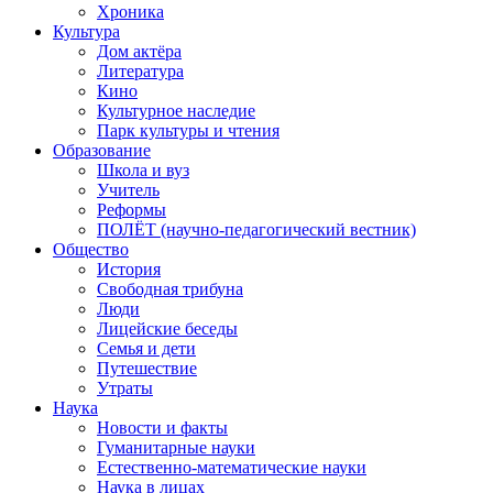
Хроника
Культура
Дом актёра
Литература
Кино
Культурное наследие
Парк культуры и чтения
Образование
Школа и вуз
Учитель
Реформы
ПОЛЁТ (научно-педагогический вестник)
Общество
История
Свободная трибуна
Люди
Лицейские беседы
Семья и дети
Путешествие
Утраты
Наука
Новости и факты
Гуманитарные науки
Естественно-математические науки
Наука в лицах