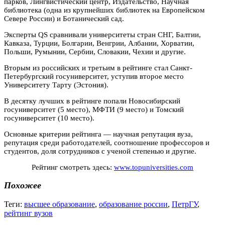
парков, Лингвистический центр, Издательство, Научная
библиотека (одна из крупнейших библиотек на Европейском
Севере России) и Ботанический сад.
Эксперты QS сравнивали университеты стран СНГ, Балтии,
Кавказа, Турции, Болгарии, Венгрии, Албании, Хорватии,
Польши, Румынии, Сербии, Словакии, Чехии и другие.
Вторым из российских и третьим в рейтинге стал Санкт-
Петербургский госуниверситет, уступив второе место
Университету Тарту (Эстония).
В десятку лучших в рейтинге попали Новосибирский
госуниверситет (5 место), МФТИ (9 место) и Томский
госуниверситет (10 место).
Основные критерии рейтинга — научная репутация вуза,
репутация среди работодателей, соотношение профессоров и
студентов, доля сотрудников с ученой степенью и другие.
Рейтинг смотреть здесь:
www.topuniversities.com
Похожее
Теги:
высшее образование
,
образование россии
,
ПетрГУ
,
рейтинг вузов