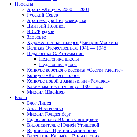
Проекты
Архив «Лицея». 2000 — 2003
Русский Север
Архитектура Петрозаводска
Дмитрий Новиков
И.С.Фрадков
Здоровье
Художественная галерея Дмитрия Москина
Великая Отечественная. 1941 — 1945
Педагогика С. Артемьевой
Педагогика школы
Педагогика двора
Конкурс короткого рассказа «Сестра таланта»
Конкурс «Во весь голос»
Конкурс новой драматургии «Ремарка»
Каким мы помним август 1991-го…
Михаил Швейцер
Блоги
Блог Лицея
Алла Нестеренко
Михаил Гольденберг
Родословная с Юлией Свинцовой
Видоискатель с Юлией Утышевой
Вернисаж с Ириной Ларионовой
Валентина Калачёва. Впечатления