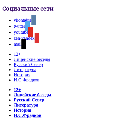
Социальные сети
vkontakte
twitter
youtube
zen-yandex
mail
12+
Лицейские беседы
Русский Север
Литература
История
И.С.Фрадков
12+
Лицейские беседы
Русский Север
Литература
История
И.С.Фрадков