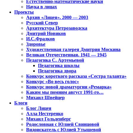
Естественно-математические науки
Наука в лицах
Проекты
Архив «Лицея». 2000 — 2003
Русский Север
Архитектура Петрозаводска
Дмитрий Новиков
И.С.Фрадков
Здоровье
Художественная галерея Дмитрия Москина
Великая Отечественная. 1941 — 1945
Педагогика С. Артемьевой
Педагогика школы
Педагогика двора
Конкурс короткого рассказа «Сестра таланта»
Конкурс «Во весь голос»
Конкурс новой драматургии «Ремарка»
Каким мы помним август 1991-го…
Михаил Швейцер
Блоги
Блог Лицея
Алла Нестеренко
Михаил Гольденберг
Родословная с Юлией Свинцовой
Видоискатель с Юлией Утышевой