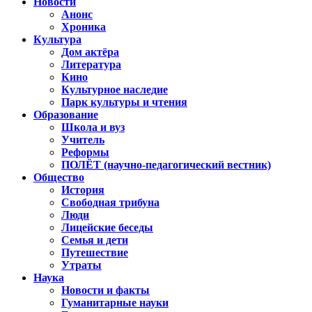
Новости
Анонс
Хроника
Культура
Дом актёра
Литература
Кино
Культурное наследие
Парк культуры и чтения
Образование
Школа и вуз
Учитель
Реформы
ПОЛЁТ (научно-педагогический вестник)
Общество
История
Свободная трибуна
Люди
Лицейские беседы
Семья и дети
Путешествие
Утраты
Наука
Новости и факты
Гуманитарные науки