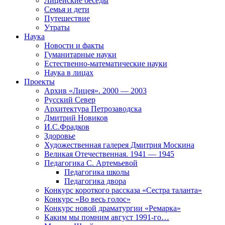
Лицейские беседы
Семья и дети
Путешествие
Утраты
Наука
Новости и факты
Гуманитарные науки
Естественно-математические науки
Наука в лицах
Проекты
Архив «Лицея». 2000 — 2003
Русский Север
Архитектура Петрозаводска
Дмитрий Новиков
И.С.Фрадков
Здоровье
Художественная галерея Дмитрия Москина
Великая Отечественная. 1941 — 1945
Педагогика С. Артемьевой
Педагогика школы
Педагогика двора
Конкурс короткого рассказа «Сестра таланта»
Конкурс «Во весь голос»
Конкурс новой драматургии «Ремарка»
Каким мы помним август 1991-го…