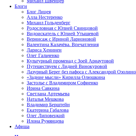
Михаил Швейцер
Блоги
Блог Лицея
Алла Нестеренко
Михаил Гольденберг
Родословная с Юлией Свинцовой
Видоискатель с Юлией Утышевой
Вернисаж с Ириной Ларионовой
Валентина Калачёва. Впечатления
Лариса Хенинен
Олег Гальченко
Культурный променад с Зоей Арнаутовой
Путешествуем с Лидией Винокуровой
Лазурный Берег без пафоса с Александрой Озолино
«Задние мысли» Кирилла Олюшкина
Застолье с Владимиром Софиенко
Ирина Савкина
Светлана Артемьева
Наталья Мешкова
Владимир Берштейн
Екатерина Габалова
Олег Липовецкий
Илона Румянцева
Афиша