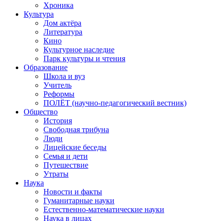
Хроника
Культура
Дом актёра
Литература
Кино
Культурное наследие
Парк культуры и чтения
Образование
Школа и вуз
Учитель
Реформы
ПОЛЁТ (научно-педагогический вестник)
Общество
История
Свободная трибуна
Люди
Лицейские беседы
Семья и дети
Путешествие
Утраты
Наука
Новости и факты
Гуманитарные науки
Естественно-математические науки
Наука в лицах