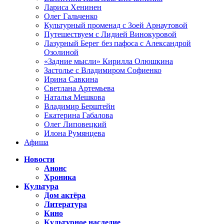
Лариса Хенинен
Олег Гальченко
Культурный променад с Зоей Арнаутовой
Путешествуем с Лидией Винокуровой
Лазурный Берег без пафоса с Александрой
Озолиной
«Задние мысли» Кирилла Олюшкина
Застолье с Владимиром Софиенко
Ирина Савкина
Светлана Артемьева
Наталья Мешкова
Владимир Берштейн
Екатерина Габалова
Олег Липовецкий
Илона Румянцева
Афиша
Новости
Анонс
Хроника
Культура
Дом актёра
Литература
Кино
Культурное наследие