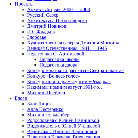
Проекты
Архив «Лицея». 2000 — 2003
Русский Север
Архитектура Петрозаводска
Дмитрий Новиков
И.С.Фрадков
Здоровье
Художественная галерея Дмитрия Москина
Великая Отечественная. 1941 — 1945
Педагогика С. Артемьевой
Педагогика школы
Педагогика двора
Конкурс короткого рассказа «Сестра таланта»
Конкурс «Во весь голос»
Конкурс новой драматургии «Ремарка»
Каким мы помним август 1991-го…
Михаил Швейцер
Блоги
Блог Лицея
Алла Нестеренко
Михаил Гольденберг
Родословная с Юлией Свинцовой
Видоискатель с Юлией Утышевой
Вернисаж с Ириной Ларионовой
Валентина Калачёва. Впечатления