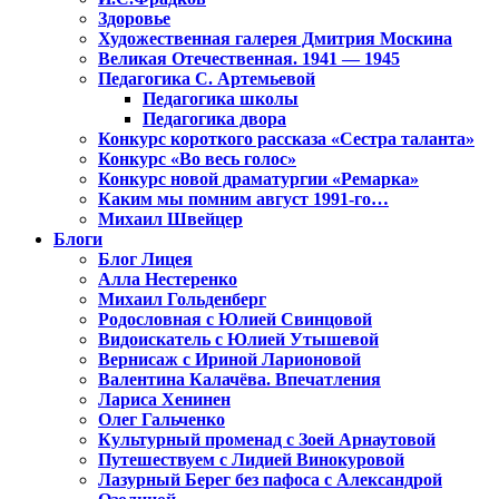
Здоровье
Художественная галерея Дмитрия Москина
Великая Отечественная. 1941 — 1945
Педагогика С. Артемьевой
Педагогика школы
Педагогика двора
Конкурс короткого рассказа «Сестра таланта»
Конкурс «Во весь голос»
Конкурс новой драматургии «Ремарка»
Каким мы помним август 1991-го…
Михаил Швейцер
Блоги
Блог Лицея
Алла Нестеренко
Михаил Гольденберг
Родословная с Юлией Свинцовой
Видоискатель с Юлией Утышевой
Вернисаж с Ириной Ларионовой
Валентина Калачёва. Впечатления
Лариса Хенинен
Олег Гальченко
Культурный променад с Зоей Арнаутовой
Путешествуем с Лидией Винокуровой
Лазурный Берег без пафоса с Александрой