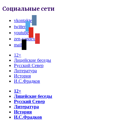
Социальные сети
vkontakte
twitter
youtube
zen-yandex
mail
12+
Лицейские беседы
Русский Север
Литература
История
И.С.Фрадков
12+
Лицейские беседы
Русский Север
Литература
История
И.С.Фрадков