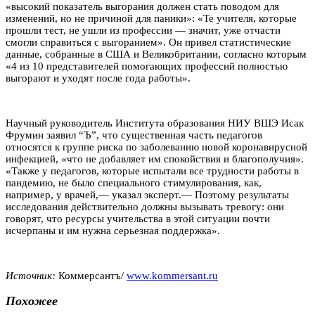
«высокий показатель выгорания должен стать поводом для
изменений, но не причиной для паники»: «Те учителя, которые
прошли тест, не ушли из профессии — значит, уже отчасти
смогли справиться с выгоранием». Он привел статистические
данные, собранные в США и Великобритании, согласно которым
«4 из 10 представителей помогающих профессий полностью
выгорают и уходят после года работы».
Научный руководитель Института образования НИУ ВШЭ Исак
Фрумин заявил “Ъ”, что существенная часть педагогов
относятся к группе риска по заболеванию новой коронавирусной
инфекцией, «что не добавляет им спокойствия и благополучия».
«Также у педагогов, которые испытали все трудности работы в
пандемию, не было специального стимулирования, как,
например, у врачей,— указал эксперт.— Поэтому результаты
исследования действительно должны вызывать тревогу: они
говорят, что ресурсы учительства в этой ситуации почти
исчерпаны и им нужна серьезная поддержка».
Источник:
Коммерсантъ/
www.kommersant.ru
Похожее