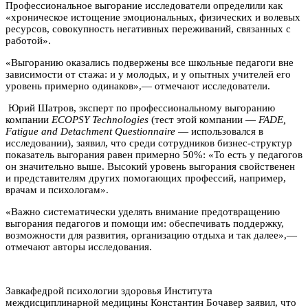
Профессиональное выгорание исследователи определили как
«хроническое истощение эмоциональных, физических и волевых
ресурсов, совокупность негативных переживаний, связанных с
работой».
«Выгоранию оказались подвержены все школьные педагоги вне
зависимости от стажа: и у молодых, и у опытных учителей его
уровень примерно одинаков»,— отмечают исследователи.
Юрий Шатров, эксперт по профессиональному выгоранию
компании
ECOPSY Technologies
(тест этой компании —
FADE,
Fatigue and Detachment Questionnaire
— использовался в
исследовании), заявил, что среди сотрудников бизнес-структур
показатель выгорания равен примерно 50%: «То есть у педагогов
он значительно выше. Высокий уровень выгорания свойственен
и представителям других помогающих профессий, например,
врачам и психологам».
«Важно систематически уделять внимание предотвращению
выгорания педагогов и помощи им: обеспечивать поддержку,
возможности для развития, организацию отдыха и так далее»,—
отмечают авторы исследования.
Завкафедрой психологии здоровья Института
междисциплинарной медицины Константин Бочавер заявил, что