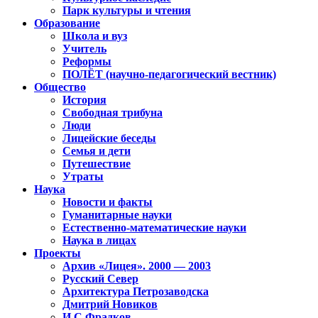
Парк культуры и чтения
Образование
Школа и вуз
Учитель
Реформы
ПОЛЁТ (научно-педагогический вестник)
Общество
История
Свободная трибуна
Люди
Лицейские беседы
Семья и дети
Путешествие
Утраты
Наука
Новости и факты
Гуманитарные науки
Естественно-математические науки
Наука в лицах
Проекты
Архив «Лицея». 2000 — 2003
Русский Север
Архитектура Петрозаводска
Дмитрий Новиков
И.С.Фрадков