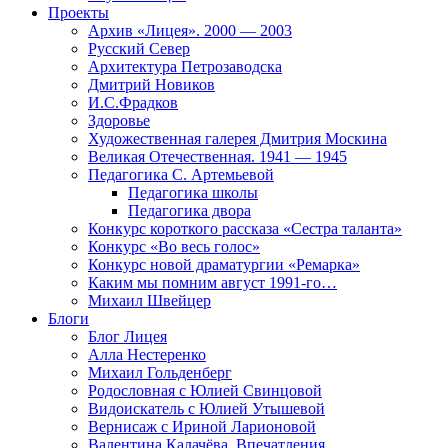
Проекты
Архив «Лицея». 2000 — 2003
Русский Север
Архитектура Петрозаводска
Дмитрий Новиков
И.С.Фрадков
Здоровье
Художественная галерея Дмитрия Москина
Великая Отечественная. 1941 — 1945
Педагогика С. Артемьевой
Педагогика школы
Педагогика двора
Конкурс короткого рассказа «Сестра таланта»
Конкурс «Во весь голос»
Конкурс новой драматургии «Ремарка»
Каким мы помним август 1991-го…
Михаил Швейцер
Блоги
Блог Лицея
Алла Нестеренко
Михаил Гольденберг
Родословная с Юлией Свинцовой
Видоискатель с Юлией Утышевой
Вернисаж с Ириной Ларионовой
Валентина Калачёва. Впечатления