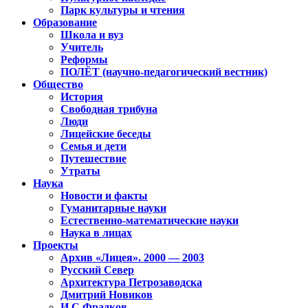
Парк культуры и чтения
Образование
Школа и вуз
Учитель
Реформы
ПОЛЁТ (научно-педагогический вестник)
Общество
История
Свободная трибуна
Люди
Лицейские беседы
Семья и дети
Путешествие
Утраты
Наука
Новости и факты
Гуманитарные науки
Естественно-математические науки
Наука в лицах
Проекты
Архив «Лицея». 2000 — 2003
Русский Север
Архитектура Петрозаводска
Дмитрий Новиков
И.С.Фрадков