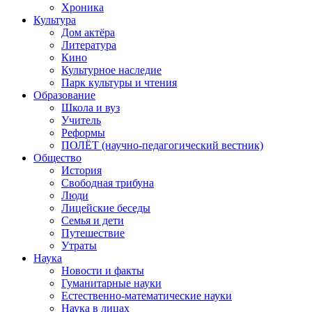
Хроника
Культура
Дом актёра
Литература
Кино
Культурное наследие
Парк культуры и чтения
Образование
Школа и вуз
Учитель
Реформы
ПОЛЁТ (научно-педагогический вестник)
Общество
История
Свободная трибуна
Люди
Лицейские беседы
Семья и дети
Путешествие
Утраты
Наука
Новости и факты
Гуманитарные науки
Естественно-математические науки
Наука в лицах