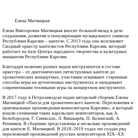
Елена Магницкая
Елена Викторовна Магницкая вносит большой вклад в дело
сохранения, развития и популяризации музыкального символа
Республики Карелия – кантеле. С 2013 года она возглавляет
Сводный оркестр кантелистов Республики Карелия, который
работает на базе Центра народного творчества и культурных
инициатив Республики Карелия.
Благодаря наличию разных видов инструментов в составе
оркестра – от диатонических пятиструнных кантеле до
хроматических концертных, участники осваивают старинные
способы игры на аутентичных инструментах и овладевают
современными техниками игры на концертном инструменте.
В 2017 году в Петрозаводске издан авторский сборник Елены
Магницкой «Пьесы для хроматического кантеле. Переложения и
оригинальные произведения композиторов Карелии», в который
вошли сочинения таких карельских композиторов, как А.
Белобородов, Г. Синисало, Л. Вишкарёв, П. Козинский, А.
Репников. В сборнике представлены и несколько произведений
для кантеле Е. Магницкой. В 2018–2019 годах ею создан ряд
переложений произведений русских композиторов XIX–XX