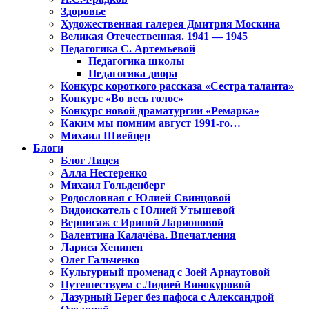
Здоровье
Художественная галерея Дмитрия Москина
Великая Отечественная. 1941 — 1945
Педагогика С. Артемьевой
Педагогика школы
Педагогика двора
Конкурс короткого рассказа «Сестра таланта»
Конкурс «Во весь голос»
Конкурс новой драматургии «Ремарка»
Каким мы помним август 1991-го…
Михаил Швейцер
Блоги
Блог Лицея
Алла Нестеренко
Михаил Гольденберг
Родословная с Юлией Свинцовой
Видоискатель с Юлией Утышевой
Вернисаж с Ириной Ларионовой
Валентина Калачёва. Впечатления
Лариса Хенинен
Олег Гальченко
Культурный променад с Зоей Арнаутовой
Путешествуем с Лидией Винокуровой
Лазурный Берег без пафоса с Александрой