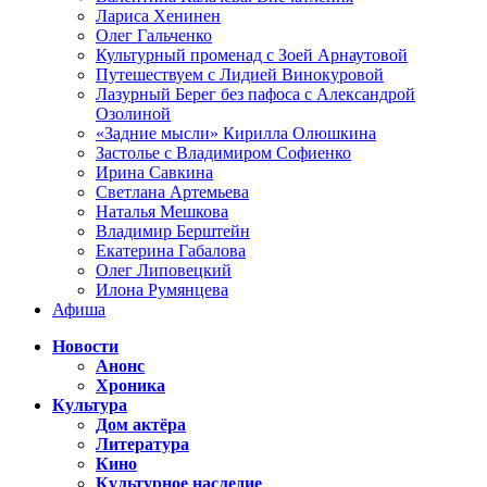
Лариса Хенинен
Олег Гальченко
Культурный променад с Зоей Арнаутовой
Путешествуем с Лидией Винокуровой
Лазурный Берег без пафоса с Александрой
Озолиной
«Задние мысли» Кирилла Олюшкина
Застолье с Владимиром Софиенко
Ирина Савкина
Светлана Артемьева
Наталья Мешкова
Владимир Берштейн
Екатерина Габалова
Олег Липовецкий
Илона Румянцева
Афиша
Новости
Анонс
Хроника
Культура
Дом актёра
Литература
Кино
Культурное наследие