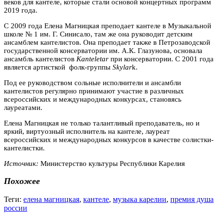
веков для кантеле, которые стали основой концертных программ
2019 года.
С 2009 года Елена Магницкая преподает кантеле в Музыкальной
школе № 1 им. Г. Синисало, там же она руководит детским
ансамблем кантелистов. Она преподает также в Петрозаводской
государственной консерватории им. А.К. Глазунова, основала
ансамбль кантелистов
Kanteletar
при консерватории. С 2001 года
является артисткой фолк-группы
Skylar
k.
Под ее руководством сольные исполнители и ансамбли
кантелистов регулярно принимают участие в различных
всероссийских и международных конкурсах, становясь
лауреатами.
Елена Магницкая не только талантливый преподаватель, но и
яркий, виртуозный исполнитель на кантеле, лауреат
всероссийских и международных конкурсов в качестве солистки-
кантелистки.
Источник:
Министерство культуры Республики Карелия
Похожее
Теги:
елена магницкая
,
кантеле
,
музыка карелии
,
премия душа
россии