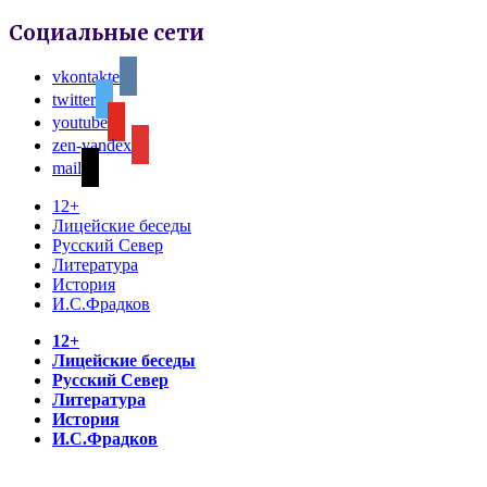
Социальные сети
vkontakte
twitter
youtube
zen-yandex
mail
12+
Лицейские беседы
Русский Север
Литература
История
И.С.Фрадков
12+
Лицейские беседы
Русский Север
Литература
История
И.С.Фрадков