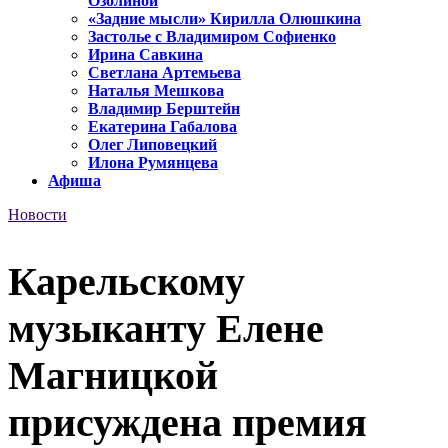
Озолиной
«Задние мысли» Кирилла Олюшкина
Застолье с Владимиром Софиенко
Ирина Савкина
Светлана Артемьева
Наталья Мешкова
Владимир Берштейн
Екатерина Габалова
Олег Липовецкий
Илона Румянцева
Афиша
Новости
Карельскому
музыканту Елене
Магницкой
присуждена премия