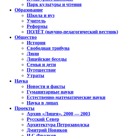
Парк культуры и чтения
Образование
Школа и вуз
Учитель
Реформы
ПОЛЁТ (научно-педагогический вестник)
Общество
История
Свободная трибуна
Люди
Лицейские беседы
Семья и дети
Путешествие
Утраты
Наука
Новости и факты
Гуманитарные науки
Естественно-математические науки
Наука в лицах
Проекты
Архив «Лицея». 2000 — 2003
Русский Север
Архитектура Петрозаводска
Дмитрий Новиков
И.С.Фрадков