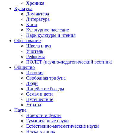
Хроника
Культура
Дом актёра
Литература
Кино
Культурное наследие
Парк культуры и чтения
Образование
Школа и вуз
Учитель
Реформы
ПОЛЁТ (научно-педагогический вестник)
Общество
История
Свободная трибуна
Люди
Лицейские беседы
Семья и дети
Путешествие
Утраты
Наука
Новости и факты
Гуманитарные науки
Естественно-математические науки
Наука в лицах