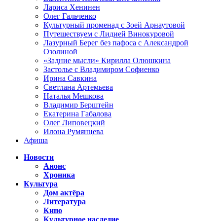
Лариса Хенинен
Олег Гальченко
Культурный променад с Зоей Арнаутовой
Путешествуем с Лидией Винокуровой
Лазурный Берег без пафоса с Александрой
Озолиной
«Задние мысли» Кирилла Олюшкина
Застолье с Владимиром Софиенко
Ирина Савкина
Светлана Артемьева
Наталья Мешкова
Владимир Берштейн
Екатерина Габалова
Олег Липовецкий
Илона Румянцева
Афиша
Новости
Анонс
Хроника
Культура
Дом актёра
Литература
Кино
Культурное наследие