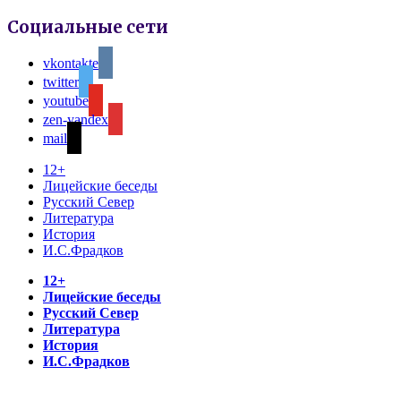
Социальные сети
vkontakte
twitter
youtube
zen-yandex
mail
12+
Лицейские беседы
Русский Север
Литература
История
И.С.Фрадков
12+
Лицейские беседы
Русский Север
Литература
История
И.С.Фрадков