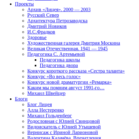
Проекты
Архив «Лицея». 2000 — 2003
Русский Север
Архитектура Петрозаводска
Дмитрий Новиков
И.С.Фрадков
Здоровье
Художественная галерея Дмитрия Москина
Великая Отечественная. 1941 — 1945
Педагогика С. Артемьевой
Педагогика школы
Педагогика двора
Конкурс короткого рассказа «Сестра таланта»
Конкурс «Во весь голос»
Конкурс новой драматургии «Ремарка»
Каким мы помним август 1991-го…
Михаил Швейцер
Блоги
Блог Лицея
Алла Нестеренко
Михаил Гольденберг
Родословная с Юлией Свинцовой
Видоискатель с Юлией Утышевой
Вернисаж с Ириной Ларионовой
Валентина Калачёва. Впечатления