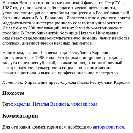
Наталья Везикова окончила медицинский факультет ПетрГУ в
1987 году и посвятила себя педагогической деятельности,
успешно совмещая ее с лечебным процессом в Республиканской
больнице имени В.А. Баранова. Является членом ученого совета
медфакультета и диссертационного совета при университете.
Имеет около 200 публикаций, из них 9 учебно-методических
пособий. В Республиканской больнице Наталья Николаевна
оказывает отделениям консультативную помощь, лечит наиболее
сложных, диагностически неясных пациентов.
Напомним, звание Человека года Республики Карелия
присваивается с 1988 года. Это
форма поощрения граждан за
заслуги перед республикой, а также за плодотворный личный
вклад в научное, культурное и социально-экономическое
развитие региона и высокое профессиональное мастерство.
Источник:
Управление пресс-службы Главы Республики Карелия
Похожее
Теги:
карелия
,
Наталья Везикова
,
человек года
Комментарии
Для отправки комментария вам необходимо
авторизоваться
.