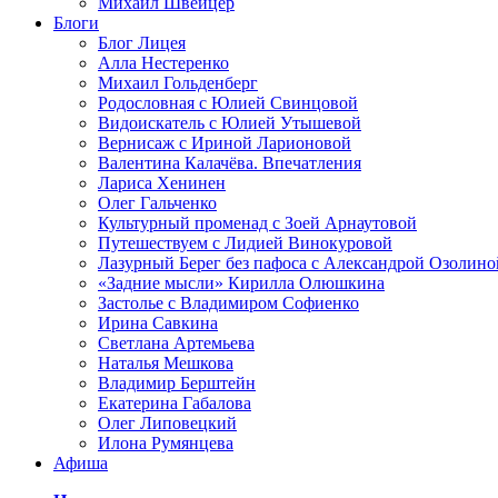
Михаил Швейцер
Блоги
Блог Лицея
Алла Нестеренко
Михаил Гольденберг
Родословная с Юлией Свинцовой
Видоискатель с Юлией Утышевой
Вернисаж с Ириной Ларионовой
Валентина Калачёва. Впечатления
Лариса Хенинен
Олег Гальченко
Культурный променад с Зоей Арнаутовой
Путешествуем с Лидией Винокуровой
Лазурный Берег без пафоса с Александрой Озолино
«Задние мысли» Кирилла Олюшкина
Застолье с Владимиром Софиенко
Ирина Савкина
Светлана Артемьева
Наталья Мешкова
Владимир Берштейн
Екатерина Габалова
Олег Липовецкий
Илона Румянцева
Афиша