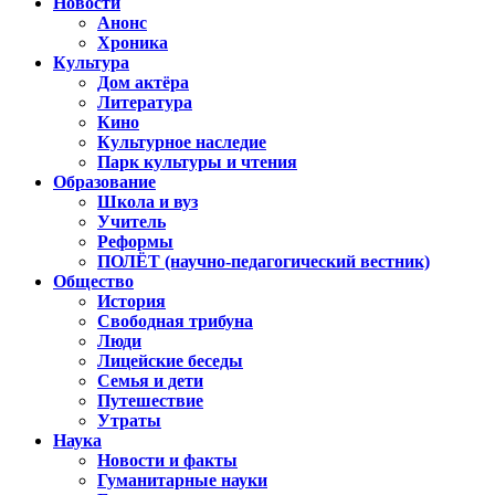
Новости
Анонс
Хроника
Культура
Дом актёра
Литература
Кино
Культурное наследие
Парк культуры и чтения
Образование
Школа и вуз
Учитель
Реформы
ПОЛЁТ (научно-педагогический вестник)
Общество
История
Свободная трибуна
Люди
Лицейские беседы
Семья и дети
Путешествие
Утраты
Наука
Новости и факты
Гуманитарные науки