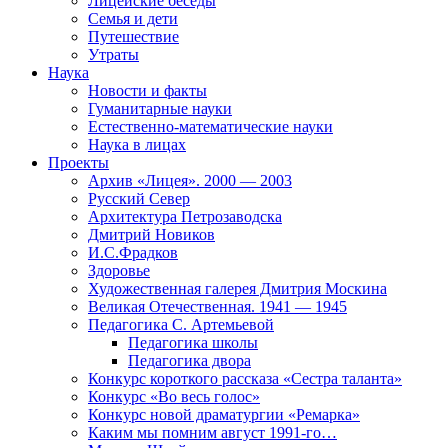
Лицейские беседы
Семья и дети
Путешествие
Утраты
Наука
Новости и факты
Гуманитарные науки
Естественно-математические науки
Наука в лицах
Проекты
Архив «Лицея». 2000 — 2003
Русский Север
Архитектура Петрозаводска
Дмитрий Новиков
И.С.Фрадков
Здоровье
Художественная галерея Дмитрия Москина
Великая Отечественная. 1941 — 1945
Педагогика С. Артемьевой
Педагогика школы
Педагогика двора
Конкурс короткого рассказа «Сестра таланта»
Конкурс «Во весь голос»
Конкурс новой драматургии «Ремарка»
Каким мы помним август 1991-го…