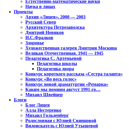
Естественно-математические науки
Наука в лицах
Проекты
Архив «Лицея». 2000 — 2003
Русский Север
Архитектура Петрозаводска
Дмитрий Новиков
И.С.Фрадков
Здоровье
Художественная галерея Дмитрия Москина
Великая Отечественная. 1941 — 1945
Педагогика С. Артемьевой
Педагогика школы
Педагогика двора
Конкурс короткого рассказа «Сестра таланта»
Конкурс «Во весь голос»
Конкурс новой драматургии «Ремарка»
Каким мы помним август 1991-го…
Михаил Швейцер
Блоги
Блог Лицея
Алла Нестеренко
Михаил Гольденберг
Родословная с Юлией Свинцовой
Видоискатель с Юлией Утышевой