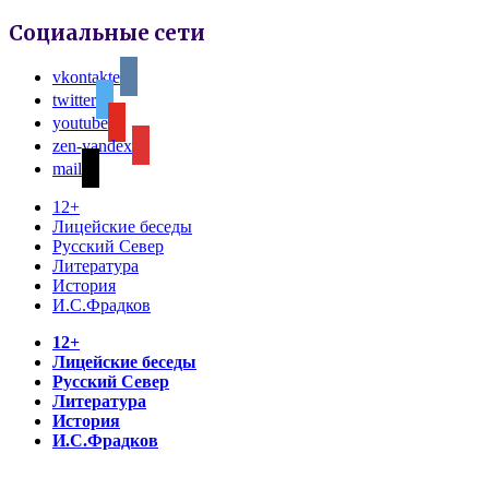
Социальные сети
vkontakte
twitter
youtube
zen-yandex
mail
12+
Лицейские беседы
Русский Север
Литература
История
И.С.Фрадков
12+
Лицейские беседы
Русский Север
Литература
История
И.С.Фрадков