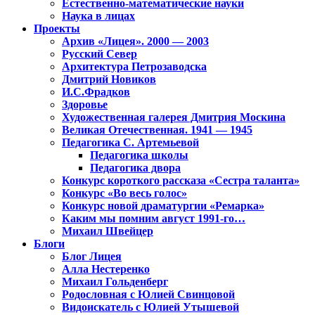
Естественно-математические науки
Наука в лицах
Проекты
Архив «Лицея». 2000 — 2003
Русский Север
Архитектура Петрозаводска
Дмитрий Новиков
И.С.Фрадков
Здоровье
Художественная галерея Дмитрия Москина
Великая Отечественная. 1941 — 1945
Педагогика С. Артемьевой
Педагогика школы
Педагогика двора
Конкурс короткого рассказа «Сестра таланта»
Конкурс «Во весь голос»
Конкурс новой драматургии «Ремарка»
Каким мы помним август 1991-го…
Михаил Швейцер
Блоги
Блог Лицея
Алла Нестеренко
Михаил Гольденберг
Родословная с Юлией Свинцовой
Видоискатель с Юлией Утышевой