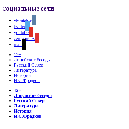
Социальные сети
vkontakte
twitter
youtube
zen-yandex
mail
12+
Лицейские беседы
Русский Север
Литература
История
И.С.Фрадков
12+
Лицейские беседы
Русский Север
Литература
История
И.С.Фрадков