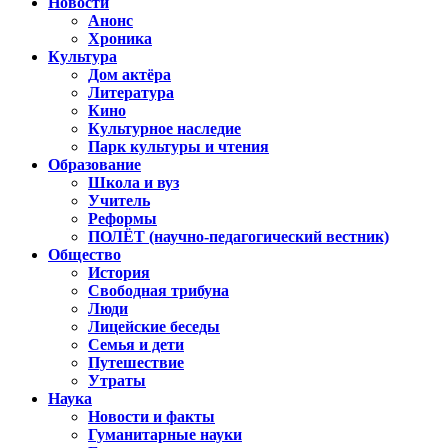
Новости
Анонс
Хроника
Культура
Дом актёра
Литература
Кино
Культурное наследие
Парк культуры и чтения
Образование
Школа и вуз
Учитель
Реформы
ПОЛЁТ (научно-педагогический вестник)
Общество
История
Свободная трибуна
Люди
Лицейские беседы
Семья и дети
Путешествие
Утраты
Наука
Новости и факты
Гуманитарные науки