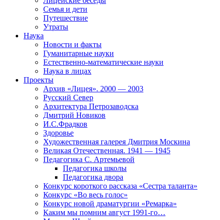
Лицейские беседы
Семья и дети
Путешествие
Утраты
Наука
Новости и факты
Гуманитарные науки
Естественно-математические науки
Наука в лицах
Проекты
Архив «Лицея». 2000 — 2003
Русский Север
Архитектура Петрозаводска
Дмитрий Новиков
И.С.Фрадков
Здоровье
Художественная галерея Дмитрия Москина
Великая Отечественная. 1941 — 1945
Педагогика С. Артемьевой
Педагогика школы
Педагогика двора
Конкурс короткого рассказа «Сестра таланта»
Конкурс «Во весь голос»
Конкурс новой драматургии «Ремарка»
Каким мы помним август 1991-го…