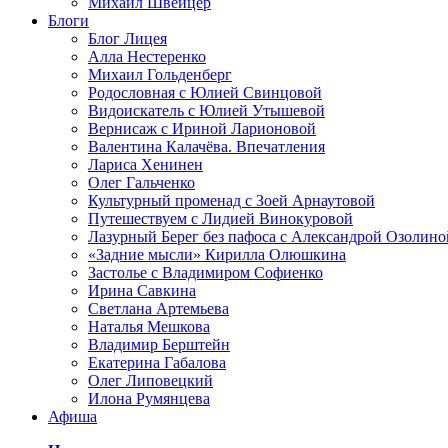
Михаил Швейцер
Блоги
Блог Лицея
Алла Нестеренко
Михаил Гольденберг
Родословная с Юлией Свинцовой
Видоискатель с Юлией Утышевой
Вернисаж с Ириной Ларионовой
Валентина Калачёва. Впечатления
Лариса Хенинен
Олег Гальченко
Культурный променад с Зоей Арнаутовой
Путешествуем с Лидией Винокуровой
Лазурный Берег без пафоса с Александрой Озолино
«Задние мысли» Кирилла Олюшкина
Застолье с Владимиром Софиенко
Ирина Савкина
Светлана Артемьева
Наталья Мешкова
Владимир Берштейн
Екатерина Габалова
Олег Липовецкий
Илона Румянцева
Афиша