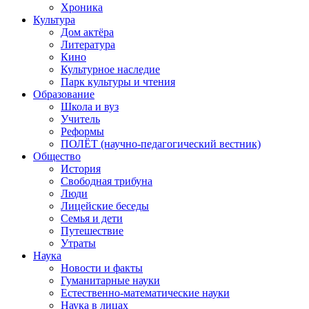
Хроника
Культура
Дом актёра
Литература
Кино
Культурное наследие
Парк культуры и чтения
Образование
Школа и вуз
Учитель
Реформы
ПОЛЁТ (научно-педагогический вестник)
Общество
История
Свободная трибуна
Люди
Лицейские беседы
Семья и дети
Путешествие
Утраты
Наука
Новости и факты
Гуманитарные науки
Естественно-математические науки
Наука в лицах