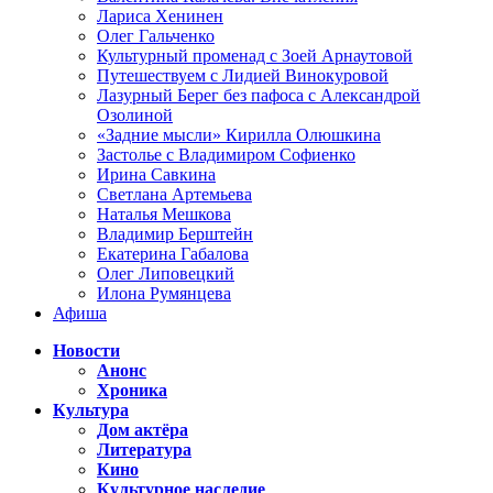
Лариса Хенинен
Олег Гальченко
Культурный променад с Зоей Арнаутовой
Путешествуем с Лидией Винокуровой
Лазурный Берег без пафоса с Александрой
Озолиной
«Задние мысли» Кирилла Олюшкина
Застолье с Владимиром Софиенко
Ирина Савкина
Светлана Артемьева
Наталья Мешкова
Владимир Берштейн
Екатерина Габалова
Олег Липовецкий
Илона Румянцева
Афиша
Новости
Анонс
Хроника
Культура
Дом актёра
Литература
Кино
Культурное наследие