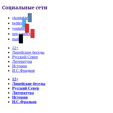
Социальные сети
vkontakte
twitter
youtube
zen-yandex
mail
12+
Лицейские беседы
Русский Север
Литература
История
И.С.Фрадков
12+
Лицейские беседы
Русский Север
Литература
История
И.С.Фрадков