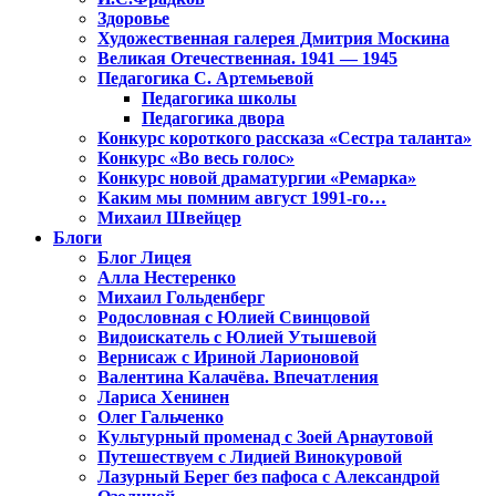
Здоровье
Художественная галерея Дмитрия Москина
Великая Отечественная. 1941 — 1945
Педагогика С. Артемьевой
Педагогика школы
Педагогика двора
Конкурс короткого рассказа «Сестра таланта»
Конкурс «Во весь голос»
Конкурс новой драматургии «Ремарка»
Каким мы помним август 1991-го…
Михаил Швейцер
Блоги
Блог Лицея
Алла Нестеренко
Михаил Гольденберг
Родословная с Юлией Свинцовой
Видоискатель с Юлией Утышевой
Вернисаж с Ириной Ларионовой
Валентина Калачёва. Впечатления
Лариса Хенинен
Олег Гальченко
Культурный променад с Зоей Арнаутовой
Путешествуем с Лидией Винокуровой
Лазурный Берег без пафоса с Александрой