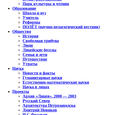
Парк культуры и чтения
Образование
Школа и вуз
Учитель
Реформы
ПОЛЁТ (научно-педагогический вестник)
Общество
История
Свободная трибуна
Люди
Лицейские беседы
Семья и дети
Путешествие
Утраты
Наука
Новости и факты
Гуманитарные науки
Естественно-математические науки
Наука в лицах
Проекты
Архив «Лицея». 2000 — 2003
Русский Север
Архитектура Петрозаводска
Дмитрий Новиков
И.С.Фрадков