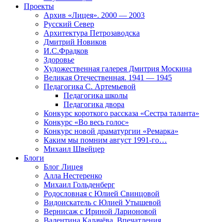
Проекты
Архив «Лицея». 2000 — 2003
Русский Север
Архитектура Петрозаводска
Дмитрий Новиков
И.С.Фрадков
Здоровье
Художественная галерея Дмитрия Москина
Великая Отечественная. 1941 — 1945
Педагогика С. Артемьевой
Педагогика школы
Педагогика двора
Конкурс короткого рассказа «Сестра таланта»
Конкурс «Во весь голос»
Конкурс новой драматургии «Ремарка»
Каким мы помним август 1991-го…
Михаил Швейцер
Блоги
Блог Лицея
Алла Нестеренко
Михаил Гольденберг
Родословная с Юлией Свинцовой
Видоискатель с Юлией Утышевой
Вернисаж с Ириной Ларионовой
Валентина Калачёва. Впечатления