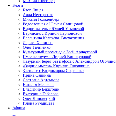
Михаил Швейцер
Блоги
Блог Лицея
Алла Нестеренко
Михаил Гольденберг
Родословная с Юлией Свинцовой
Видоискатель с Юлией Утышевой
Вернисаж с Ириной Ларионовой
Валентина Калачёва. Впечатления
Лариса Хенинен
Олег Гальченко
Культурный променад с Зоей Арнаутовой
Путешествуем с Лидией Винокуровой
Лазурный Берег без пафоса с Александрой Озолино
«Задние мысли» Кирилла Олюшкина
Застолье с Владимиром Софиенко
Ирина Савкина
Светлана Артемьева
Наталья Мешкова
Владимир Берштейн
Екатерина Габалова
Олег Липовецкий
Илона Румянцева
Афиша