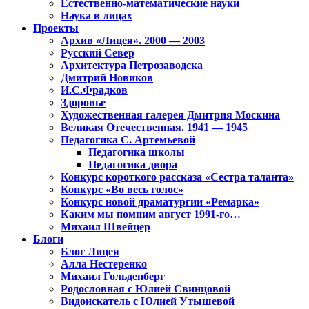
Естественно-математические науки
Наука в лицах
Проекты
Архив «Лицея». 2000 — 2003
Русский Север
Архитектура Петрозаводска
Дмитрий Новиков
И.С.Фрадков
Здоровье
Художественная галерея Дмитрия Москина
Великая Отечественная. 1941 — 1945
Педагогика С. Артемьевой
Педагогика школы
Педагогика двора
Конкурс короткого рассказа «Сестра таланта»
Конкурс «Во весь голос»
Конкурс новой драматургии «Ремарка»
Каким мы помним август 1991-го…
Михаил Швейцер
Блоги
Блог Лицея
Алла Нестеренко
Михаил Гольденберг
Родословная с Юлией Свинцовой
Видоискатель с Юлией Утышевой