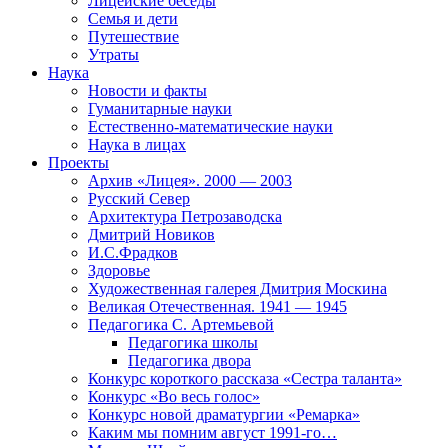
Лицейские беседы
Семья и дети
Путешествие
Утраты
Наука
Новости и факты
Гуманитарные науки
Естественно-математические науки
Наука в лицах
Проекты
Архив «Лицея». 2000 — 2003
Русский Север
Архитектура Петрозаводска
Дмитрий Новиков
И.С.Фрадков
Здоровье
Художественная галерея Дмитрия Москина
Великая Отечественная. 1941 — 1945
Педагогика С. Артемьевой
Педагогика школы
Педагогика двора
Конкурс короткого рассказа «Сестра таланта»
Конкурс «Во весь голос»
Конкурс новой драматургии «Ремарка»
Каким мы помним август 1991-го…