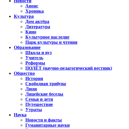
Новости
Анонс
Хроника
Культура
Дом актёра
Литература
Кино
Культурное наследие
Парк культуры и чтения
Образование
Школа и вуз
Учитель
Реформы
ПОЛЁТ (научно-педагогический вестник)
Общество
История
Свободная трибуна
Люди
Лицейские беседы
Семья и дети
Путешествие
Утраты
Наука
Новости и факты
Гуманитарные науки