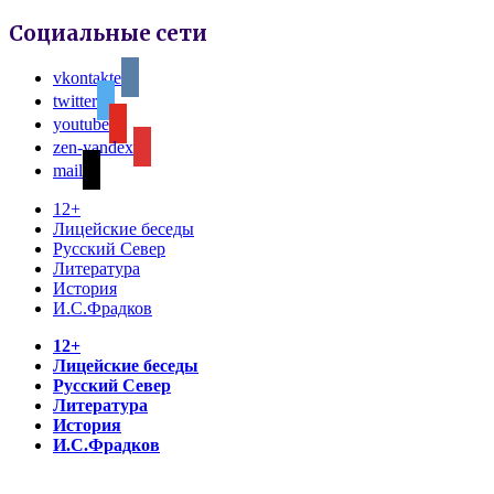
Социальные сети
vkontakte
twitter
youtube
zen-yandex
mail
12+
Лицейские беседы
Русский Север
Литература
История
И.С.Фрадков
12+
Лицейские беседы
Русский Север
Литература
История
И.С.Фрадков