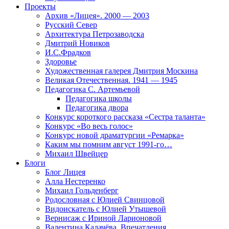
Проекты
Архив «Лицея». 2000 — 2003
Русский Север
Архитектура Петрозаводска
Дмитрий Новиков
И.С.Фрадков
Здоровье
Художественная галерея Дмитрия Москина
Великая Отечественная. 1941 — 1945
Педагогика С. Артемьевой
Педагогика школы
Педагогика двора
Конкурс короткого рассказа «Сестра таланта»
Конкурс «Во весь голос»
Конкурс новой драматургии «Ремарка»
Каким мы помним август 1991-го…
Михаил Швейцер
Блоги
Блог Лицея
Алла Нестеренко
Михаил Гольденберг
Родословная с Юлией Свинцовой
Видоискатель с Юлией Утышевой
Вернисаж с Ириной Ларионовой
Валентина Калачёва. Впечатления