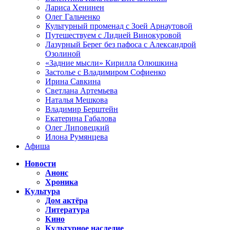
Лариса Хенинен
Олег Гальченко
Культурный променад с Зоей Арнаутовой
Путешествуем с Лидией Винокуровой
Лазурный Берег без пафоса с Александрой
Озолиной
«Задние мысли» Кирилла Олюшкина
Застолье с Владимиром Софиенко
Ирина Савкина
Светлана Артемьева
Наталья Мешкова
Владимир Берштейн
Екатерина Габалова
Олег Липовецкий
Илона Румянцева
Афиша
Новости
Анонс
Хроника
Культура
Дом актёра
Литература
Кино
Культурное наследие