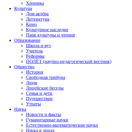
Хроника
Культура
Дом актёра
Литература
Кино
Культурное наследие
Парк культуры и чтения
Образование
Школа и вуз
Учитель
Реформы
ПОЛЁТ (научно-педагогический вестник)
Общество
История
Свободная трибуна
Люди
Лицейские беседы
Семья и дети
Путешествие
Утраты
Наука
Новости и факты
Гуманитарные науки
Естественно-математические науки
Наука в лицах