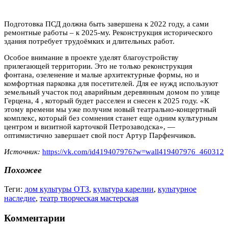
Подготовка ПСД должна быть завершена к 2022 году, а сами
ремонтные работы – к 2025-му. Реконструкция исторического
здания потребует трудоёмких и длительных работ.
Особое внимание в проекте уделят благоустройству
прилегающей территории. Это не только реконструкция
фонтана, озеленение и малые архитектурные формы, но и
комфортная парковка для посетителей. Для ее нужд используют
земельный участок под аварийным деревянным домом по улице
Герцена, 4 , который будет расселен и снесен к 2025 году. «К
этому времени мы уже получим новый театрально-концертный
комплекс, который без сомнения станет еще одним культурным
центром и визитной карточкой Петрозаводска», —
оптимистично завершает свой пост Артур Парфенчиков.
Источник:
https://vk.com/id419407976?w=wall419407976_460312
Похожее
Теги:
дом культуры ОТЗ
,
культура карелии
,
культурное
наследие
,
театр творческая мастерская
Комментарии