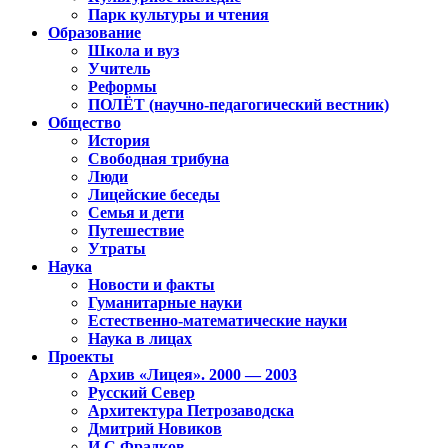
Парк культуры и чтения
Образование
Школа и вуз
Учитель
Реформы
ПОЛЁТ (научно-педагогический вестник)
Общество
История
Свободная трибуна
Люди
Лицейские беседы
Семья и дети
Путешествие
Утраты
Наука
Новости и факты
Гуманитарные науки
Естественно-математические науки
Наука в лицах
Проекты
Архив «Лицея». 2000 — 2003
Русский Север
Архитектура Петрозаводска
Дмитрий Новиков
И.С.Фрадков