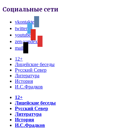
Социальные сети
vkontakte
twitter
youtube
zen-yandex
mail
12+
Лицейские беседы
Русский Север
Литература
История
И.С.Фрадков
12+
Лицейские беседы
Русский Север
Литература
История
И.С.Фрадков