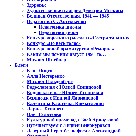
Здоровье
Художественная галерея Дмитрия Москина
Великая Отечественная. 1941 — 1945
Педагогика С. Артемьевой
Педагогика школы
Педагогика двора
Конкурс короткого рассказа «Сестра таланта»
Конкурс «Во весь голос»
Конкурс новой драматургии «Ремарка»
Каким мы помним август 1991-го…
Михаил Швейцер
Блоги
Блог Лицея
Алла Нестеренко
Михаил Гольденберг
Родословная с Юлией Свинцовой
Видоискатель с Юлией Утышевой
Вернисаж с Ириной Ларионовой
Валентина Калачёва. Впечатления
Лариса Хенинен
Олег Гальченко
Культурный променад с Зоей Арнаутовой
Путешествуем с Лидией Винокуровой
Лазурный Берег без пафоса с Александрой