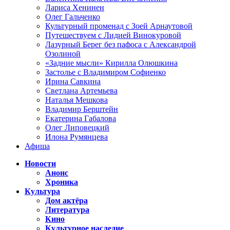
Лариса Хенинен
Олег Гальченко
Культурный променад с Зоей Арнаутовой
Путешествуем с Лидией Винокуровой
Лазурный Берег без пафоса с Александрой
Озолиной
«Задние мысли» Кирилла Олюшкина
Застолье с Владимиром Софиенко
Ирина Савкина
Светлана Артемьева
Наталья Мешкова
Владимир Берштейн
Екатерина Габалова
Олег Липовецкий
Илона Румянцева
Афиша
Новости
Анонс
Хроника
Культура
Дом актёра
Литература
Кино
Культурное наследие