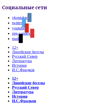
Социальные сети
vkontakte
twitter
youtube
zen-yandex
mail
12+
Лицейские беседы
Русский Север
Литература
История
И.С.Фрадков
12+
Лицейские беседы
Русский Север
Литература
История
И.С.Фрадков