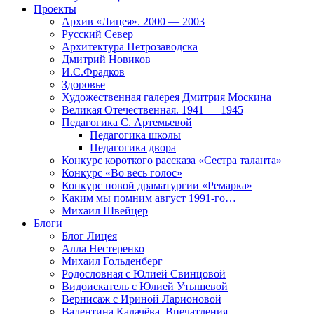
Проекты
Архив «Лицея». 2000 — 2003
Русский Север
Архитектура Петрозаводска
Дмитрий Новиков
И.С.Фрадков
Здоровье
Художественная галерея Дмитрия Москина
Великая Отечественная. 1941 — 1945
Педагогика С. Артемьевой
Педагогика школы
Педагогика двора
Конкурс короткого рассказа «Сестра таланта»
Конкурс «Во весь голос»
Конкурс новой драматургии «Ремарка»
Каким мы помним август 1991-го…
Михаил Швейцер
Блоги
Блог Лицея
Алла Нестеренко
Михаил Гольденберг
Родословная с Юлией Свинцовой
Видоискатель с Юлией Утышевой
Вернисаж с Ириной Ларионовой
Валентина Калачёва. Впечатления