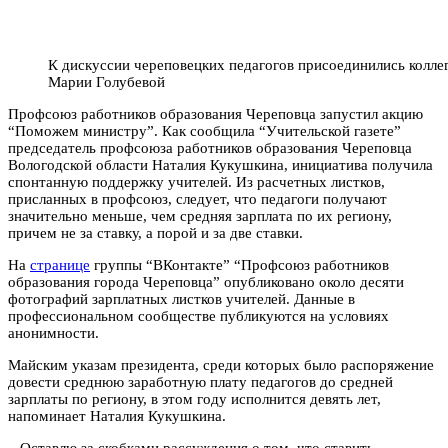
К дискуссии череповецких педагогов присоединились коллег
Марии Голубевой
Профсоюз работников образования Череповца запустил акцию
“Поможем министру”. Как сообщила “Учительской газете”
председатель профсоюза работников образования Череповца
Вологодской области Наталия Кукушкина, инициатива получила
спонтанную поддержку учителей. Из расчетных листков,
присланных в профсоюз, следует, что педагоги получают
значительно меньше, чем средняя зарплата по их региону,
причем не за ставку, а порой и за две ставки.
На
странице
группы “ВКонтакте” “Профсоюз работников
образования города Череповца” опубликовано около десяти
фотографий зарплатных листков учителей. Данные в
профессиональном сообществе публикуются на условиях
анонимности.
Майским указам президента, среди которых было распоряжение
довести среднюю заработную плату педагогов до средней
зарплаты по региону, в этом году исполнится девять лет,
напоминает Наталия Кукушкина.
– Оставлю за скобками рассуждения о том, что ставить