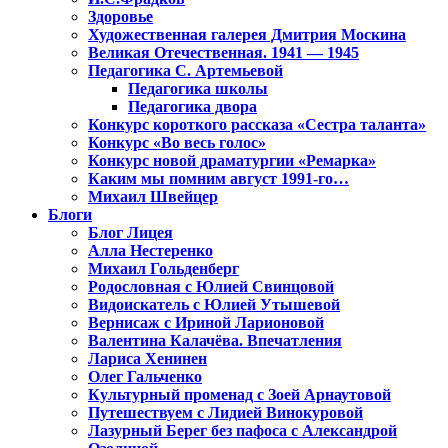
Здоровье
Художественная галерея Дмитрия Москина
Великая Отечественная. 1941 — 1945
Педагогика С. Артемьевой
Педагогика школы
Педагогика двора
Конкурс короткого рассказа «Сестра таланта»
Конкурс «Во весь голос»
Конкурс новой драматургии «Ремарка»
Каким мы помним август 1991-го…
Михаил Швейцер
Блоги
Блог Лицея
Алла Нестеренко
Михаил Гольденберг
Родословная с Юлией Свинцовой
Видоискатель с Юлией Утышевой
Вернисаж с Ириной Ларионовой
Валентина Калачёва. Впечатления
Лариса Хенинен
Олег Гальченко
Культурный променад с Зоей Арнаутовой
Путешествуем с Лидией Винокуровой
Лазурный Берег без пафоса с Александрой