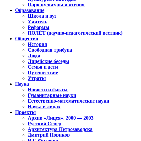
Парк культуры и чтения
Образование
Школа и вуз
Учитель
Реформы
ПОЛЁТ (научно-педагогический вестник)
Общество
История
Свободная трибуна
Люди
Лицейские беседы
Семья и дети
Путешествие
Утраты
Наука
Новости и факты
Гуманитарные науки
Естественно-математические науки
Наука в лицах
Проекты
Архив «Лицея». 2000 — 2003
Русский Север
Архитектура Петрозаводска
Дмитрий Новиков
И.С.Фрадков