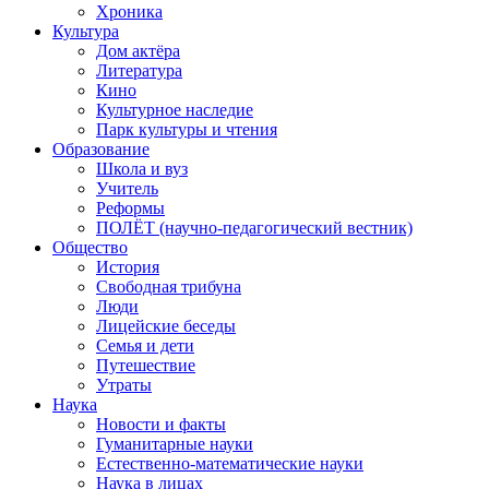
Хроника
Культура
Дом актёра
Литература
Кино
Культурное наследие
Парк культуры и чтения
Образование
Школа и вуз
Учитель
Реформы
ПОЛЁТ (научно-педагогический вестник)
Общество
История
Свободная трибуна
Люди
Лицейские беседы
Семья и дети
Путешествие
Утраты
Наука
Новости и факты
Гуманитарные науки
Естественно-математические науки
Наука в лицах