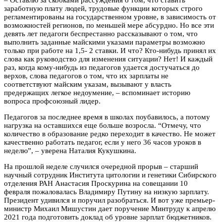
заработную плату людей, трудовые функции которых строго
регламентированы на государственном уровне, в зависимость от
возможностей регионов, по меньшей мере абсурдно. Но все эти
девять лет педагоги беспрестанно рассказывают о том, что
выполнить заданные майскими указами параметры возможно
только при работе на 1,5- 2 ставки. И что? Кто-нибудь принял их
слова как руководство для изменения ситуации? Нет! И каждый
раз, когда кому-нибудь из педагогов удается достучаться до
верхов, слова педагогов о том, что их зарплаты не
соответствуют майским указам, вызывают у власть
предержащих легкое недоумение, – вспоминает историю
вопроса профсоюзный лидер.
Педагогов за последнее время в школах поубавилось, а потому
нагрузка на оставшихся еще больше возросла. “Отмечу, что
количество в образование редко переходит в качество. Не может
качественно работать педагог, если у него 36 часов уроков в
неделю”, – уверена Наталия Кукушкина.
На прошлой неделе случился очередной прорыв – старший
научный сотрудник Института цитологии и генетики Сибирского
отделения РАН Анастасия Проскурина на совещании 10
февраля пожаловалась Владимиру Путину на низкую зарплату.
Президент удивился и поручил разобраться. И вот уже премьер-
министр Михаил Мишустин дает поручение Минтруду к апрелю
2021 года подготовить доклад об уровне зарплат бюджетников.