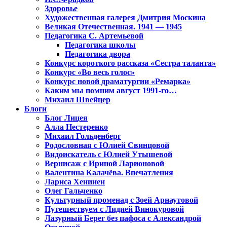
Здоровье
Художественная галерея Дмитрия Москина
Великая Отечественная. 1941 — 1945
Педагогика С. Артемьевой
Педагогика школы
Педагогика двора
Конкурс короткого рассказа «Сестра таланта»
Конкурс «Во весь голос»
Конкурс новой драматургии «Ремарка»
Каким мы помним август 1991-го…
Михаил Швейцер
Блоги
Блог Лицея
Алла Нестеренко
Михаил Гольденберг
Родословная с Юлией Свинцовой
Видоискатель с Юлией Утышевой
Вернисаж с Ириной Ларионовой
Валентина Калачёва. Впечатления
Лариса Хенинен
Олег Гальченко
Культурный променад с Зоей Арнаутовой
Путешествуем с Лидией Винокуровой
Лазурный Берег без пафоса с Александрой