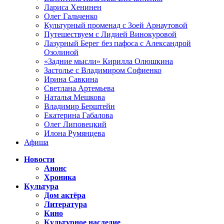
Лариса Хенинен
Олег Гальченко
Культурный променад с Зоей Арнаутовой
Путешествуем с Лидией Винокуровой
Лазурный Берег без пафоса с Александрой
Озолиной
«Задние мысли» Кирилла Олюшкина
Застолье с Владимиром Софиенко
Ирина Савкина
Светлана Артемьева
Наталья Мешкова
Владимир Берштейн
Екатерина Габалова
Олег Липовецкий
Илона Румянцева
Афиша
Новости
Анонс
Хроника
Культура
Дом актёра
Литература
Кино
Культурное наследие