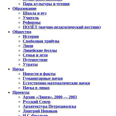
Парк культуры и чтения
Образование
Школа и вуз
Учитель
Реформы
ПОЛЁТ (научно-педагогический вестник)
Общество
История
Свободная трибуна
Люди
Лицейские беседы
Семья и дети
Путешествие
Утраты
Наука
Новости и факты
Гуманитарные науки
Естественно-математические науки
Наука в лицах
Проекты
Архив «Лицея». 2000 — 2003
Русский Север
Архитектура Петрозаводска
Дмитрий Новиков
И.С.Фрадков