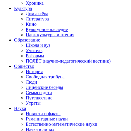
Хроника
Культура
Дом актёра
Литература
Кино
Культурное наследие
Парк культуры и чтения
Образование
Школа и вуз
Учитель
Реформы
ПОЛЁТ (научно-педагогический вестник)
Общество
История
Свободная трибуна
Люди
Лицейские беседы
Семья и дети
Путешествие
Утраты
Наука
Новости и факты
Гуманитарные науки
Естественно-математические науки
Наука в лицах