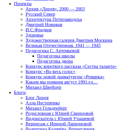
Проекты
Архив «Лицея». 2000 — 2003
Русский Север
Архитектура Петрозаводска
Дмитрий Новиков
И.С.Фрадков
Здоровье
Художественная галерея Дмитрия Москина
Великая Отечественная. 1941 — 1945
Педагогика С. Артемьевой
Педагогика школы
Педагогика двора
Конкурс короткого рассказа «Сестра таланта»
Конкурс «Во весь голос»
Конкурс новой драматургии «Ремарка»
Каким мы помним август 1991-го…
Михаил Швейцер
Блоги
Блог Лицея
Алла Нестеренко
Михаил Гольденберг
Родословная с Юлией Свинцовой
Видоискатель с Юлией Утышевой
Вернисаж с Ириной Ларионовой
Валентина Калачёва. Впечатления