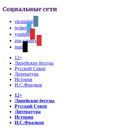
Социальные сети
vkontakte
twitter
youtube
zen-yandex
mail
12+
Лицейские беседы
Русский Север
Литература
История
И.С.Фрадков
12+
Лицейские беседы
Русский Север
Литература
История
И.С.Фрадков