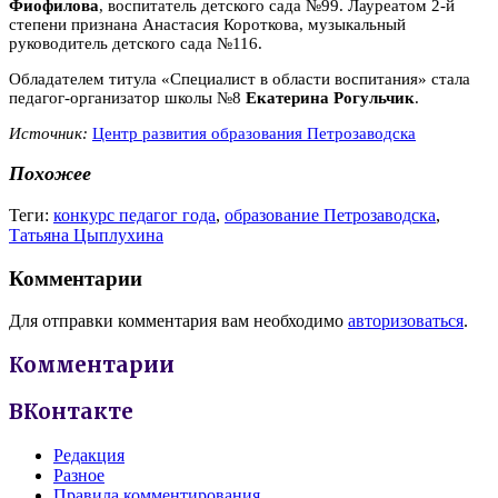
Фиофилова
, воспитатель детского сада №99. Лауреатом 2-й
степени признана Анастасия Короткова, музыкальный
руководитель детского сада №116.
Обладателем титула «Специалист в области воспитания» стала
педагог-организатор школы №8
Екатерина Рогульчик
.
Источник:
Центр развития образования Петрозаводска
Похожее
Теги:
конкурс педагог года
,
образование Петрозаводска
,
Татьяна Цыплухина
Комментарии
Для отправки комментария вам необходимо
авторизоваться
.
Комментарии
ВКонтакте
Редакция
Разное
Правила комментирования