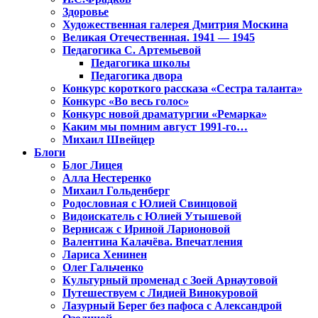
Здоровье
Художественная галерея Дмитрия Москина
Великая Отечественная. 1941 — 1945
Педагогика С. Артемьевой
Педагогика школы
Педагогика двора
Конкурс короткого рассказа «Сестра таланта»
Конкурс «Во весь голос»
Конкурс новой драматургии «Ремарка»
Каким мы помним август 1991-го…
Михаил Швейцер
Блоги
Блог Лицея
Алла Нестеренко
Михаил Гольденберг
Родословная с Юлией Свинцовой
Видоискатель с Юлией Утышевой
Вернисаж с Ириной Ларионовой
Валентина Калачёва. Впечатления
Лариса Хенинен
Олег Гальченко
Культурный променад с Зоей Арнаутовой
Путешествуем с Лидией Винокуровой
Лазурный Берег без пафоса с Александрой