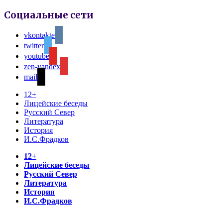
Социальные сети
vkontakte
twitter
youtube
zen-yandex
mail
12+
Лицейские беседы
Русский Север
Литература
История
И.С.Фрадков
12+
Лицейские беседы
Русский Север
Литература
История
И.С.Фрадков