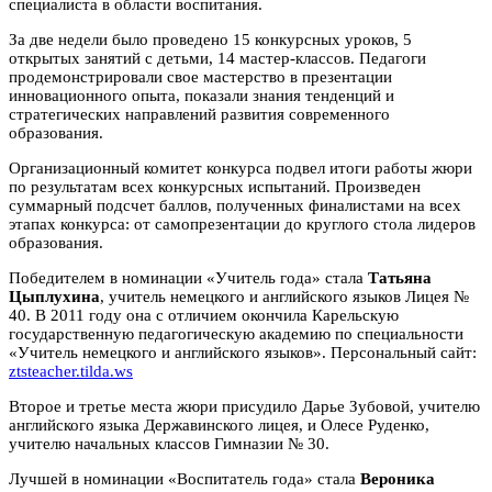
специалиста в области воспитания.
За две недели было проведено 15 конкурсных уроков, 5
открытых занятий с детьми, 14 мастер-классов. Педагоги
продемонстрировали свое мастерство в презентации
инновационного опыта, показали знания тенденций и
стратегических направлений развития современного
образования.
Организационный комитет конкурса подвел итоги работы жюри
по результатам всех конкурсных испытаний. Произведен
суммарный подсчет баллов, полученных финалистами на всех
этапах конкурса: от самопрезентации до круглого стола лидеров
образования.
Победителем в номинации «Учитель года» стала
Татьяна
Цыплухина
, учитель немецкого и английского языков Лицея №
40. В 2011 году она с отличием окончила Карельскую
государственную педагогическую академию по специальности
«Учитель немецкого и английского языков». Персональный сайт:
ztsteacher.tilda.ws
Второе и третье места жюри присудило Дарье Зубовой, учителю
английского языка Державинского лицея, и Олесе Руденко,
учителю начальных классов Гимназии № 30.
Лучшей в номинации «Воспитатель года» стала
Вероника