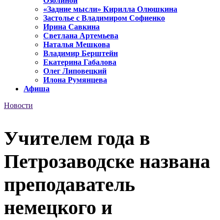
Озолиной
«Задние мысли» Кирилла Олюшкина
Застолье с Владимиром Софиенко
Ирина Савкина
Светлана Артемьева
Наталья Мешкова
Владимир Берштейн
Екатерина Габалова
Олег Липовецкий
Илона Румянцева
Афиша
Новости
Учителем года в
Петрозаводске названа
преподаватель
немецкого и