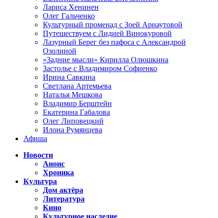
Лариса Хенинен
Олег Гальченко
Культурный променад с Зоей Арнаутовой
Путешествуем с Лидией Винокуровой
Лазурный Берег без пафоса с Александрой
Озолиной
«Задние мысли» Кирилла Олюшкина
Застолье с Владимиром Софиенко
Ирина Савкина
Светлана Артемьева
Наталья Мешкова
Владимир Берштейн
Екатерина Габалова
Олег Липовецкий
Илона Румянцева
Афиша
Новости
Анонс
Хроника
Культура
Дом актёра
Литература
Кино
Культурное наследие