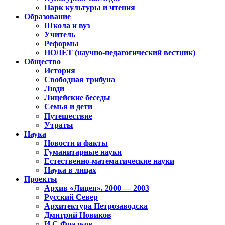
Парк культуры и чтения
Образование
Школа и вуз
Учитель
Реформы
ПОЛЁТ (научно-педагогический вестник)
Общество
История
Свободная трибуна
Люди
Лицейские беседы
Семья и дети
Путешествие
Утраты
Наука
Новости и факты
Гуманитарные науки
Естественно-математические науки
Наука в лицах
Проекты
Архив «Лицея». 2000 — 2003
Русский Север
Архитектура Петрозаводска
Дмитрий Новиков
И.С.Фрадков