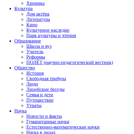
Хроника
Культура
Дом актёра
Литература
Кино
Культурное наследие
Парк культуры и чтения
Образование
Школа и вуз
Учитель
Реформы
ПОЛЁТ (научно-педагогический вестник)
Общество
История
Свободная трибуна
Люди
Лицейские беседы
Семья и дети
Путешествие
Утраты
Наука
Новости и факты
Гуманитарные науки
Естественно-математические науки
Наука в лицах