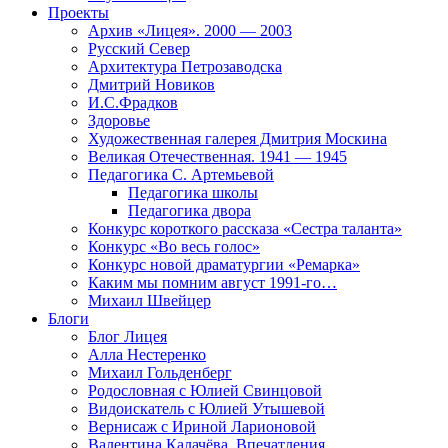
Проекты
Архив «Лицея». 2000 — 2003
Русский Север
Архитектура Петрозаводска
Дмитрий Новиков
И.С.Фрадков
Здоровье
Художественная галерея Дмитрия Москина
Великая Отечественная. 1941 — 1945
Педагогика С. Артемьевой
Педагогика школы
Педагогика двора
Конкурс короткого рассказа «Сестра таланта»
Конкурс «Во весь голос»
Конкурс новой драматургии «Ремарка»
Каким мы помним август 1991-го…
Михаил Швейцер
Блоги
Блог Лицея
Алла Нестеренко
Михаил Гольденберг
Родословная с Юлией Свинцовой
Видоискатель с Юлией Утышевой
Вернисаж с Ириной Ларионовой
Валентина Калачёва. Впечатления