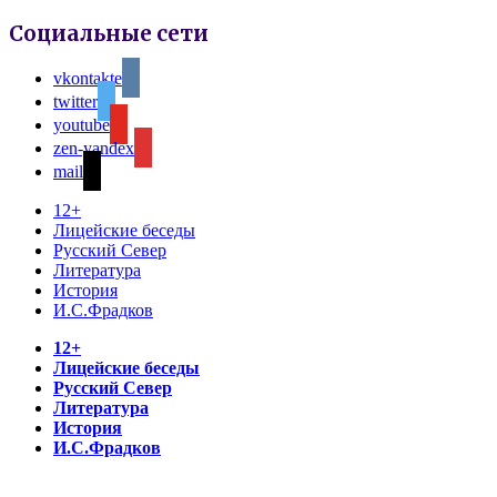
Социальные сети
vkontakte
twitter
youtube
zen-yandex
mail
12+
Лицейские беседы
Русский Север
Литература
История
И.С.Фрадков
12+
Лицейские беседы
Русский Север
Литература
История
И.С.Фрадков