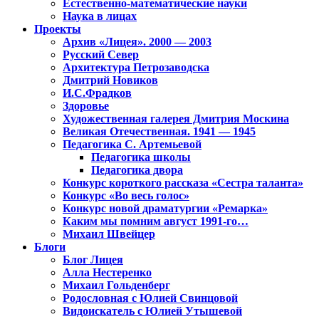
Естественно-математические науки
Наука в лицах
Проекты
Архив «Лицея». 2000 — 2003
Русский Север
Архитектура Петрозаводска
Дмитрий Новиков
И.С.Фрадков
Здоровье
Художественная галерея Дмитрия Москина
Великая Отечественная. 1941 — 1945
Педагогика С. Артемьевой
Педагогика школы
Педагогика двора
Конкурс короткого рассказа «Сестра таланта»
Конкурс «Во весь голос»
Конкурс новой драматургии «Ремарка»
Каким мы помним август 1991-го…
Михаил Швейцер
Блоги
Блог Лицея
Алла Нестеренко
Михаил Гольденберг
Родословная с Юлией Свинцовой
Видоискатель с Юлией Утышевой