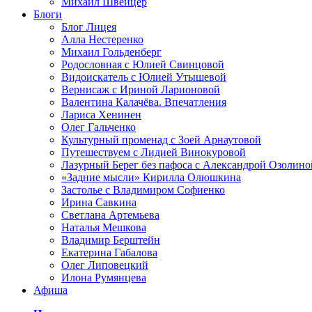
Михаил Швейцер
Блоги
Блог Лицея
Алла Нестеренко
Михаил Гольденберг
Родословная с Юлией Свинцовой
Видоискатель с Юлией Утышевой
Вернисаж с Ириной Ларионовой
Валентина Калачёва. Впечатления
Лариса Хенинен
Олег Гальченко
Культурный променад с Зоей Арнаутовой
Путешествуем с Лидией Винокуровой
Лазурный Берег без пафоса с Александрой Озолино
«Задние мысли» Кирилла Олюшкина
Застолье с Владимиром Софиенко
Ирина Савкина
Светлана Артемьева
Наталья Мешкова
Владимир Берштейн
Екатерина Габалова
Олег Липовецкий
Илона Румянцева
Афиша