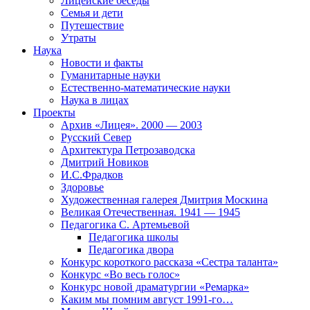
Лицейские беседы
Семья и дети
Путешествие
Утраты
Наука
Новости и факты
Гуманитарные науки
Естественно-математические науки
Наука в лицах
Проекты
Архив «Лицея». 2000 — 2003
Русский Север
Архитектура Петрозаводска
Дмитрий Новиков
И.С.Фрадков
Здоровье
Художественная галерея Дмитрия Москина
Великая Отечественная. 1941 — 1945
Педагогика С. Артемьевой
Педагогика школы
Педагогика двора
Конкурс короткого рассказа «Сестра таланта»
Конкурс «Во весь голос»
Конкурс новой драматургии «Ремарка»
Каким мы помним август 1991-го…