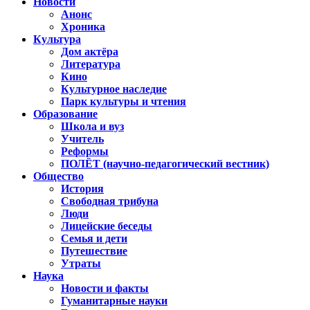
Новости
Анонс
Хроника
Культура
Дом актёра
Литература
Кино
Культурное наследие
Парк культуры и чтения
Образование
Школа и вуз
Учитель
Реформы
ПОЛЁТ (научно-педагогический вестник)
Общество
История
Свободная трибуна
Люди
Лицейские беседы
Семья и дети
Путешествие
Утраты
Наука
Новости и факты
Гуманитарные науки