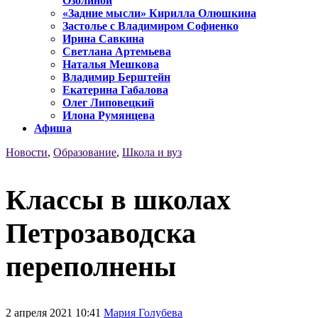
Озолиной
«Задние мысли» Кирилла Олюшкина
Застолье с Владимиром Софиенко
Ирина Савкина
Светлана Артемьева
Наталья Мешкова
Владимир Берштейн
Екатерина Габалова
Олег Липовецкий
Илона Румянцева
Афиша
Новости
,
Образование
,
Школа и вуз
Классы в школах
Петрозаводска
переполнены
2 апреля 2021 10:41
Мария Голубева