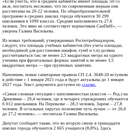
«‎Если учесть, что в среднем кабинеты имеют площадь 50-55
кв.м, посчитать несложно, что по современным меркам они
рассчитаны на 20-22 человек. По общеобразовательной
программе в средних школах города обучаются 30 299
школьников в 1099 классах. Средняя наполняемость 27,6
человек. Это явно не соответствует нормативам СанПиН», —
уверена Галина Васильева.
Из новых требований, утвержденных Роспотребнадзором,
следует, что площадь учебных кабинетов (без учета площади,
необходимой для расстановки шкафов, тумб и т.п) должна
рассчитываться так: не менее 2,5 квадратных метра на одного
ученика при фронтальных формах занятий и не менее 3,5
квадратных метра — при групповых занятиях.
Напомним, новые санитарные правила СП 2.4. 3648-20 вступили
в действие с 1 января 2021 года и будут актуальны до 1 января
2027 года. Текст документа доступен по
ссылке.
«‎Самая сложная ситуация с наполняемостью (классов — Ред.) на
Древлянке – 29,4 человек, где в четырех учреждениях обучаются
6 012 школьников. На Перевалке – 28,3 человек, Зареке – 27,8
человек. В остальных округах положение чуть лучше — от 26,0
до 27,2 человек», — посчитала Галина Васильева.
Депутат сообщает также, что во вторую смену в тринадцати
школах города обучаются 2 665 учащихся (8,8%). Здесь