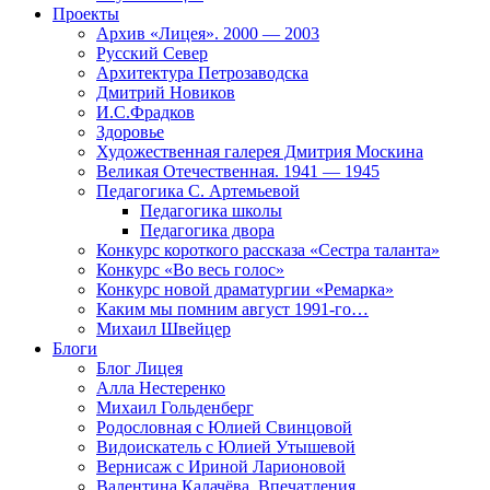
Проекты
Архив «Лицея». 2000 — 2003
Русский Север
Архитектура Петрозаводска
Дмитрий Новиков
И.С.Фрадков
Здоровье
Художественная галерея Дмитрия Москина
Великая Отечественная. 1941 — 1945
Педагогика С. Артемьевой
Педагогика школы
Педагогика двора
Конкурс короткого рассказа «Сестра таланта»
Конкурс «Во весь голос»
Конкурс новой драматургии «Ремарка»
Каким мы помним август 1991-го…
Михаил Швейцер
Блоги
Блог Лицея
Алла Нестеренко
Михаил Гольденберг
Родословная с Юлией Свинцовой
Видоискатель с Юлией Утышевой
Вернисаж с Ириной Ларионовой
Валентина Калачёва. Впечатления