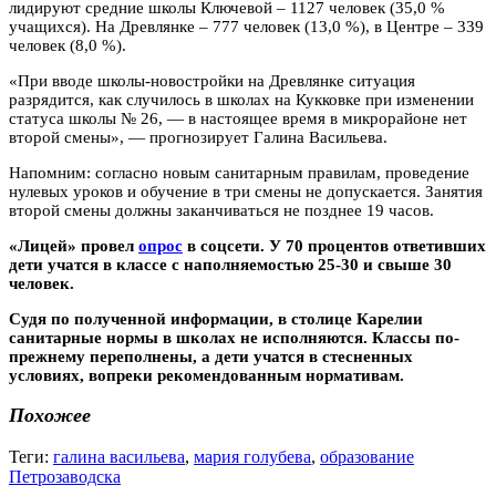
лидируют средние школы Ключевой – 1127 человек (35,0 %
учащихся). На Древлянке – 777 человек (13,0 %), в Центре – 339
человек (8,0 %).
«‎При вводе школы-новостройки на Древлянке ситуация
разрядится, как случилось в школах на Кукковке при изменении
статуса школы № 26, — в настоящее время в микрорайоне нет
второй смены», — прогнозирует Галина Васильева.
Напомним: согласно новым санитарным правилам, проведение
нулевых уроков и обучение в три смены не допускается. Занятия
второй смены должны заканчиваться не позднее 19 часов.
«‎Лицей» провел
опрос
в соцсети. У 70 процентов ответивших
дети учатся в классе с наполняемостью 25-30 и свыше 30
человек.
Судя по полученной информации, в столице Карелии
санитарные нормы в школах не исполняются. Классы по-
прежнему переполнены, а дети учатся в стесненных
условиях, вопреки рекомендованным нормативам.
Похожее
Теги:
галина васильева
,
мария голубева
,
образование
Петрозаводска