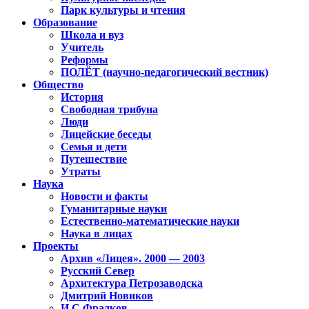
Парк культуры и чтения
Образование
Школа и вуз
Учитель
Реформы
ПОЛЁТ (научно-педагогический вестник)
Общество
История
Свободная трибуна
Люди
Лицейские беседы
Семья и дети
Путешествие
Утраты
Наука
Новости и факты
Гуманитарные науки
Естественно-математические науки
Наука в лицах
Проекты
Архив «Лицея». 2000 — 2003
Русский Север
Архитектура Петрозаводска
Дмитрий Новиков
И.С.Фрадков