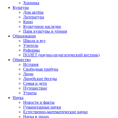
Хроника
Культура
Дом актёра
Литература
Кино
Культурное наследие
Парк культуры и чтения
Образование
Школа и вуз
Учитель
Реформы
ПОЛЁТ (научно-педагогический вестник)
Общество
История
Свободная трибуна
Люди
Лицейские беседы
Семья и дети
Путешествие
Утраты
Наука
Новости и факты
Гуманитарные науки
Естественно-математические науки
Наука в лицах