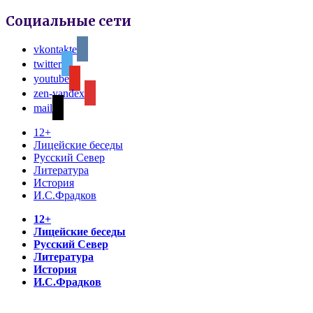
Социальные сети
vkontakte
twitter
youtube
zen-yandex
mail
12+
Лицейские беседы
Русский Север
Литература
История
И.С.Фрадков
12+
Лицейские беседы
Русский Север
Литература
История
И.С.Фрадков