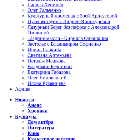
Лариса Хенинен
Олег Гальченко
Культурный променад с Зоей Арнаутовой
Путешествуем с Лидией Винокуровой
Лазурный Берег без пафоса с Александрой
Озолиной
«Задние мысли» Кирилла Олюшкина
Застолье с Владимиром Софиенко
Ирина Савкина
Светлана Артемьева
Наталья Мешкова
Владимир Берштейн
Екатерина Габалова
Олег Липовецкий
Илона Румянцева
Афиша
Новости
Анонс
Хроника
Культура
Дом актёра
Литература
Кино
Культурное наследие