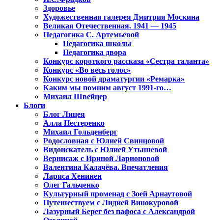
Здоровье
Художественная галерея Дмитрия Москина
Великая Отечественная. 1941 — 1945
Педагогика С. Артемьевой
Педагогика школы
Педагогика двора
Конкурс короткого рассказа «Сестра таланта»
Конкурс «Во весь голос»
Конкурс новой драматургии «Ремарка»
Каким мы помним август 1991-го…
Михаил Швейцер
Блоги
Блог Лицея
Алла Нестеренко
Михаил Гольденберг
Родословная с Юлией Свинцовой
Видоискатель с Юлией Утышевой
Вернисаж с Ириной Ларионовой
Валентина Калачёва. Впечатления
Лариса Хенинен
Олег Гальченко
Культурный променад с Зоей Арнаутовой
Путешествуем с Лидией Винокуровой
Лазурный Берег без пафоса с Александрой