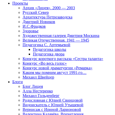
Проекты
Архив «Лицея». 2000 — 2003
Русский Север
Архитектура Петрозаводска
Дмитрий Новиков
И.С.Фрадков
Здоровье
Художественная галерея Дмитрия Москина
Великая Отечественная. 1941 — 1945
Педагогика С. Артемьевой
Педагогика школы
Педагогика двора
Конкурс короткого рассказа «Сестра таланта»
Конкурс «Во весь голос»
Конкурс новой драматургии «Ремарка»
Каким мы помним август 1991-го…
Михаил Швейцер
Блоги
Блог Лицея
Алла Нестеренко
Михаил Гольденберг
Родословная с Юлией Свинцовой
Видоискатель с Юлией Утышевой
Вернисаж с Ириной Ларионовой
Валентина Калачёва. Впечатления