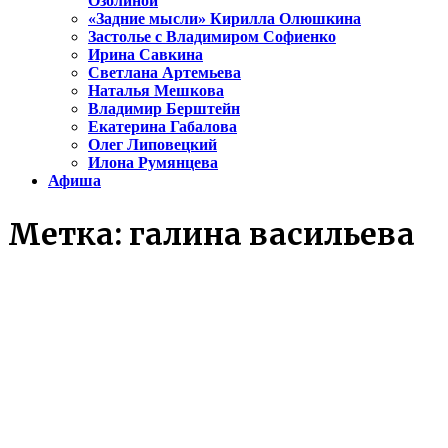
Озолиной
«Задние мысли» Кирилла Олюшкина
Застолье с Владимиром Софиенко
Ирина Савкина
Светлана Артемьева
Наталья Мешкова
Владимир Берштейн
Екатерина Габалова
Олег Липовецкий
Илона Румянцева
Афиша
Метка:
галина васильева