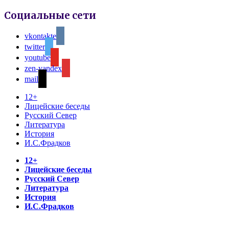
Социальные сети
vkontakte
twitter
youtube
zen-yandex
mail
12+
Лицейские беседы
Русский Север
Литература
История
И.С.Фрадков
12+
Лицейские беседы
Русский Север
Литература
История
И.С.Фрадков