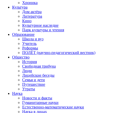
Хроника
Культура
Дом актёра
Литература
Кино
Культурное наследие
Парк культуры и чтения
Образование
Школа и вуз
Учитель
Реформы
ПОЛЁТ (научно-педагогический вестник)
Общество
История
Свободная трибуна
Люди
Лицейские беседы
Семья и дети
Путешествие
Утраты
Наука
Новости и факты
Гуманитарные науки
Естественно-математические науки
Наука в лицах