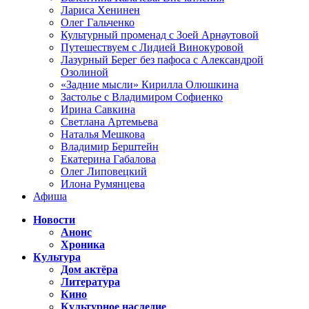
Лариса Хенинен
Олег Гальченко
Культурный променад с Зоей Арнаутовой
Путешествуем с Лидией Винокуровой
Лазурный Берег без пафоса с Александрой
Озолиной
«Задние мысли» Кирилла Олюшкина
Застолье с Владимиром Софиенко
Ирина Савкина
Светлана Артемьева
Наталья Мешкова
Владимир Берштейн
Екатерина Габалова
Олег Липовецкий
Илона Румянцева
Афиша
Новости
Анонс
Хроника
Культура
Дом актёра
Литература
Кино
Культурное наследие