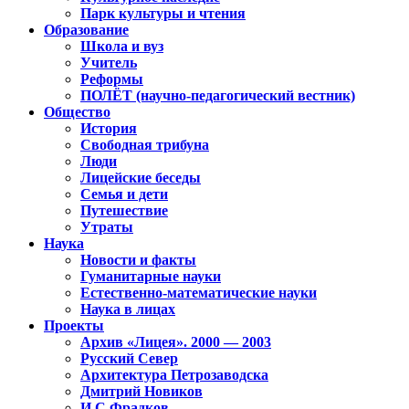
Парк культуры и чтения
Образование
Школа и вуз
Учитель
Реформы
ПОЛЁТ (научно-педагогический вестник)
Общество
История
Свободная трибуна
Люди
Лицейские беседы
Семья и дети
Путешествие
Утраты
Наука
Новости и факты
Гуманитарные науки
Естественно-математические науки
Наука в лицах
Проекты
Архив «Лицея». 2000 — 2003
Русский Север
Архитектура Петрозаводска
Дмитрий Новиков
И.С.Фрадков