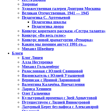
Здоровье
Художественная галерея Дмитрия Москина
Великая Отечественная. 1941 — 1945
Педагогика С. Артемьевой
Педагогика школы
Педагогика двора
Конкурс короткого рассказа «Сестра таланта»
Конкурс «Во весь голос»
Конкурс новой драматургии «Ремарка»
Каким мы помним август 1991-го…
Михаил Швейцер
Блоги
Блог Лицея
Алла Нестеренко
Михаил Гольденберг
Родословная с Юлией Свинцовой
Видоискатель с Юлией Утышевой
Вернисаж с Ириной Ларионовой
Валентина Калачёва. Впечатления
Лариса Хенинен
Олег Гальченко
Культурный променад с Зоей Арнаутовой
Путешествуем с Лидией Винокуровой
Лазурный Берег без пафоса с Александрой