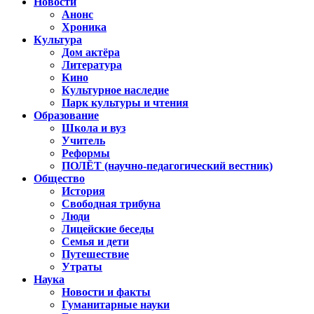
Новости
Анонс
Хроника
Культура
Дом актёра
Литература
Кино
Культурное наследие
Парк культуры и чтения
Образование
Школа и вуз
Учитель
Реформы
ПОЛЁТ (научно-педагогический вестник)
Общество
История
Свободная трибуна
Люди
Лицейские беседы
Семья и дети
Путешествие
Утраты
Наука
Новости и факты
Гуманитарные науки