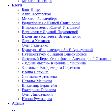
Михаил Швейцер
Блоги
Блог Лицея
Алла Нестеренко
Михаил Гольденберг
Родословная с Юлией Свинцовой
Видоискатель с Юлией Утышевой
Вернисаж с Ириной Ларионовой
Валентина Калачёва. Впечатления
Лариса Хенинен
Олег Гальченко
Культурный променад с Зоей Арнаутовой
Путешествуем с Лидией Винокуровой
Лазурный Берег без пафоса с Александрой Озолино
«Задние мысли» Кирилла Олюшкина
Застолье с Владимиром Софиенко
Ирина Савкина
Светлана Артемьева
Наталья Мешкова
Владимир Берштейн
Екатерина Габалова
Олег Липовецкий
Илона Румянцева
Афиша