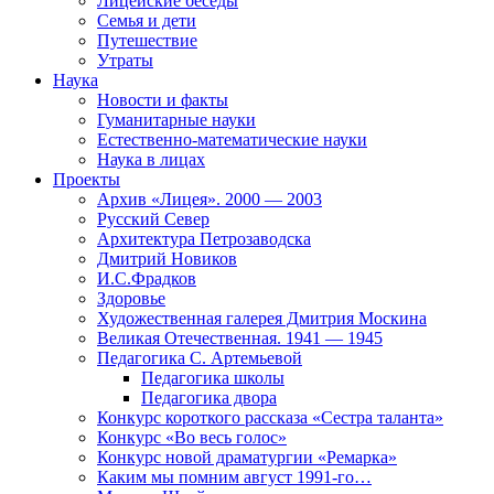
Лицейские беседы
Семья и дети
Путешествие
Утраты
Наука
Новости и факты
Гуманитарные науки
Естественно-математические науки
Наука в лицах
Проекты
Архив «Лицея». 2000 — 2003
Русский Север
Архитектура Петрозаводска
Дмитрий Новиков
И.С.Фрадков
Здоровье
Художественная галерея Дмитрия Москина
Великая Отечественная. 1941 — 1945
Педагогика С. Артемьевой
Педагогика школы
Педагогика двора
Конкурс короткого рассказа «Сестра таланта»
Конкурс «Во весь голос»
Конкурс новой драматургии «Ремарка»
Каким мы помним август 1991-го…