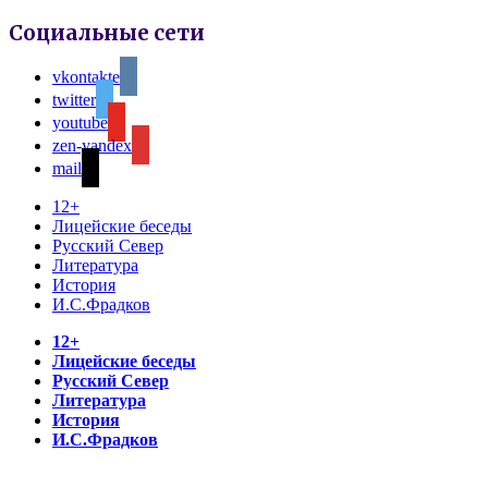
Социальные сети
vkontakte
twitter
youtube
zen-yandex
mail
12+
Лицейские беседы
Русский Север
Литература
История
И.С.Фрадков
12+
Лицейские беседы
Русский Север
Литература
История
И.С.Фрадков