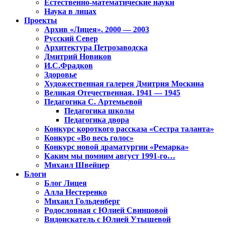
Естественно-математические науки
Наука в лицах
Проекты
Архив «Лицея». 2000 — 2003
Русский Север
Архитектура Петрозаводска
Дмитрий Новиков
И.С.Фрадков
Здоровье
Художественная галерея Дмитрия Москина
Великая Отечественная. 1941 — 1945
Педагогика С. Артемьевой
Педагогика школы
Педагогика двора
Конкурс короткого рассказа «Сестра таланта»
Конкурс «Во весь голос»
Конкурс новой драматургии «Ремарка»
Каким мы помним август 1991-го…
Михаил Швейцер
Блоги
Блог Лицея
Алла Нестеренко
Михаил Гольденберг
Родословная с Юлией Свинцовой
Видоискатель с Юлией Утышевой