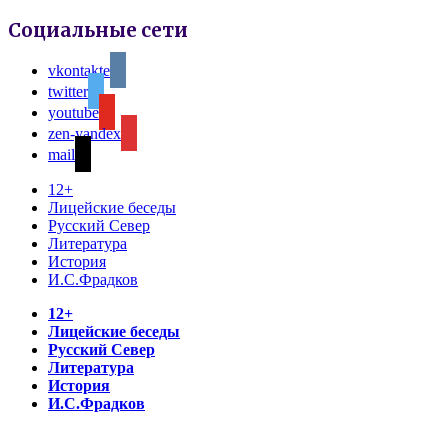
Социальные сети
vkontakte
twitter
youtube
zen-yandex
mail
12+
Лицейские беседы
Русский Север
Литература
История
И.С.Фрадков
12+
Лицейские беседы
Русский Север
Литература
История
И.С.Фрадков