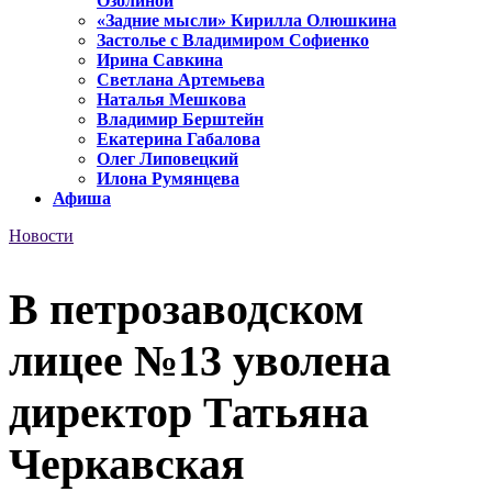
Озолиной
«Задние мысли» Кирилла Олюшкина
Застолье с Владимиром Софиенко
Ирина Савкина
Светлана Артемьева
Наталья Мешкова
Владимир Берштейн
Екатерина Габалова
Олег Липовецкий
Илона Румянцева
Афиша
Новости
В петрозаводском
лицее №13 уволена
директор Татьяна
Черкавская