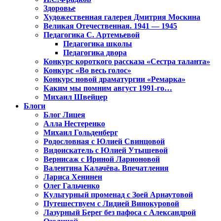
Здоровье
Художественная галерея Дмитрия Москина
Великая Отечественная. 1941 — 1945
Педагогика С. Артемьевой
Педагогика школы
Педагогика двора
Конкурс короткого рассказа «Сестра таланта»
Конкурс «Во весь голос»
Конкурс новой драматургии «Ремарка»
Каким мы помним август 1991-го…
Михаил Швейцер
Блоги
Блог Лицея
Алла Нестеренко
Михаил Гольденберг
Родословная с Юлией Свинцовой
Видоискатель с Юлией Утышевой
Вернисаж с Ириной Ларионовой
Валентина Калачёва. Впечатления
Лариса Хенинен
Олег Гальченко
Культурный променад с Зоей Арнаутовой
Путешествуем с Лидией Винокуровой
Лазурный Берег без пафоса с Александрой