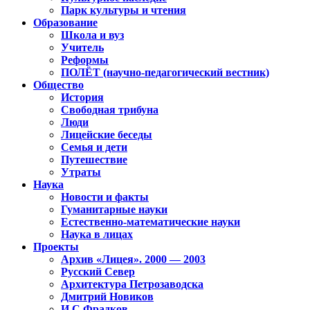
Парк культуры и чтения
Образование
Школа и вуз
Учитель
Реформы
ПОЛЁТ (научно-педагогический вестник)
Общество
История
Свободная трибуна
Люди
Лицейские беседы
Семья и дети
Путешествие
Утраты
Наука
Новости и факты
Гуманитарные науки
Естественно-математические науки
Наука в лицах
Проекты
Архив «Лицея». 2000 — 2003
Русский Север
Архитектура Петрозаводска
Дмитрий Новиков
И.С.Фрадков