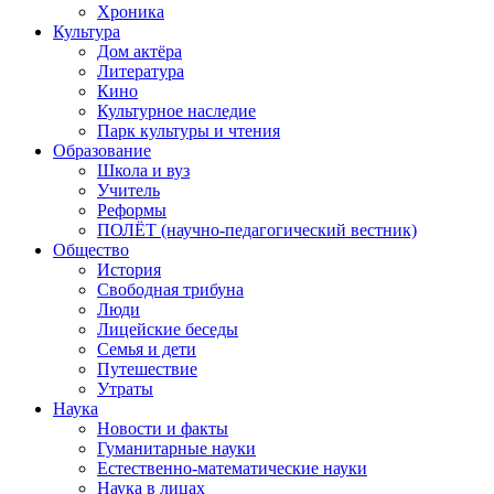
Хроника
Культура
Дом актёра
Литература
Кино
Культурное наследие
Парк культуры и чтения
Образование
Школа и вуз
Учитель
Реформы
ПОЛЁТ (научно-педагогический вестник)
Общество
История
Свободная трибуна
Люди
Лицейские беседы
Семья и дети
Путешествие
Утраты
Наука
Новости и факты
Гуманитарные науки
Естественно-математические науки
Наука в лицах