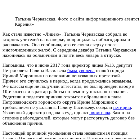
Татьяна Черкавская. Фото с сайта информационного агентс
Карелия»
Как стало известно «Лицею», Татьяна Черкавская собрала во
вторник учителей на планерке, попрощалась, поблагодарила и
расплакалась. Она сообщила, что ее сняли сверху после
многочисленных жалоб. С середины декабря Татьяна Черкавская
находилась на больничном и почти весь январь в отпуске.
Напомним, что в июне 2017 года директор лицея №13, депутат
Петросовета Галина Васильева
была уволена
главой города
Ириной Мирошник на основании неназванных претензий.
Причем это случилось в период, когда продолжались экзамены,
9-е классы еще не получили аттестаты, не был проведен набор в
10-е классы и в разгар работы по ремонту школьного здания.
Родители и педагоги приняли открытое обращение к главе
Петрозаводского городского округа Ирине Мирошник с
требованием не увольнять Галину Васильеву, создали
петицию
.
Уволенный директор подала в суд, однако
проиграла
. Закон на
стороне работодателей, которые могут расторгнуть договор без
объяснения причин.
Настоящей причиной увольнения стала независимая позиция
Галины Васильевой, которая как депутат Петросовета неизменно