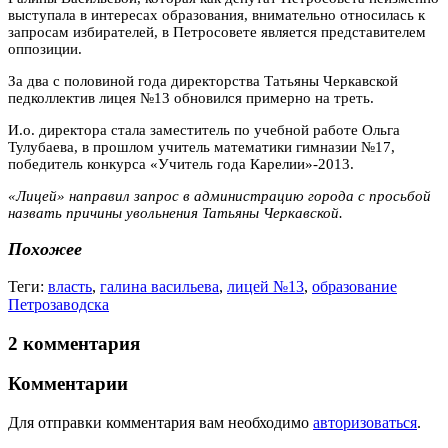
выступала в интересах образования, внимательно относилась к
запросам избирателей, в Петросовете является представителем
оппозиции.
За два с половиной года директорства Татьяны Черкавской
педколлектив лицея №13 обновился примерно на треть.
И.о. директора стала заместитель по учебной работе Ольга
Тулубаева, в прошлом учитель математики гимназии №17,
победитель конкурса «Учитель года Карелии»-2013.
«Лицей» направил запрос в администрацию города с просьбой
назвать причины увольнения Татьяны Черкавской.
Похожее
Теги:
власть
,
галина васильева
,
лицей №13
,
образование
Петрозаводска
2 комментария
Комментарии
Для отправки комментария вам необходимо
авторизоваться
.