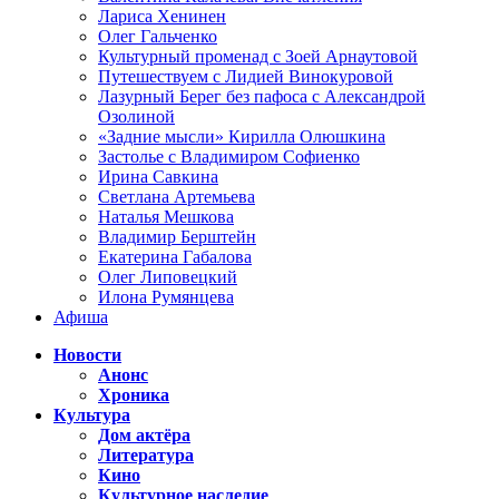
Лариса Хенинен
Олег Гальченко
Культурный променад с Зоей Арнаутовой
Путешествуем с Лидией Винокуровой
Лазурный Берег без пафоса с Александрой
Озолиной
«Задние мысли» Кирилла Олюшкина
Застолье с Владимиром Софиенко
Ирина Савкина
Светлана Артемьева
Наталья Мешкова
Владимир Берштейн
Екатерина Габалова
Олег Липовецкий
Илона Румянцева
Афиша
Новости
Анонс
Хроника
Культура
Дом актёра
Литература
Кино
Культурное наследие