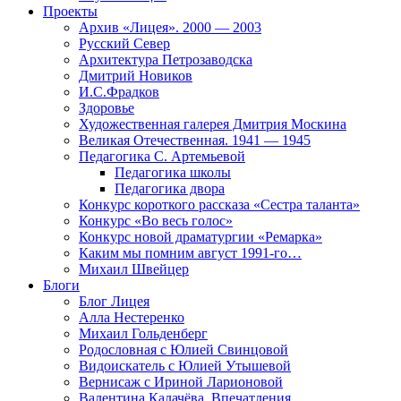
Проекты
Архив «Лицея». 2000 — 2003
Русский Север
Архитектура Петрозаводска
Дмитрий Новиков
И.С.Фрадков
Здоровье
Художественная галерея Дмитрия Москина
Великая Отечественная. 1941 — 1945
Педагогика С. Артемьевой
Педагогика школы
Педагогика двора
Конкурс короткого рассказа «Сестра таланта»
Конкурс «Во весь голос»
Конкурс новой драматургии «Ремарка»
Каким мы помним август 1991-го…
Михаил Швейцер
Блоги
Блог Лицея
Алла Нестеренко
Михаил Гольденберг
Родословная с Юлией Свинцовой
Видоискатель с Юлией Утышевой
Вернисаж с Ириной Ларионовой
Валентина Калачёва. Впечатления