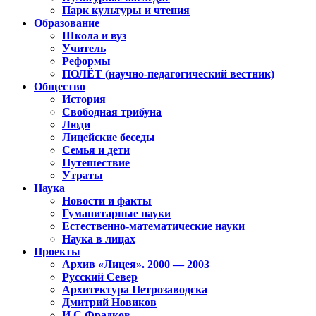
Парк культуры и чтения
Образование
Школа и вуз
Учитель
Реформы
ПОЛЁТ (научно-педагогический вестник)
Общество
История
Свободная трибуна
Люди
Лицейские беседы
Семья и дети
Путешествие
Утраты
Наука
Новости и факты
Гуманитарные науки
Естественно-математические науки
Наука в лицах
Проекты
Архив «Лицея». 2000 — 2003
Русский Север
Архитектура Петрозаводска
Дмитрий Новиков
И.С.Фрадков