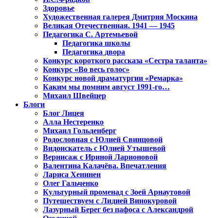
Здоровье
Художественная галерея Дмитрия Москина
Великая Отечественная. 1941 — 1945
Педагогика С. Артемьевой
Педагогика школы
Педагогика двора
Конкурс короткого рассказа «Сестра таланта»
Конкурс «Во весь голос»
Конкурс новой драматургии «Ремарка»
Каким мы помним август 1991-го…
Михаил Швейцер
Блоги
Блог Лицея
Алла Нестеренко
Михаил Гольденберг
Родословная с Юлией Свинцовой
Видоискатель с Юлией Утышевой
Вернисаж с Ириной Ларионовой
Валентина Калачёва. Впечатления
Лариса Хенинен
Олег Гальченко
Культурный променад с Зоей Арнаутовой
Путешествуем с Лидией Винокуровой
Лазурный Берег без пафоса с Александрой