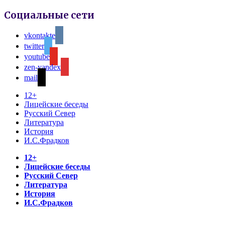
Социальные сети
vkontakte
twitter
youtube
zen-yandex
mail
12+
Лицейские беседы
Русский Север
Литература
История
И.С.Фрадков
12+
Лицейские беседы
Русский Север
Литература
История
И.С.Фрадков