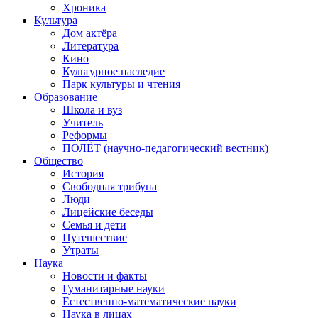
Хроника
Культура
Дом актёра
Литература
Кино
Культурное наследие
Парк культуры и чтения
Образование
Школа и вуз
Учитель
Реформы
ПОЛЁТ (научно-педагогический вестник)
Общество
История
Свободная трибуна
Люди
Лицейские беседы
Семья и дети
Путешествие
Утраты
Наука
Новости и факты
Гуманитарные науки
Естественно-математические науки
Наука в лицах