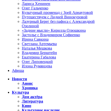
Лариса Хенинен
Олег Гальченко
Культурный променад с Зоей Арнаутовой
Путешествуем с Лидией Винокуровой
Лазурный Берег без пафоса с Александрой
Озолиной
«Задние мысли» Кирилла Олюшкина
Застолье с Владимиром Софиенко
Ирина Савкина
Светлана Артемьева
Наталья Мешкова
Владимир Берштейн
Екатерина Габалова
Олег Липовецкий
Илона Румянцева
Афиша
Новости
Анонс
Хроника
Культура
Дом актёра
Литература
Кино
Культурное наследие