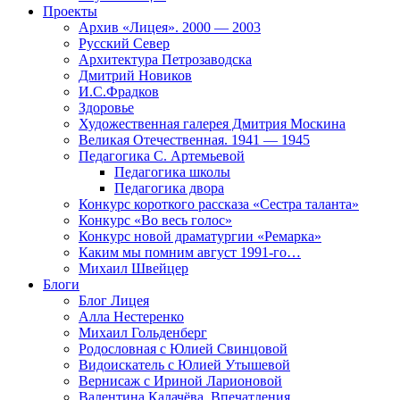
Проекты
Архив «Лицея». 2000 — 2003
Русский Север
Архитектура Петрозаводска
Дмитрий Новиков
И.С.Фрадков
Здоровье
Художественная галерея Дмитрия Москина
Великая Отечественная. 1941 — 1945
Педагогика С. Артемьевой
Педагогика школы
Педагогика двора
Конкурс короткого рассказа «Сестра таланта»
Конкурс «Во весь голос»
Конкурс новой драматургии «Ремарка»
Каким мы помним август 1991-го…
Михаил Швейцер
Блоги
Блог Лицея
Алла Нестеренко
Михаил Гольденберг
Родословная с Юлией Свинцовой
Видоискатель с Юлией Утышевой
Вернисаж с Ириной Ларионовой
Валентина Калачёва. Впечатления