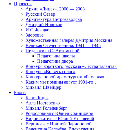
Проекты
Архив «Лицея». 2000 — 2003
Русский Север
Архитектура Петрозаводска
Дмитрий Новиков
И.С.Фрадков
Здоровье
Художественная галерея Дмитрия Москина
Великая Отечественная. 1941 — 1945
Педагогика С. Артемьевой
Педагогика школы
Педагогика двора
Конкурс короткого рассказа «Сестра таланта»
Конкурс «Во весь голос»
Конкурс новой драматургии «Ремарка»
Каким мы помним август 1991-го…
Михаил Швейцер
Блоги
Блог Лицея
Алла Нестеренко
Михаил Гольденберг
Родословная с Юлией Свинцовой
Видоискатель с Юлией Утышевой
Вернисаж с Ириной Ларионовой
Валентина Калачёва. Впечатления