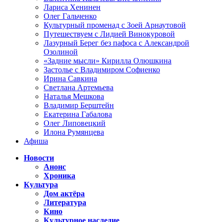
Лариса Хенинен
Олег Гальченко
Культурный променад с Зоей Арнаутовой
Путешествуем с Лидией Винокуровой
Лазурный Берег без пафоса с Александрой
Озолиной
«Задние мысли» Кирилла Олюшкина
Застолье с Владимиром Софиенко
Ирина Савкина
Светлана Артемьева
Наталья Мешкова
Владимир Берштейн
Екатерина Габалова
Олег Липовецкий
Илона Румянцева
Афиша
Новости
Анонс
Хроника
Культура
Дом актёра
Литература
Кино
Культурное наследие