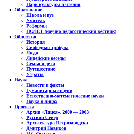
Парк культуры и чтения
Образование
Школа и вуз
Учитель
Реформы
ПОЛЁТ (научно-педагогический вестник)
Общество
История
Свободная трибуна
Люди
Лицейские беседы
Семья и дети
Путешествие
Утраты
Наука
Новости и факты
Гуманитарные науки
Естественно-математические науки
Наука в лицах
Проекты
Архив «Лицея». 2000 — 2003
Русский Север
Архитектура Петрозаводска
Дмитрий Новиков
И.С.Фрадков