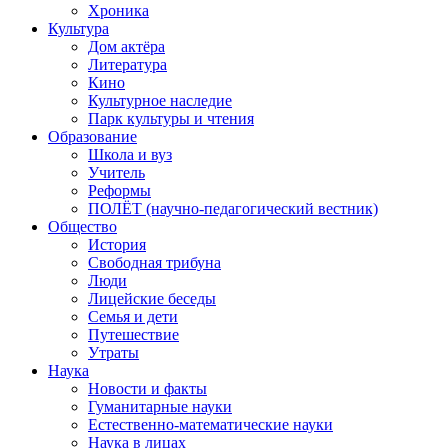
Хроника
Культура
Дом актёра
Литература
Кино
Культурное наследие
Парк культуры и чтения
Образование
Школа и вуз
Учитель
Реформы
ПОЛЁТ (научно-педагогический вестник)
Общество
История
Свободная трибуна
Люди
Лицейские беседы
Семья и дети
Путешествие
Утраты
Наука
Новости и факты
Гуманитарные науки
Естественно-математические науки
Наука в лицах