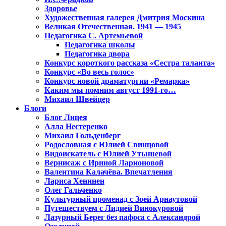
Здоровье
Художественная галерея Дмитрия Москина
Великая Отечественная. 1941 — 1945
Педагогика С. Артемьевой
Педагогика школы
Педагогика двора
Конкурс короткого рассказа «Сестра таланта»
Конкурс «Во весь голос»
Конкурс новой драматургии «Ремарка»
Каким мы помним август 1991-го…
Михаил Швейцер
Блоги
Блог Лицея
Алла Нестеренко
Михаил Гольденберг
Родословная с Юлией Свинцовой
Видоискатель с Юлией Утышевой
Вернисаж с Ириной Ларионовой
Валентина Калачёва. Впечатления
Лариса Хенинен
Олег Гальченко
Культурный променад с Зоей Арнаутовой
Путешествуем с Лидией Винокуровой
Лазурный Берег без пафоса с Александрой