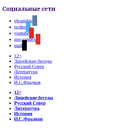
Социальные сети
vkontakte
twitter
youtube
zen-yandex
mail
12+
Лицейские беседы
Русский Север
Литература
История
И.С.Фрадков
12+
Лицейские беседы
Русский Север
Литература
История
И.С.Фрадков