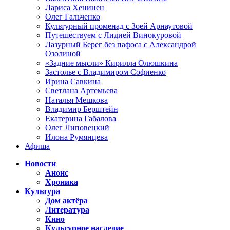
Лариса Хенинен
Олег Гальченко
Культурный променад с Зоей Арнаутовой
Путешествуем с Лидией Винокуровой
Лазурный Берег без пафоса с Александрой
Озолиной
«Задние мысли» Кирилла Олюшкина
Застолье с Владимиром Софиенко
Ирина Савкина
Светлана Артемьева
Наталья Мешкова
Владимир Берштейн
Екатерина Габалова
Олег Липовецкий
Илона Румянцева
Афиша
Новости
Анонс
Хроника
Культура
Дом актёра
Литература
Кино
Культурное наследие