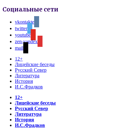
Социальные сети
vkontakte
twitter
youtube
zen-yandex
mail
12+
Лицейские беседы
Русский Север
Литература
История
И.С.Фрадков
12+
Лицейские беседы
Русский Север
Литература
История
И.С.Фрадков