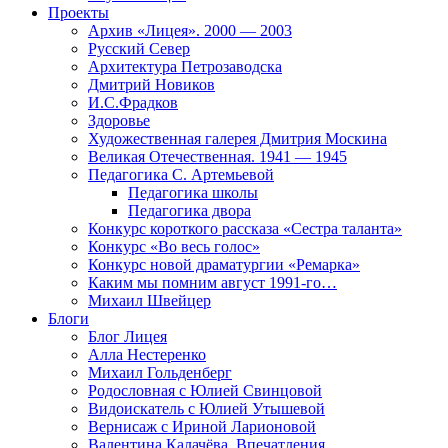
Проекты
Архив «Лицея». 2000 — 2003
Русский Север
Архитектура Петрозаводска
Дмитрий Новиков
И.С.Фрадков
Здоровье
Художественная галерея Дмитрия Москина
Великая Отечественная. 1941 — 1945
Педагогика С. Артемьевой
Педагогика школы
Педагогика двора
Конкурс короткого рассказа «Сестра таланта»
Конкурс «Во весь голос»
Конкурс новой драматургии «Ремарка»
Каким мы помним август 1991-го…
Михаил Швейцер
Блоги
Блог Лицея
Алла Нестеренко
Михаил Гольденберг
Родословная с Юлией Свинцовой
Видоискатель с Юлией Утышевой
Вернисаж с Ириной Ларионовой
Валентина Калачёва. Впечатления