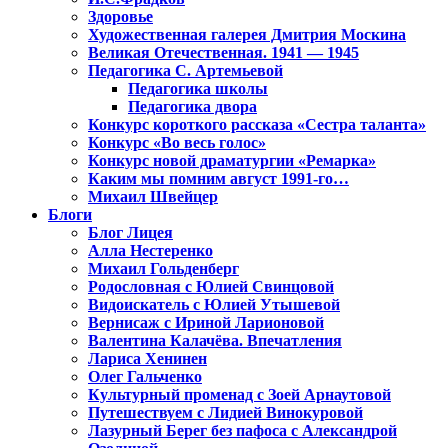
Здоровье
Художественная галерея Дмитрия Москина
Великая Отечественная. 1941 — 1945
Педагогика С. Артемьевой
Педагогика школы
Педагогика двора
Конкурс короткого рассказа «Сестра таланта»
Конкурс «Во весь голос»
Конкурс новой драматургии «Ремарка»
Каким мы помним август 1991-го…
Михаил Швейцер
Блоги
Блог Лицея
Алла Нестеренко
Михаил Гольденберг
Родословная с Юлией Свинцовой
Видоискатель с Юлией Утышевой
Вернисаж с Ириной Ларионовой
Валентина Калачёва. Впечатления
Лариса Хенинен
Олег Гальченко
Культурный променад с Зоей Арнаутовой
Путешествуем с Лидией Винокуровой
Лазурный Берег без пафоса с Александрой