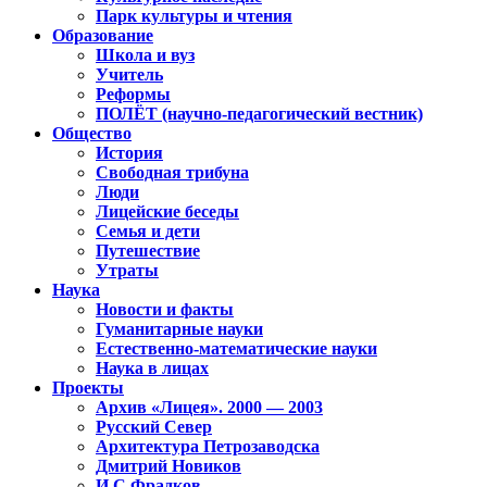
Парк культуры и чтения
Образование
Школа и вуз
Учитель
Реформы
ПОЛЁТ (научно-педагогический вестник)
Общество
История
Свободная трибуна
Люди
Лицейские беседы
Семья и дети
Путешествие
Утраты
Наука
Новости и факты
Гуманитарные науки
Естественно-математические науки
Наука в лицах
Проекты
Архив «Лицея». 2000 — 2003
Русский Север
Архитектура Петрозаводска
Дмитрий Новиков
И.С.Фрадков