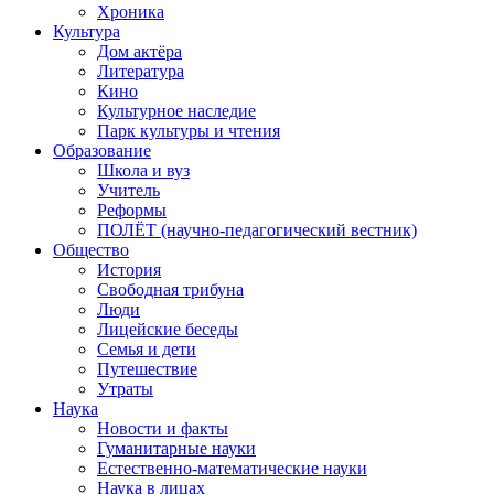
Хроника
Культура
Дом актёра
Литература
Кино
Культурное наследие
Парк культуры и чтения
Образование
Школа и вуз
Учитель
Реформы
ПОЛЁТ (научно-педагогический вестник)
Общество
История
Свободная трибуна
Люди
Лицейские беседы
Семья и дети
Путешествие
Утраты
Наука
Новости и факты
Гуманитарные науки
Естественно-математические науки
Наука в лицах