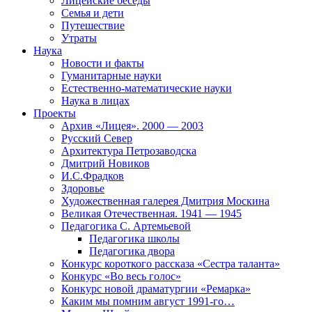
Лицейские беседы
Семья и дети
Путешествие
Утраты
Наука
Новости и факты
Гуманитарные науки
Естественно-математические науки
Наука в лицах
Проекты
Архив «Лицея». 2000 — 2003
Русский Север
Архитектура Петрозаводска
Дмитрий Новиков
И.С.Фрадков
Здоровье
Художественная галерея Дмитрия Москина
Великая Отечественная. 1941 — 1945
Педагогика С. Артемьевой
Педагогика школы
Педагогика двора
Конкурс короткого рассказа «Сестра таланта»
Конкурс «Во весь голос»
Конкурс новой драматургии «Ремарка»
Каким мы помним август 1991-го…