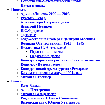
Естественно-математические науки
Наука в лицах
Проекты
Архив «Лицея». 2000 — 2003
Русский Север
Архитектура Петрозаводска
Дмитрий Новиков
И.С.Фрадков
Здоровье
Художественная галерея Дмитрия Москина
Великая Отечественная. 1941 — 1945
Педагогика С. Артемьевой
Педагогика школы
Педагогика двора
Конкурс короткого рассказа «Сестра таланта»
Конкурс «Во весь голос»
Конкурс новой драматургии «Ремарка»
Каким мы помним август 1991-го…
Михаил Швейцер
Блоги
Блог Лицея
Алла Нестеренко
Михаил Гольденберг
Родословная с Юлией Свинцовой
Видоискатель с Юлией Утышевой