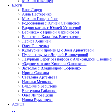
Михаил Швейцер
Блоги
Блог Лицея
Алла Нестеренко
Михаил Гольденберг
Родословная с Юлией Свинцовой
Видоискатель с Юлией Утышевой
Вернисаж с Ириной Ларионовой
Валентина Калачёва. Впечатления
Лариса Хенинен
Олег Гальченко
Культурный променад с Зоей Арнаутовой
Путешествуем с Лидией Винокуровой
Лазурный Берег без пафоса с Александрой Озолино
«Задние мысли» Кирилла Олюшкина
Застолье с Владимиром Софиенко
Ирина Савкина
Светлана Артемьева
Наталья Мешкова
Владимир Берштейн
Екатерина Габалова
Олег Липовецкий
Илона Румянцева
Афиша