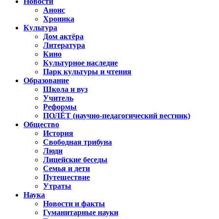
Новости
Анонс
Хроника
Культура
Дом актёра
Литература
Кино
Культурное наследие
Парк культуры и чтения
Образование
Школа и вуз
Учитель
Реформы
ПОЛЁТ (научно-педагогический вестник)
Общество
История
Свободная трибуна
Люди
Лицейские беседы
Семья и дети
Путешествие
Утраты
Наука
Новости и факты
Гуманитарные науки