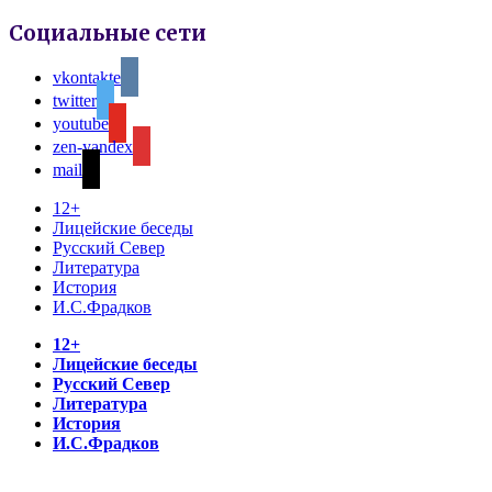
Социальные сети
vkontakte
twitter
youtube
zen-yandex
mail
12+
Лицейские беседы
Русский Север
Литература
История
И.С.Фрадков
12+
Лицейские беседы
Русский Север
Литература
История
И.С.Фрадков