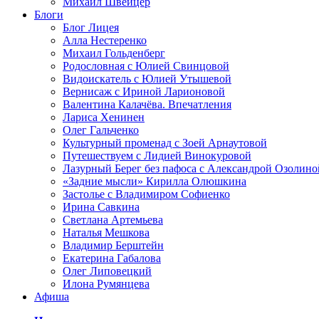
Михаил Швейцер
Блоги
Блог Лицея
Алла Нестеренко
Михаил Гольденберг
Родословная с Юлией Свинцовой
Видоискатель с Юлией Утышевой
Вернисаж с Ириной Ларионовой
Валентина Калачёва. Впечатления
Лариса Хенинен
Олег Гальченко
Культурный променад с Зоей Арнаутовой
Путешествуем с Лидией Винокуровой
Лазурный Берег без пафоса с Александрой Озолино
«Задние мысли» Кирилла Олюшкина
Застолье с Владимиром Софиенко
Ирина Савкина
Светлана Артемьева
Наталья Мешкова
Владимир Берштейн
Екатерина Габалова
Олег Липовецкий
Илона Румянцева
Афиша