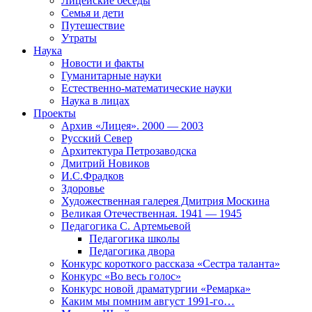
Лицейские беседы
Семья и дети
Путешествие
Утраты
Наука
Новости и факты
Гуманитарные науки
Естественно-математические науки
Наука в лицах
Проекты
Архив «Лицея». 2000 — 2003
Русский Север
Архитектура Петрозаводска
Дмитрий Новиков
И.С.Фрадков
Здоровье
Художественная галерея Дмитрия Москина
Великая Отечественная. 1941 — 1945
Педагогика С. Артемьевой
Педагогика школы
Педагогика двора
Конкурс короткого рассказа «Сестра таланта»
Конкурс «Во весь голос»
Конкурс новой драматургии «Ремарка»
Каким мы помним август 1991-го…