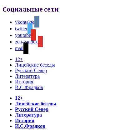
Социальные сети
vkontakte
twitter
youtube
zen-yandex
mail
12+
Лицейские беседы
Русский Север
Литература
История
И.С.Фрадков
12+
Лицейские беседы
Русский Север
Литература
История
И.С.Фрадков