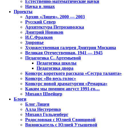
Естественно-математические науки
Наука в лицах
Проекты
Архив «Лицея». 2000 — 2003
Русский Север
Архитектура Петрозаводска
Дмитрий Новиков
И.С.Фрадков
Здоровье
Художественная галерея Дмитрия Москина
Великая Отечественная. 1941 — 1945
Педагогика С. Артемьевой
Педагогика школы
Педагогика двора
Конкурс короткого рассказа «Сестра таланта»
Конкурс «Во весь голос»
Конкурс новой драматургии «Ремарка»
Каким мы помним август 1991-го…
Михаил Швейцер
Блоги
Блог Лицея
Алла Нестеренко
Михаил Гольденберг
Родословная с Юлией Свинцовой
Видоискатель с Юлией Утышевой