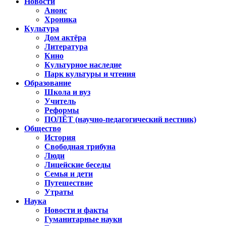
Новости
Анонс
Хроника
Культура
Дом актёра
Литература
Кино
Культурное наследие
Парк культуры и чтения
Образование
Школа и вуз
Учитель
Реформы
ПОЛЁТ (научно-педагогический вестник)
Общество
История
Свободная трибуна
Люди
Лицейские беседы
Семья и дети
Путешествие
Утраты
Наука
Новости и факты
Гуманитарные науки