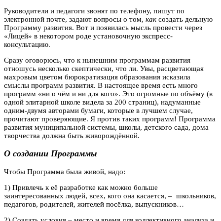
Руководители и педагоги звонят по телефону, пишут по
электронной почте, задают вопросы о том,
как
создать дельную
Программу развития. Вот и появилась мысль провести через
«Лицей» в некотором роде установочную экспресс-
консультацию.
Сразу оговорюсь, что к нынешним программам развития
отношусь несколько скептически, что ли. Увы, расцветающая
махровым цветом бюрократизация образования исказила
смыслы программ развития. В настоящее время есть много
программ «ни о чём и ни для кого». Это огромные по объёму (в
одной элитарной школе видела за 200 страниц), надуманные
одним-двумя авторами бумаги, которые в лучшем случае,
прочитают проверяющие. Я против таких программ! Программа
развития муниципальной системы, школы, детского сада, дома
творчества должна быть живорождённой.
О создании Программы
Чтобы Программа была живой, надо:
1) Привлечь к её разработке как можно больше
заинтересованных людей, всех, кого она касается, – школьников,
педагогов, родителей, жителей посёлка, выпускников…
2) Создать условия – место и время для коллективного анализа и