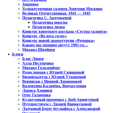
Здоровье
Художественная галерея Дмитрия Москина
Великая Отечественная. 1941 — 1945
Педагогика С. Артемьевой
Педагогика школы
Педагогика двора
Конкурс короткого рассказа «Сестра таланта»
Конкурс «Во весь голос»
Конкурс новой драматургии «Ремарка»
Каким мы помним август 1991-го…
Михаил Швейцер
Блоги
Блог Лицея
Алла Нестеренко
Михаил Гольденберг
Родословная с Юлией Свинцовой
Видоискатель с Юлией Утышевой
Вернисаж с Ириной Ларионовой
Валентина Калачёва. Впечатления
Лариса Хенинен
Олег Гальченко
Культурный променад с Зоей Арнаутовой
Путешествуем с Лидией Винокуровой
Лазурный Берег без пафоса с Александрой