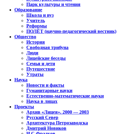
Парк культуры и чтения
Образование
Школа и вуз
Учитель
Реформы
ПОЛЁТ (научно-педагогический вестник)
Общество
История
Свободная трибуна
Люди
Лицейские беседы
Семья и дети
Путешествие
Утраты
Наука
Новости и факты
Гуманитарные науки
Естественно-математические науки
Наука в лицах
Проекты
Архив «Лицея». 2000 — 2003
Русский Север
Архитектура Петрозаводска
Дмитрий Новиков
И.С.Фрадков