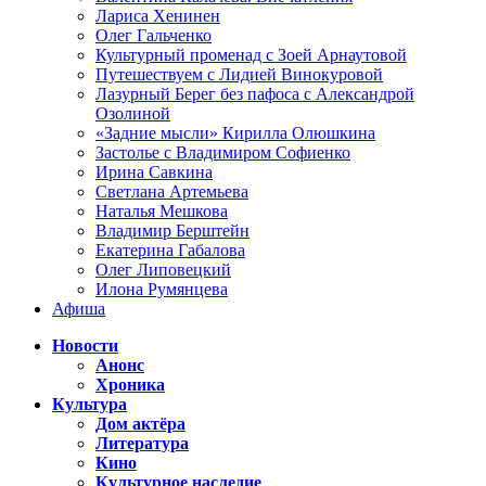
Лариса Хенинен
Олег Гальченко
Культурный променад с Зоей Арнаутовой
Путешествуем с Лидией Винокуровой
Лазурный Берег без пафоса с Александрой
Озолиной
«Задние мысли» Кирилла Олюшкина
Застолье с Владимиром Софиенко
Ирина Савкина
Светлана Артемьева
Наталья Мешкова
Владимир Берштейн
Екатерина Габалова
Олег Липовецкий
Илона Румянцева
Афиша
Новости
Анонс
Хроника
Культура
Дом актёра
Литература
Кино
Культурное наследие