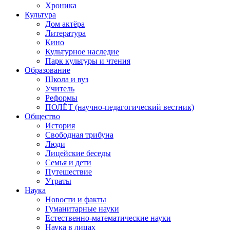
Хроника
Культура
Дом актёра
Литература
Кино
Культурное наследие
Парк культуры и чтения
Образование
Школа и вуз
Учитель
Реформы
ПОЛЁТ (научно-педагогический вестник)
Общество
История
Свободная трибуна
Люди
Лицейские беседы
Семья и дети
Путешествие
Утраты
Наука
Новости и факты
Гуманитарные науки
Естественно-математические науки
Наука в лицах