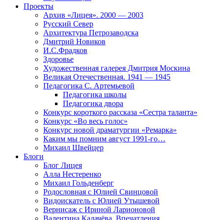
Проекты
Архив «Лицея». 2000 — 2003
Русский Север
Архитектура Петрозаводска
Дмитрий Новиков
И.С.Фрадков
Здоровье
Художественная галерея Дмитрия Москина
Великая Отечественная. 1941 — 1945
Педагогика С. Артемьевой
Педагогика школы
Педагогика двора
Конкурс короткого рассказа «Сестра таланта»
Конкурс «Во весь голос»
Конкурс новой драматургии «Ремарка»
Каким мы помним август 1991-го…
Михаил Швейцер
Блоги
Блог Лицея
Алла Нестеренко
Михаил Гольденберг
Родословная с Юлией Свинцовой
Видоискатель с Юлией Утышевой
Вернисаж с Ириной Ларионовой
Валентина Калачёва. Впечатления