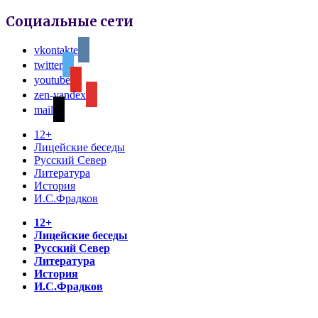
Социальные сети
vkontakte
twitter
youtube
zen-yandex
mail
12+
Лицейские беседы
Русский Север
Литература
История
И.С.Фрадков
12+
Лицейские беседы
Русский Север
Литература
История
И.С.Фрадков