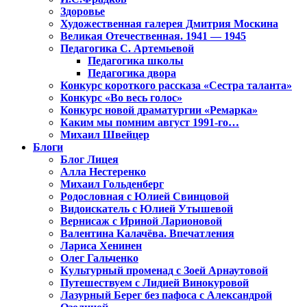
Здоровье
Художественная галерея Дмитрия Москина
Великая Отечественная. 1941 — 1945
Педагогика С. Артемьевой
Педагогика школы
Педагогика двора
Конкурс короткого рассказа «Сестра таланта»
Конкурс «Во весь голос»
Конкурс новой драматургии «Ремарка»
Каким мы помним август 1991-го…
Михаил Швейцер
Блоги
Блог Лицея
Алла Нестеренко
Михаил Гольденберг
Родословная с Юлией Свинцовой
Видоискатель с Юлией Утышевой
Вернисаж с Ириной Ларионовой
Валентина Калачёва. Впечатления
Лариса Хенинен
Олег Гальченко
Культурный променад с Зоей Арнаутовой
Путешествуем с Лидией Винокуровой
Лазурный Берег без пафоса с Александрой