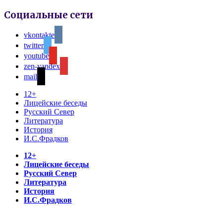
Социальные сети
vkontakte
twitter
youtube
zen-yandex
mail
12+
Лицейские беседы
Русский Север
Литература
История
И.С.Фрадков
12+
Лицейские беседы
Русский Север
Литература
История
И.С.Фрадков