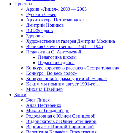
Проекты
Архив «Лицея». 2000 — 2003
Русский Север
Архитектура Петрозаводска
Дмитрий Новиков
И.С.Фрадков
Здоровье
Художественная галерея Дмитрия Москина
Великая Отечественная. 1941 — 1945
Педагогика С. Артемьевой
Педагогика школы
Педагогика двора
Конкурс короткого рассказа «Сестра таланта»
Конкурс «Во весь голос»
Конкурс новой драматургии «Ремарка»
Каким мы помним август 1991-го…
Михаил Швейцер
Блоги
Блог Лицея
Алла Нестеренко
Михаил Гольденберг
Родословная с Юлией Свинцовой
Видоискатель с Юлией Утышевой
Вернисаж с Ириной Ларионовой
Валентина Калачёва. Впечатления