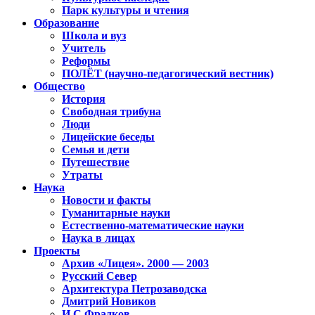
Парк культуры и чтения
Образование
Школа и вуз
Учитель
Реформы
ПОЛЁТ (научно-педагогический вестник)
Общество
История
Свободная трибуна
Люди
Лицейские беседы
Семья и дети
Путешествие
Утраты
Наука
Новости и факты
Гуманитарные науки
Естественно-математические науки
Наука в лицах
Проекты
Архив «Лицея». 2000 — 2003
Русский Север
Архитектура Петрозаводска
Дмитрий Новиков
И.С.Фрадков