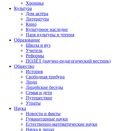
Хроника
Культура
Дом актёра
Литература
Кино
Культурное наследие
Парк культуры и чтения
Образование
Школа и вуз
Учитель
Реформы
ПОЛЁТ (научно-педагогический вестник)
Общество
История
Свободная трибуна
Люди
Лицейские беседы
Семья и дети
Путешествие
Утраты
Наука
Новости и факты
Гуманитарные науки
Естественно-математические науки
Наука в лицах