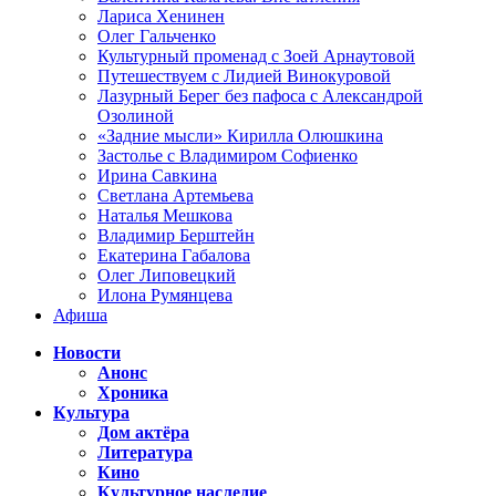
Лариса Хенинен
Олег Гальченко
Культурный променад с Зоей Арнаутовой
Путешествуем с Лидией Винокуровой
Лазурный Берег без пафоса с Александрой
Озолиной
«Задние мысли» Кирилла Олюшкина
Застолье с Владимиром Софиенко
Ирина Савкина
Светлана Артемьева
Наталья Мешкова
Владимир Берштейн
Екатерина Габалова
Олег Липовецкий
Илона Румянцева
Афиша
Новости
Анонс
Хроника
Культура
Дом актёра
Литература
Кино
Культурное наследие