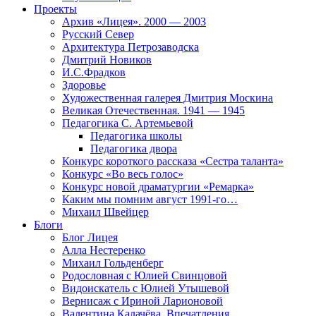
Проекты
Архив «Лицея». 2000 — 2003
Русский Север
Архитектура Петрозаводска
Дмитрий Новиков
И.С.Фрадков
Здоровье
Художественная галерея Дмитрия Москина
Великая Отечественная. 1941 — 1945
Педагогика С. Артемьевой
Педагогика школы
Педагогика двора
Конкурс короткого рассказа «Сестра таланта»
Конкурс «Во весь голос»
Конкурс новой драматургии «Ремарка»
Каким мы помним август 1991-го…
Михаил Швейцер
Блоги
Блог Лицея
Алла Нестеренко
Михаил Гольденберг
Родословная с Юлией Свинцовой
Видоискатель с Юлией Утышевой
Вернисаж с Ириной Ларионовой
Валентина Калачёва. Впечатления