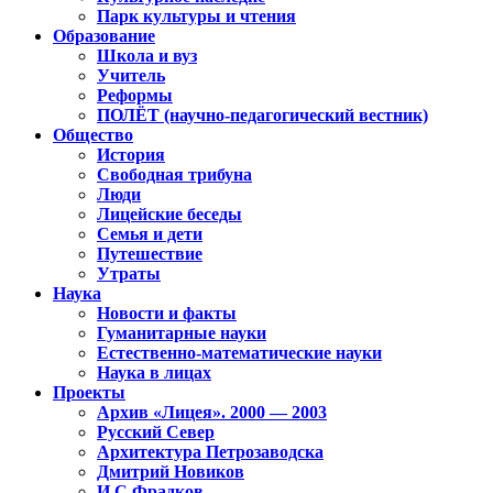
Парк культуры и чтения
Образование
Школа и вуз
Учитель
Реформы
ПОЛЁТ (научно-педагогический вестник)
Общество
История
Свободная трибуна
Люди
Лицейские беседы
Семья и дети
Путешествие
Утраты
Наука
Новости и факты
Гуманитарные науки
Естественно-математические науки
Наука в лицах
Проекты
Архив «Лицея». 2000 — 2003
Русский Север
Архитектура Петрозаводска
Дмитрий Новиков
И.С.Фрадков