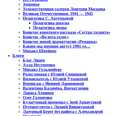
Здоровье
Художественная галерея Дмитрия Москина
Великая Отечественная. 1941 — 1945
Педагогика С. Артемьевой
Педагогика школы
Педагогика двора
Конкурс короткого рассказа «Сестра таланта»
Конкурс «Во весь голос»
Конкурс новой драматургии «Ремарка»
Каким мы помним август 1991-го…
Михаил Швейцер
Блоги
Блог Лицея
Алла Нестеренко
Михаил Гольденберг
Родословная с Юлией Свинцовой
Видоискатель с Юлией Утышевой
Вернисаж с Ириной Ларионовой
Валентина Калачёва. Впечатления
Лариса Хенинен
Олег Гальченко
Культурный променад с Зоей Арнаутовой
Путешествуем с Лидией Винокуровой
Лазурный Берег без пафоса с Александрой