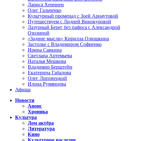
Лариса Хенинен
Олег Гальченко
Культурный променад с Зоей Арнаутовой
Путешествуем с Лидией Винокуровой
Лазурный Берег без пафоса с Александрой
Озолиной
«Задние мысли» Кирилла Олюшкина
Застолье с Владимиром Софиенко
Ирина Савкина
Светлана Артемьева
Наталья Мешкова
Владимир Берштейн
Екатерина Габалова
Олег Липовецкий
Илона Румянцева
Афиша
Новости
Анонс
Хроника
Культура
Дом актёра
Литература
Кино
Культурное наследие