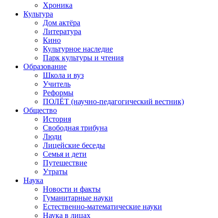
Хроника
Культура
Дом актёра
Литература
Кино
Культурное наследие
Парк культуры и чтения
Образование
Школа и вуз
Учитель
Реформы
ПОЛЁТ (научно-педагогический вестник)
Общество
История
Свободная трибуна
Люди
Лицейские беседы
Семья и дети
Путешествие
Утраты
Наука
Новости и факты
Гуманитарные науки
Естественно-математические науки
Наука в лицах