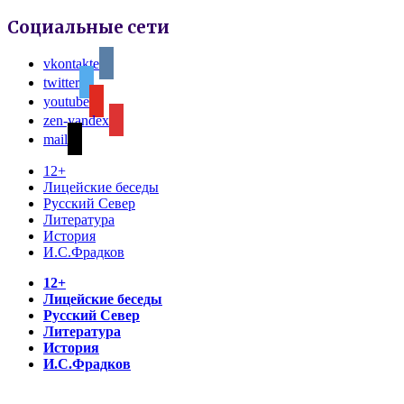
Социальные сети
vkontakte
twitter
youtube
zen-yandex
mail
12+
Лицейские беседы
Русский Север
Литература
История
И.С.Фрадков
12+
Лицейские беседы
Русский Север
Литература
История
И.С.Фрадков