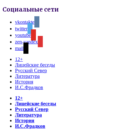
Социальные сети
vkontakte
twitter
youtube
zen-yandex
mail
12+
Лицейские беседы
Русский Север
Литература
История
И.С.Фрадков
12+
Лицейские беседы
Русский Север
Литература
История
И.С.Фрадков