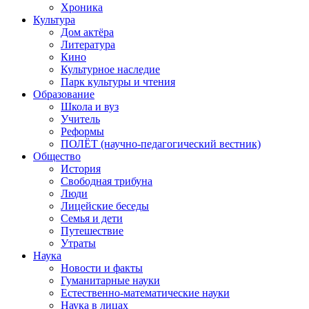
Хроника
Культура
Дом актёра
Литература
Кино
Культурное наследие
Парк культуры и чтения
Образование
Школа и вуз
Учитель
Реформы
ПОЛЁТ (научно-педагогический вестник)
Общество
История
Свободная трибуна
Люди
Лицейские беседы
Семья и дети
Путешествие
Утраты
Наука
Новости и факты
Гуманитарные науки
Естественно-математические науки
Наука в лицах