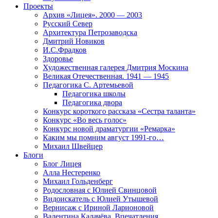
Проекты
Архив «Лицея». 2000 — 2003
Русский Север
Архитектура Петрозаводска
Дмитрий Новиков
И.С.Фрадков
Здоровье
Художественная галерея Дмитрия Москина
Великая Отечественная. 1941 — 1945
Педагогика С. Артемьевой
Педагогика школы
Педагогика двора
Конкурс короткого рассказа «Сестра таланта»
Конкурс «Во весь голос»
Конкурс новой драматургии «Ремарка»
Каким мы помним август 1991-го…
Михаил Швейцер
Блоги
Блог Лицея
Алла Нестеренко
Михаил Гольденберг
Родословная с Юлией Свинцовой
Видоискатель с Юлией Утышевой
Вернисаж с Ириной Ларионовой
Валентина Калачёва. Впечатления