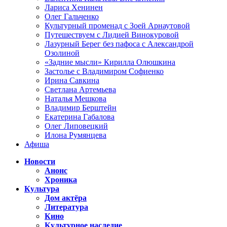
Лариса Хенинен
Олег Гальченко
Культурный променад с Зоей Арнаутовой
Путешествуем с Лидией Винокуровой
Лазурный Берег без пафоса с Александрой
Озолиной
«Задние мысли» Кирилла Олюшкина
Застолье с Владимиром Софиенко
Ирина Савкина
Светлана Артемьева
Наталья Мешкова
Владимир Берштейн
Екатерина Габалова
Олег Липовецкий
Илона Румянцева
Афиша
Новости
Анонс
Хроника
Культура
Дом актёра
Литература
Кино
Культурное наследие