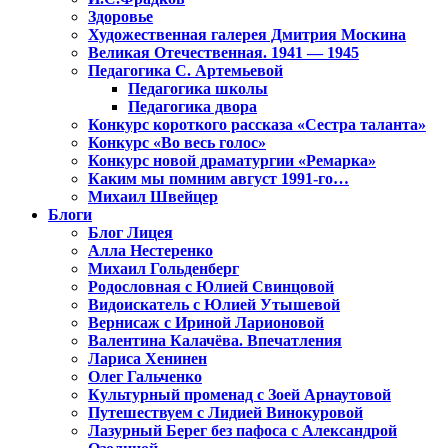
Здоровье
Художественная галерея Дмитрия Москина
Великая Отечественная. 1941 — 1945
Педагогика С. Артемьевой
Педагогика школы
Педагогика двора
Конкурс короткого рассказа «Сестра таланта»
Конкурс «Во весь голос»
Конкурс новой драматургии «Ремарка»
Каким мы помним август 1991-го…
Михаил Швейцер
Блоги
Блог Лицея
Алла Нестеренко
Михаил Гольденберг
Родословная с Юлией Свинцовой
Видоискатель с Юлией Утышевой
Вернисаж с Ириной Ларионовой
Валентина Калачёва. Впечатления
Лариса Хенинен
Олег Гальченко
Культурный променад с Зоей Арнаутовой
Путешествуем с Лидией Винокуровой
Лазурный Берег без пафоса с Александрой