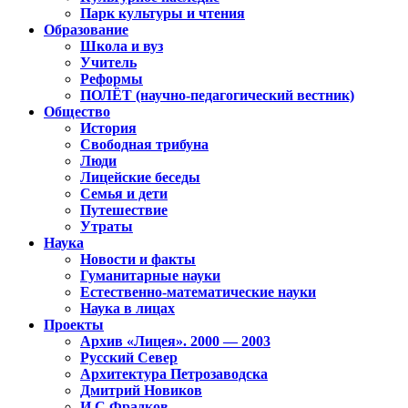
Парк культуры и чтения
Образование
Школа и вуз
Учитель
Реформы
ПОЛЁТ (научно-педагогический вестник)
Общество
История
Свободная трибуна
Люди
Лицейские беседы
Семья и дети
Путешествие
Утраты
Наука
Новости и факты
Гуманитарные науки
Естественно-математические науки
Наука в лицах
Проекты
Архив «Лицея». 2000 — 2003
Русский Север
Архитектура Петрозаводска
Дмитрий Новиков
И.С.Фрадков