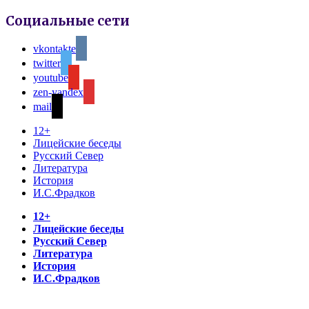
Социальные сети
vkontakte
twitter
youtube
zen-yandex
mail
12+
Лицейские беседы
Русский Север
Литература
История
И.С.Фрадков
12+
Лицейские беседы
Русский Север
Литература
История
И.С.Фрадков