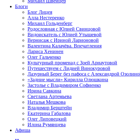
Михаил Швейцер
Блоги
Блог Лицея
Алла Нестеренко
Михаил Гольденберг
Родословная с Юлией Свинцовой
Видоискатель с Юлией Утышевой
Вернисаж с Ириной Ларионовой
Валентина Калачёва. Впечатления
Лариса Хенинен
Олег Гальченко
Культурный променад с Зоей Арнаутовой
Путешествуем с Лидией Винокуровой
Лазурный Берег без пафоса с Александрой Озолино
«Задние мысли» Кирилла Олюшкина
Застолье с Владимиром Софиенко
Ирина Савкина
Светлана Артемьева
Наталья Мешкова
Владимир Берштейн
Екатерина Габалова
Олег Липовецкий
Илона Румянцева
Афиша