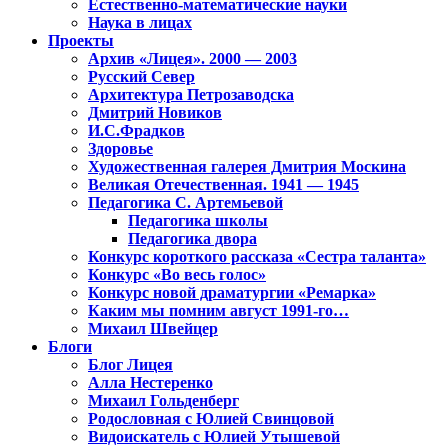
Естественно-математические науки
Наука в лицах
Проекты
Архив «Лицея». 2000 — 2003
Русский Север
Архитектура Петрозаводска
Дмитрий Новиков
И.С.Фрадков
Здоровье
Художественная галерея Дмитрия Москина
Великая Отечественная. 1941 — 1945
Педагогика С. Артемьевой
Педагогика школы
Педагогика двора
Конкурс короткого рассказа «Сестра таланта»
Конкурс «Во весь голос»
Конкурс новой драматургии «Ремарка»
Каким мы помним август 1991-го…
Михаил Швейцер
Блоги
Блог Лицея
Алла Нестеренко
Михаил Гольденберг
Родословная с Юлией Свинцовой
Видоискатель с Юлией Утышевой