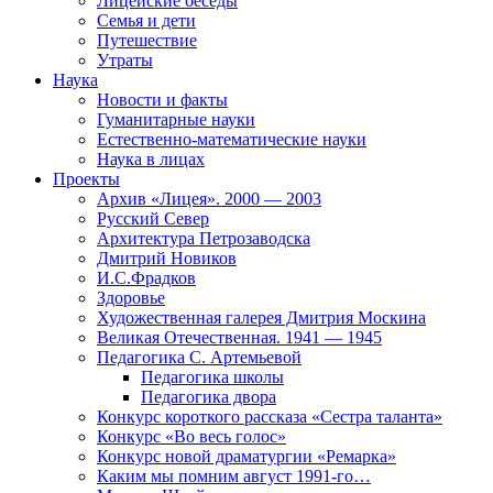
Лицейские беседы
Семья и дети
Путешествие
Утраты
Наука
Новости и факты
Гуманитарные науки
Естественно-математические науки
Наука в лицах
Проекты
Архив «Лицея». 2000 — 2003
Русский Север
Архитектура Петрозаводска
Дмитрий Новиков
И.С.Фрадков
Здоровье
Художественная галерея Дмитрия Москина
Великая Отечественная. 1941 — 1945
Педагогика С. Артемьевой
Педагогика школы
Педагогика двора
Конкурс короткого рассказа «Сестра таланта»
Конкурс «Во весь голос»
Конкурс новой драматургии «Ремарка»
Каким мы помним август 1991-го…