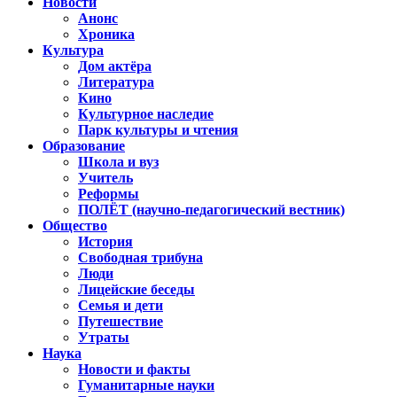
Новости
Анонс
Хроника
Культура
Дом актёра
Литература
Кино
Культурное наследие
Парк культуры и чтения
Образование
Школа и вуз
Учитель
Реформы
ПОЛЁТ (научно-педагогический вестник)
Общество
История
Свободная трибуна
Люди
Лицейские беседы
Семья и дети
Путешествие
Утраты
Наука
Новости и факты
Гуманитарные науки