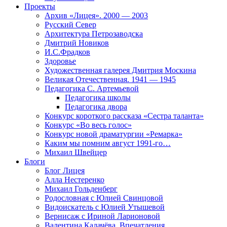
Проекты
Архив «Лицея». 2000 — 2003
Русский Север
Архитектура Петрозаводска
Дмитрий Новиков
И.С.Фрадков
Здоровье
Художественная галерея Дмитрия Москина
Великая Отечественная. 1941 — 1945
Педагогика С. Артемьевой
Педагогика школы
Педагогика двора
Конкурс короткого рассказа «Сестра таланта»
Конкурс «Во весь голос»
Конкурс новой драматургии «Ремарка»
Каким мы помним август 1991-го…
Михаил Швейцер
Блоги
Блог Лицея
Алла Нестеренко
Михаил Гольденберг
Родословная с Юлией Свинцовой
Видоискатель с Юлией Утышевой
Вернисаж с Ириной Ларионовой
Валентина Калачёва. Впечатления