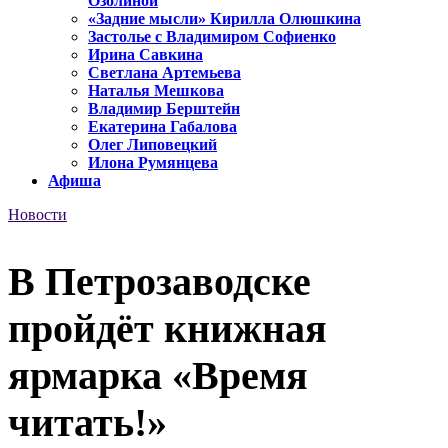
Озолиной
«Задние мысли» Кирилла Олюшкина
Застолье с Владимиром Софиенко
Ирина Савкина
Светлана Артемьева
Наталья Мешкова
Владимир Берштейн
Екатерина Габалова
Олег Липовецкий
Илона Румянцева
Афиша
Новости
В Петрозаводске
пройдёт книжная
ярмарка «Время
читать!»