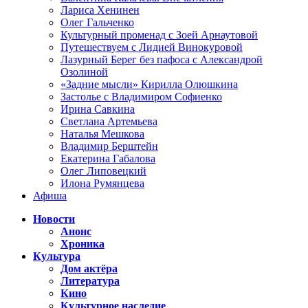
Лариса Хенинен
Олег Гальченко
Культурный променад с Зоей Арнаутовой
Путешествуем с Лидией Винокуровой
Лазурный Берег без пафоса с Александрой
Озолиной
«Задние мысли» Кирилла Олюшкина
Застолье с Владимиром Софиенко
Ирина Савкина
Светлана Артемьева
Наталья Мешкова
Владимир Берштейн
Екатерина Габалова
Олег Липовецкий
Илона Румянцева
Афиша
Новости
Анонс
Хроника
Культура
Дом актёра
Литература
Кино
Культурное наследие