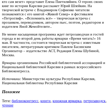
кто сам везет» представит Елена Пиетиляйнен. О героях своих
книг по истории Карелии расскажет Юрий Шлейкин. На
творческой встрече с Владимиром Софиенко читатели
познакомятся с его книгой «Живой Север» и фестивалем
«Петроглиф». «Вспомнить всё» – творческая встреча с
прозаиком, переводчиком, автором пьес, поэтом, редактором и
издателем Яной Жемойтелите..
Не менее насыщенная программа ждет петрозаводчан и гостей
города и во второй день работы ярмарки «Время читать!» 16
мая. В частности, состоится творческая встреча с известным
писателем, литературным критиком Павлом Басинским
Организатор – издательство АСТ, Редакция Елены Шубиной,
Москва.
Ярмарка организована Российской библиотечной ассоциацией и
Национальной библиотекой Карелии в рамках всероссийского
Библиоконгресса.
Источники:
Министерство культуры Республики Карелия,
Национальная библиотека Республики Карелия
Похожее
Теги:
библиоконгресс
,
книги
,
книжная ярмарка
,
петрозаводск
,
чтение