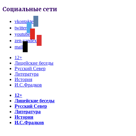
Социальные сети
vkontakte
twitter
youtube
zen-yandex
mail
12+
Лицейские беседы
Русский Север
Литература
История
И.С.Фрадков
12+
Лицейские беседы
Русский Север
Литература
История
И.С.Фрадков