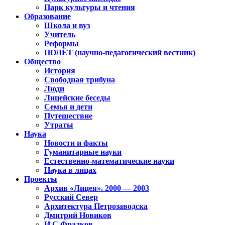
Парк культуры и чтения
Образование
Школа и вуз
Учитель
Реформы
ПОЛЁТ (научно-педагогический вестник)
Общество
История
Свободная трибуна
Люди
Лицейские беседы
Семья и дети
Путешествие
Утраты
Наука
Новости и факты
Гуманитарные науки
Естественно-математические науки
Наука в лицах
Проекты
Архив «Лицея». 2000 — 2003
Русский Север
Архитектура Петрозаводска
Дмитрий Новиков
И.С.Фрадков