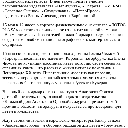
российских издательств. В ней также примут участие
региональные издательства «Периодика», «Острова», «VERSO»,
«Северное Сияние», «Скандинавия», «ПетроПресс»,
издательство Елены Александровны Барбашиной.
15 мая в 12 часов в торгово-развлекательном комплексе «ЛОТОС
PLAZA» состоится официальное открытие книжной ярмарки
«Время читать!». Посетителей книжной ярмарки ждут встречи с
создателями любимых книг, автограф-сессии, мастер-классы и
сюрпризы.
15 мая состоится презентация нового романа Елены Чижовой
«Город, написанный по памяти»
.
Коренная петербурженка Елена
Чижова по крупицам восстанавливает историю своей семьи на
страницах книги. Это рассказ о жизни четырех поколений в
Ленинграде XX века.
Писательница известна как прозаик,
эссеист и переводчик с английского языка, является автором
нескольких бестселлеров, лауреатом «Русского Букера».
В первый день ярмарки также выступит
Анастасия Орлова –
детский писатель, поэт, главный редактор издательства
«Книжный дом Анастасии Орловой»,
лауреат президентской
премии в области литературы и искусства за произведения для
детей и юношества.
Ждут своих читателей и карельские литераторы. К
нигу стихов
«Заповедник любви» и сборник рассказов для детей «Тому везет,