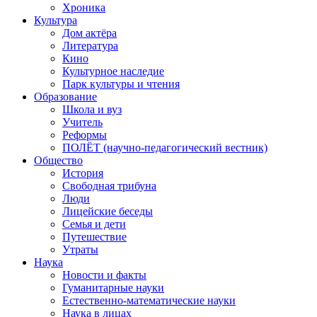
Хроника
Культура
Дом актёра
Литература
Кино
Культурное наследие
Парк культуры и чтения
Образование
Школа и вуз
Учитель
Реформы
ПОЛЁТ (научно-педагогический вестник)
Общество
История
Свободная трибуна
Люди
Лицейские беседы
Семья и дети
Путешествие
Утраты
Наука
Новости и факты
Гуманитарные науки
Естественно-математические науки
Наука в лицах