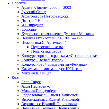
Проекты
Архив «Лицея». 2000 — 2003
Русский Север
Архитектура Петрозаводска
Дмитрий Новиков
И.С.Фрадков
Здоровье
Художественная галерея Дмитрия Москина
Великая Отечественная. 1941 — 1945
Педагогика С. Артемьевой
Педагогика школы
Педагогика двора
Конкурс короткого рассказа «Сестра таланта»
Конкурс «Во весь голос»
Конкурс новой драматургии «Ремарка»
Каким мы помним август 1991-го…
Михаил Швейцер
Блоги
Блог Лицея
Алла Нестеренко
Михаил Гольденберг
Родословная с Юлией Свинцовой
Видоискатель с Юлией Утышевой
Вернисаж с Ириной Ларионовой
Валентина Калачёва. Впечатления