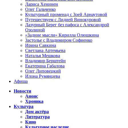
Лариса Хенинен
Олег Гальченко
Культурный променад с Зоей Арнаутовой
Путешествуем с Лидией Винокуровой
Лазурный Берег без пафоса с Александрой
Озолиной
«Задние мысли» Кирилла Олюшкина
Застолье с Владимиром Софиенко
Ирина Савкина
Светлана Артемьева
Наталья Мешкова
Владимир Берштейн
Екатерина Габалова
Олег Липовецкий
Илона Румянцева
Афиша
Новости
Анонс
Хроника
Культура
Дом актёра
Литература
Кино
Культурное наследие