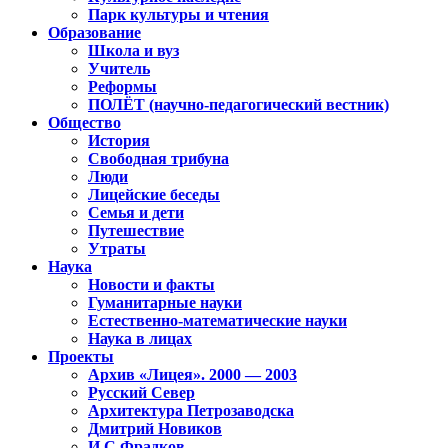
Парк культуры и чтения
Образование
Школа и вуз
Учитель
Реформы
ПОЛЁТ (научно-педагогический вестник)
Общество
История
Свободная трибуна
Люди
Лицейские беседы
Семья и дети
Путешествие
Утраты
Наука
Новости и факты
Гуманитарные науки
Естественно-математические науки
Наука в лицах
Проекты
Архив «Лицея». 2000 — 2003
Русский Север
Архитектура Петрозаводска
Дмитрий Новиков
И.С.Фрадков