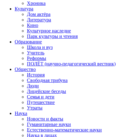
Хроника
Культура
Дом актёра
Литература
Кино
Культурное наследие
Парк культуры и чтения
Образование
Школа и вуз
Учитель
Реформы
ПОЛЁТ (научно-педагогический вестник)
Общество
История
Свободная трибуна
Люди
Лицейские беседы
Семья и дети
Путешествие
Утраты
Наука
Новости и факты
Гуманитарные науки
Естественно-математические науки
Наука в лицах