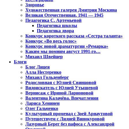
Здоровье
Художественная галерея Дмитрия Москина
Великая Отечественная. 1941 — 1945
Педагогика С. Артемьевой
Педагогика школы
Педагогика двора
Конкурс короткого рассказа «Сестра таланта»
Конкурс «Во весь голос»
Конкурс новой драматургии «Ремарка»
Каким мы помним август 1991-го…
Михаил Швейцер
Блоги
Блог Лицея
Алла Нестеренко
Михаил Гольденберг
Родословная с Юлией Свинцовой
Видоискатель с Юлией Утышевой
Вернисаж с Ириной Ларионовой
Валентина Калачёва. Впечатления
Лариса Хенинен
Олег Гальченко
Культурный променад с Зоей Арнаутовой
Путешествуем с Лидией Винокуровой
Лазурный Берег без пафоса с Александрой