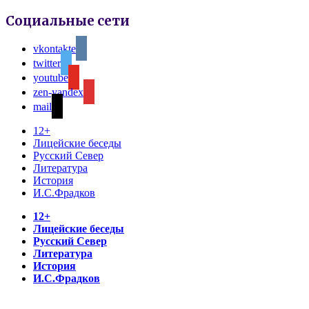
Социальные сети
vkontakte
twitter
youtube
zen-yandex
mail
12+
Лицейские беседы
Русский Север
Литература
История
И.С.Фрадков
12+
Лицейские беседы
Русский Север
Литература
История
И.С.Фрадков