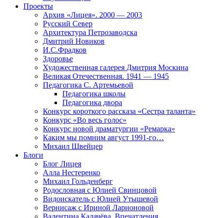
Проекты
Архив «Лицея». 2000 — 2003
Русский Север
Архитектура Петрозаводска
Дмитрий Новиков
И.С.Фрадков
Здоровье
Художественная галерея Дмитрия Москина
Великая Отечественная. 1941 — 1945
Педагогика С. Артемьевой
Педагогика школы
Педагогика двора
Конкурс короткого рассказа «Сестра таланта»
Конкурс «Во весь голос»
Конкурс новой драматургии «Ремарка»
Каким мы помним август 1991-го…
Михаил Швейцер
Блоги
Блог Лицея
Алла Нестеренко
Михаил Гольденберг
Родословная с Юлией Свинцовой
Видоискатель с Юлией Утышевой
Вернисаж с Ириной Ларионовой
Валентина Калачёва. Впечатления