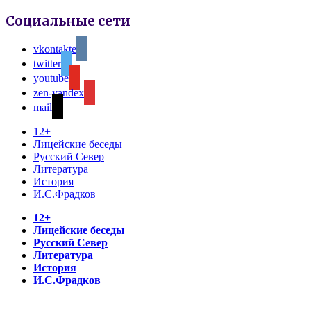
Социальные сети
vkontakte
twitter
youtube
zen-yandex
mail
12+
Лицейские беседы
Русский Север
Литература
История
И.С.Фрадков
12+
Лицейские беседы
Русский Север
Литература
История
И.С.Фрадков