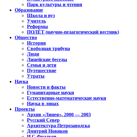
Парк культуры и чтения
Образование
Школа и вуз
Учитель
Реформы
ПОЛЁТ (научно-педагогический вестник)
Общество
История
Свободная трибуна
Люди
Лицейские беседы
Семья и дети
Путешествие
Утраты
Наука
Новости и факты
Гуманитарные науки
Естественно-математические науки
Наука в лицах
Проекты
Архив «Лицея». 2000 — 2003
Русский Север
Архитектура Петрозаводска
Дмитрий Новиков
И.С.Фрадков