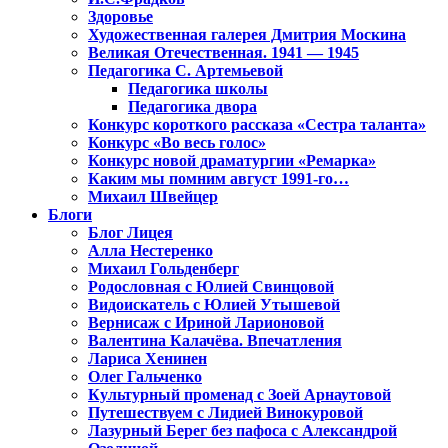
Здоровье
Художественная галерея Дмитрия Москина
Великая Отечественная. 1941 — 1945
Педагогика С. Артемьевой
Педагогика школы
Педагогика двора
Конкурс короткого рассказа «Сестра таланта»
Конкурс «Во весь голос»
Конкурс новой драматургии «Ремарка»
Каким мы помним август 1991-го…
Михаил Швейцер
Блоги
Блог Лицея
Алла Нестеренко
Михаил Гольденберг
Родословная с Юлией Свинцовой
Видоискатель с Юлией Утышевой
Вернисаж с Ириной Ларионовой
Валентина Калачёва. Впечатления
Лариса Хенинен
Олег Гальченко
Культурный променад с Зоей Арнаутовой
Путешествуем с Лидией Винокуровой
Лазурный Берег без пафоса с Александрой