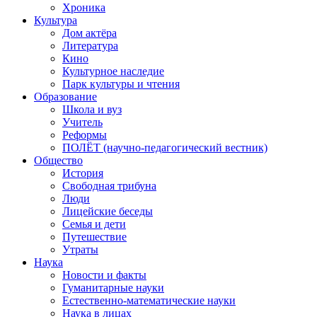
Хроника
Культура
Дом актёра
Литература
Кино
Культурное наследие
Парк культуры и чтения
Образование
Школа и вуз
Учитель
Реформы
ПОЛЁТ (научно-педагогический вестник)
Общество
История
Свободная трибуна
Люди
Лицейские беседы
Семья и дети
Путешествие
Утраты
Наука
Новости и факты
Гуманитарные науки
Естественно-математические науки
Наука в лицах