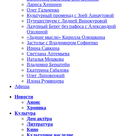
Лариса Хенинен
Олег Гальченко
Культурный променад с Зоей Арнаутовой
Путешествуем с Лидией Винокуровой
Лазурный Берег без пафоса с Александрой
Озолиной
«Задние мысли» Кирилла Олюшкина
Застолье с Владимиром Софиенко
Ирина Савкина
Светлана Артемьева
Наталья Мешкова
Владимир Берштейн
Екатерина Габалова
Олег Липовецкий
Илона Румянцева
Афиша
Новости
Анонс
Хроника
Культура
Дом актёра
Литература
Кино
Культурное наследие