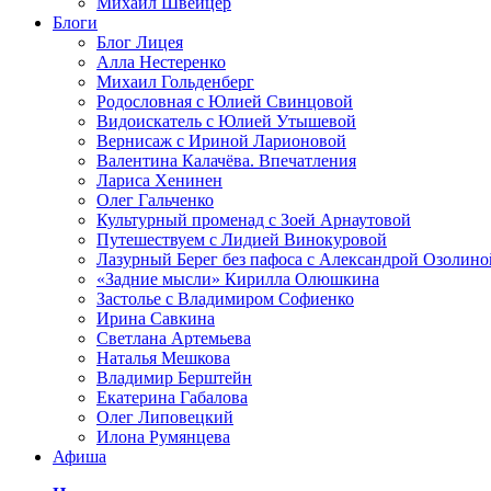
Михаил Швейцер
Блоги
Блог Лицея
Алла Нестеренко
Михаил Гольденберг
Родословная с Юлией Свинцовой
Видоискатель с Юлией Утышевой
Вернисаж с Ириной Ларионовой
Валентина Калачёва. Впечатления
Лариса Хенинен
Олег Гальченко
Культурный променад с Зоей Арнаутовой
Путешествуем с Лидией Винокуровой
Лазурный Берег без пафоса с Александрой Озолино
«Задние мысли» Кирилла Олюшкина
Застолье с Владимиром Софиенко
Ирина Савкина
Светлана Артемьева
Наталья Мешкова
Владимир Берштейн
Екатерина Габалова
Олег Липовецкий
Илона Румянцева
Афиша