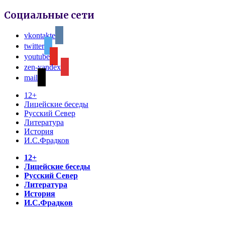
Социальные сети
vkontakte
twitter
youtube
zen-yandex
mail
12+
Лицейские беседы
Русский Север
Литература
История
И.С.Фрадков
12+
Лицейские беседы
Русский Север
Литература
История
И.С.Фрадков