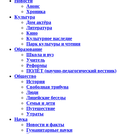
Новости
Анонс
Хроника
Культура
Дом актёра
Литература
Кино
Культурное наследие
Парк культуры и чтения
Образование
Школа и вуз
Учитель
Реформы
ПОЛЁТ (научно-педагогический вестник)
Общество
История
Свободная трибуна
Люди
Лицейские беседы
Семья и дети
Путешествие
Утраты
Наука
Новости и факты
Гуманитарные науки