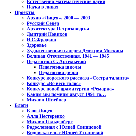
Естественно-математические науки
Наука в лицах
Проекты
Архив «Лицея». 2000 — 2003
Русский Север
Архитектура Петрозаводска
Дмитрий Новиков
И.С.Фрадков
Здоровье
Художественная галерея Дмитрия Москина
Великая Отечественная. 1941 — 1945
Педагогика С. Артемьевой
Педагогика школы
Педагогика двора
Конкурс короткого рассказа «Сестра таланта»
Конкурс «Во весь голос»
Конкурс новой драматургии «Ремарка»
Каким мы помним август 1991-го…
Михаил Швейцер
Блоги
Блог Лицея
Алла Нестеренко
Михаил Гольденберг
Родословная с Юлией Свинцовой
Видоискатель с Юлией Утышевой