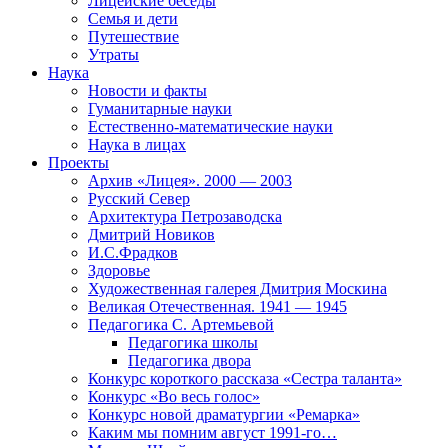
Лицейские беседы
Семья и дети
Путешествие
Утраты
Наука
Новости и факты
Гуманитарные науки
Естественно-математические науки
Наука в лицах
Проекты
Архив «Лицея». 2000 — 2003
Русский Север
Архитектура Петрозаводска
Дмитрий Новиков
И.С.Фрадков
Здоровье
Художественная галерея Дмитрия Москина
Великая Отечественная. 1941 — 1945
Педагогика С. Артемьевой
Педагогика школы
Педагогика двора
Конкурс короткого рассказа «Сестра таланта»
Конкурс «Во весь голос»
Конкурс новой драматургии «Ремарка»
Каким мы помним август 1991-го…