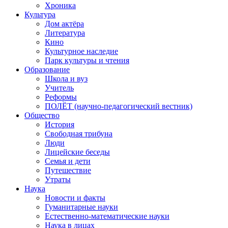
Хроника
Культура
Дом актёра
Литература
Кино
Культурное наследие
Парк культуры и чтения
Образование
Школа и вуз
Учитель
Реформы
ПОЛЁТ (научно-педагогический вестник)
Общество
История
Свободная трибуна
Люди
Лицейские беседы
Семья и дети
Путешествие
Утраты
Наука
Новости и факты
Гуманитарные науки
Естественно-математические науки
Наука в лицах