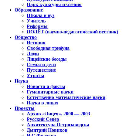
Парк культуры и чтения
Образование
Школа и вуз
Учитель
Реформы
ПОЛЁТ (научно-педагогический вестник)
Общество
История
Свободная трибуна
Люди
Лицейские беседы
Семья и дети
Путешествие
Утраты
Наука
Новости и факты
Гуманитарные науки
Естественно-математические науки
Наука в лицах
Проекты
Архив «Лицея». 2000 — 2003
Русский Север
Архитектура Петрозаводска
Дмитрий Новиков
И.С.Фрадков