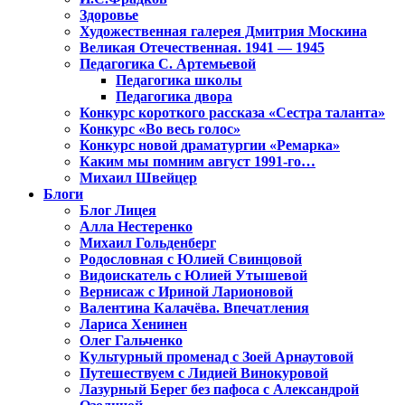
Здоровье
Художественная галерея Дмитрия Москина
Великая Отечественная. 1941 — 1945
Педагогика С. Артемьевой
Педагогика школы
Педагогика двора
Конкурс короткого рассказа «Сестра таланта»
Конкурс «Во весь голос»
Конкурс новой драматургии «Ремарка»
Каким мы помним август 1991-го…
Михаил Швейцер
Блоги
Блог Лицея
Алла Нестеренко
Михаил Гольденберг
Родословная с Юлией Свинцовой
Видоискатель с Юлией Утышевой
Вернисаж с Ириной Ларионовой
Валентина Калачёва. Впечатления
Лариса Хенинен
Олег Гальченко
Культурный променад с Зоей Арнаутовой
Путешествуем с Лидией Винокуровой
Лазурный Берег без пафоса с Александрой