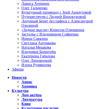
Лариса Хенинен
Олег Гальченко
Культурный променад с Зоей Арнаутовой
Путешествуем с Лидией Винокуровой
Лазурный Берег без пафоса с Александрой
Озолиной
«Задние мысли» Кирилла Олюшкина
Застолье с Владимиром Софиенко
Ирина Савкина
Светлана Артемьева
Наталья Мешкова
Владимир Берштейн
Екатерина Габалова
Олег Липовецкий
Илона Румянцева
Афиша
Новости
Анонс
Хроника
Культура
Дом актёра
Литература
Кино
Культурное наследие