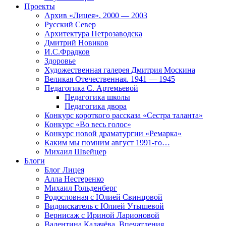
Проекты
Архив «Лицея». 2000 — 2003
Русский Север
Архитектура Петрозаводска
Дмитрий Новиков
И.С.Фрадков
Здоровье
Художественная галерея Дмитрия Москина
Великая Отечественная. 1941 — 1945
Педагогика С. Артемьевой
Педагогика школы
Педагогика двора
Конкурс короткого рассказа «Сестра таланта»
Конкурс «Во весь голос»
Конкурс новой драматургии «Ремарка»
Каким мы помним август 1991-го…
Михаил Швейцер
Блоги
Блог Лицея
Алла Нестеренко
Михаил Гольденберг
Родословная с Юлией Свинцовой
Видоискатель с Юлией Утышевой
Вернисаж с Ириной Ларионовой
Валентина Калачёва. Впечатления