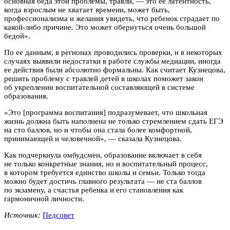
основная беда этой проблемы, травли, — это ее латентность,
когда взрослым не хватает времени, может быть,
профессионализма и желания увидеть, что ребенок страдает по
какой-либо причине. Это может обернуться очень большой
бедой».
По ее данным, в регионах проводились проверки, и в некоторых
случаях выявили недостатки в работе службы медиации, иногда
ее действия были абсолютно формальны. Как считает Кузнецова,
решить проблему с травлей детей в школах поможет закон
об укреплении воспитательной составляющей в системе
образования.
«Это [программа воспитания] подразумевает, что школьная
жизнь должна быть наполнена не только стремлением сдать ЕГЭ
на сто баллов, но и чтобы она стала более комфортной,
принимающей и человечной», — сказала Кузнецова.
Как подчеркнула омбудсмен, образование включает в себя
не только конкретные знания, но и воспитательный процесс,
в котором требуется единство школы и семьи. Только тогда
можно будет достичь главного результата — не ста баллов
по экзамену, а счастья ребенка и его становления как
гармоничной личности.
Источник:
Педсовет