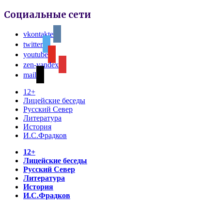
Социальные сети
vkontakte
twitter
youtube
zen-yandex
mail
12+
Лицейские беседы
Русский Север
Литература
История
И.С.Фрадков
12+
Лицейские беседы
Русский Север
Литература
История
И.С.Фрадков