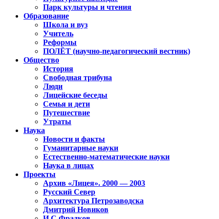
Парк культуры и чтения
Образование
Школа и вуз
Учитель
Реформы
ПОЛЁТ (научно-педагогический вестник)
Общество
История
Свободная трибуна
Люди
Лицейские беседы
Семья и дети
Путешествие
Утраты
Наука
Новости и факты
Гуманитарные науки
Естественно-математические науки
Наука в лицах
Проекты
Архив «Лицея». 2000 — 2003
Русский Север
Архитектура Петрозаводска
Дмитрий Новиков
И.С.Фрадков