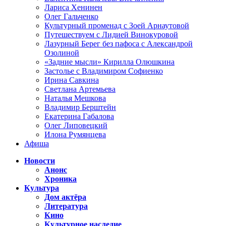
Лариса Хенинен
Олег Гальченко
Культурный променад с Зоей Арнаутовой
Путешествуем с Лидией Винокуровой
Лазурный Берег без пафоса с Александрой
Озолиной
«Задние мысли» Кирилла Олюшкина
Застолье с Владимиром Софиенко
Ирина Савкина
Светлана Артемьева
Наталья Мешкова
Владимир Берштейн
Екатерина Габалова
Олег Липовецкий
Илона Румянцева
Афиша
Новости
Анонс
Хроника
Культура
Дом актёра
Литература
Кино
Культурное наследие