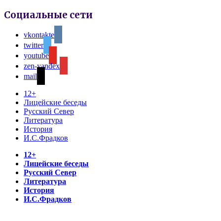
Социальные сети
vkontakte
twitter
youtube
zen-yandex
mail
12+
Лицейские беседы
Русский Север
Литература
История
И.С.Фрадков
12+
Лицейские беседы
Русский Север
Литература
История
И.С.Фрадков