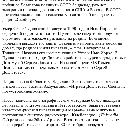
побудила Довлатова покинуть СССР.
За двенадцать лет
эмиграции он издал двенадцать книг в США и Европе
. В СССР
писателя знали лишь по самиздату и авторской передаче на
радио «Свобода».
Умер Сергей Довлатов 24 августа 1990 года в Нью-Йорке от
сердечной недостаточности. И уже после смерти он получил
огромное читательское признание на родине. Большими
тиражами выходят его книги. Открыты мемориальные доски на
домах, где родился и жил писатель, – Уфе, Петербурге и
Таллинне. Названы его именем улицы в Ухте и Нью-Йорке. В
Пушкинских горах, где Довлатов работал экскурсоводом, открыт
Дом-музей Сергея Довлатова. На малой сцене МХТ имени
Чехова поставлен спектакль «по мотивам жизни Сергей
Довлатова».
Национальная библиотека Карелии 80-летие писателя отметит
читкой пьесы Галины Акбулатовой «Играем Довлатова. Сцены из
поту-сторонней жизни».
Пьеса написана на биографическом материале более двадцати
лет назад и тогда же издана в Петрозаводске. Была переведена
известной финской писательницей Марьей-Леена Миккола и
поставлена в финском радиотеатре «Юлейсрадио» (
Yleisradio
Oy
) режиссером Эйлой Арьома. Впоследствии текст пьесы не
раз перерабатывался автором. 30 сентября прозвучит ее