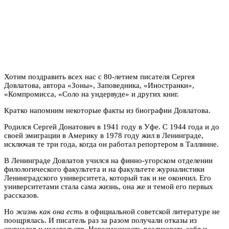
Хотим поздравить всех нас с 80-летием писателя Сергея
Довлатова, автора «Зоны», Заповедника, «Иностранки»,
«Компромисса, «Соло на ундервуде» и других книг.
Кратко напомним некоторые факты из биографии Довлатова.
Родился Сергей Донатович в 1941 году в Уфе. С 1944 года и до
своей эмиграции в Америку в 1978 году жил в Ленинграде,
исключая те три года, когда он работал репортером в Таллинне.
В Ленинграде Довлатов учился на финно-угорском отделении
филологического факультета и на факультете журналистики
Ленинградского университета, который так и не окончил. Его
университетами стала сама жизнь, она же и темой его первых
рассказов.
Но
жизнь как она есть
в официальной советской литературе не
поощрялась. И писатель раз за разом получали отказы из
журналов и издательств. Невозможность реализовать себя и