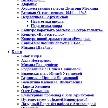
Здоровье
Художественная галерея Дмитрия Москина
Великая Отечественная. 1941 — 1945
Педагогика С. Артемьевой
Педагогика школы
Педагогика двора
Конкурс короткого рассказа «Сестра таланта»
Конкурс «Во весь голос»
Конкурс новой драматургии «Ремарка»
Каким мы помним август 1991-го…
Михаил Швейцер
Блоги
Блог Лицея
Алла Нестеренко
Михаил Гольденберг
Родословная с Юлией Свинцовой
Видоискатель с Юлией Утышевой
Вернисаж с Ириной Ларионовой
Валентина Калачёва. Впечатления
Лариса Хенинен
Олег Гальченко
Культурный променад с Зоей Арнаутовой
Путешествуем с Лидией Винокуровой
Лазурный Берег без пафоса с Александрой