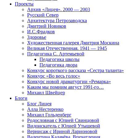
Проекты
Архив «Лицея». 2000 — 2003
Русский Север
Архитектура Петрозаводска
Дмитрий Новиков
И.С.Фрадков
Здоровье
Художественная галерея Дмитрия Москина
Великая Отечественная. 1941 — 1945
Педагогика С. Артемьевой
Педагогика школы
Педагогика двора
Конкурс короткого рассказа «Сестра таланта»
Конкурс «Во весь голос»
Конкурс новой драматургии «Ремарка»
Каким мы помним август 1991-го…
Михаил Швейцер
Блоги
Блог Лицея
Алла Нестеренко
Михаил Гольденберг
Родословная с Юлией Свинцовой
Видоискатель с Юлией Утышевой
Вернисаж с Ириной Ларионовой
Валентина Калачёва. Впечатления