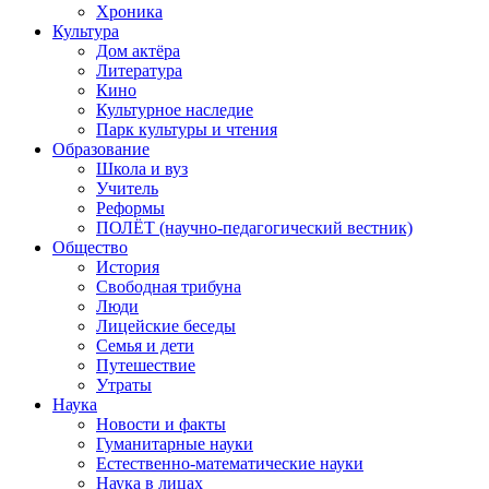
Хроника
Культура
Дом актёра
Литература
Кино
Культурное наследие
Парк культуры и чтения
Образование
Школа и вуз
Учитель
Реформы
ПОЛЁТ (научно-педагогический вестник)
Общество
История
Свободная трибуна
Люди
Лицейские беседы
Семья и дети
Путешествие
Утраты
Наука
Новости и факты
Гуманитарные науки
Естественно-математические науки
Наука в лицах