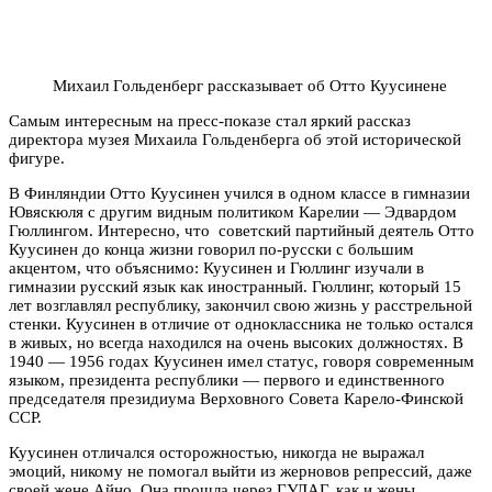
Михаил Гольденберг рассказывает об Отто Куусинене
Самым интересным на пресс-показе стал яркий рассказ
директора музея Михаила Гольденберга об этой исторической
фигуре.
В Финляндии Отто Куусинен учился в одном классе в гимназии
Ювяскюля с другим видным политиком Карелии — Эдвардом
Гюллингом. Интересно, что советский партийный деятель Отто
Куусинен до конца жизни говорил по-русски с большим
акцентом, что объяснимо: Куусинен и Гюллинг изучали в
гимназии русский язык как иностранный. Гюллинг, который 15
лет возглавлял республику, закончил свою жизнь у расстрельной
стенки. Куусинен в отличие от одноклассника не только остался
в живых, но всегда находился на очень высоких должностях. В
1940 — 1956 годах Куусинен имел статус, говоря современным
языком, президента республики — первого и единственного
председателя президиума Верховного Совета Карело-Финской
ССР.
Куусинен отличался осторожностью, никогда не выражал
эмоций, никому не помогал выйти из жерновов репрессий, даже
своей жене Айно. Она прошла через ГУЛАГ, как и жены