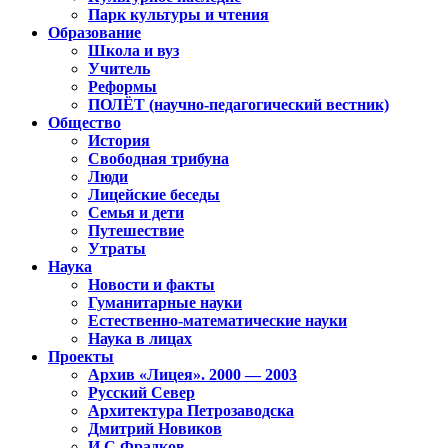
Парк культуры и чтения
Образование
Школа и вуз
Учитель
Реформы
ПОЛЁТ (научно-педагогический вестник)
Общество
История
Свободная трибуна
Люди
Лицейские беседы
Семья и дети
Путешествие
Утраты
Наука
Новости и факты
Гуманитарные науки
Естественно-математические науки
Наука в лицах
Проекты
Архив «Лицея». 2000 — 2003
Русский Север
Архитектура Петрозаводска
Дмитрий Новиков
И.С.Фрадков