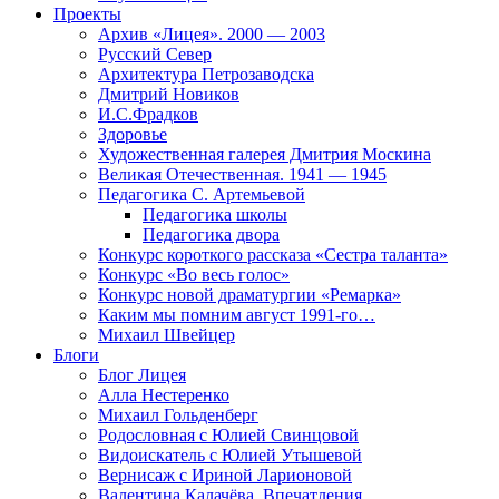
Проекты
Архив «Лицея». 2000 — 2003
Русский Север
Архитектура Петрозаводска
Дмитрий Новиков
И.С.Фрадков
Здоровье
Художественная галерея Дмитрия Москина
Великая Отечественная. 1941 — 1945
Педагогика С. Артемьевой
Педагогика школы
Педагогика двора
Конкурс короткого рассказа «Сестра таланта»
Конкурс «Во весь голос»
Конкурс новой драматургии «Ремарка»
Каким мы помним август 1991-го…
Михаил Швейцер
Блоги
Блог Лицея
Алла Нестеренко
Михаил Гольденберг
Родословная с Юлией Свинцовой
Видоискатель с Юлией Утышевой
Вернисаж с Ириной Ларионовой
Валентина Калачёва. Впечатления