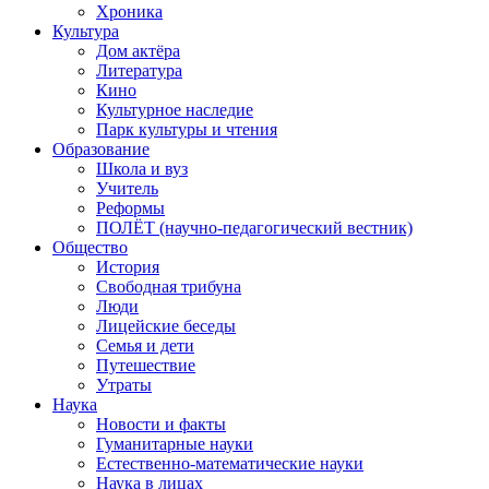
Хроника
Культура
Дом актёра
Литература
Кино
Культурное наследие
Парк культуры и чтения
Образование
Школа и вуз
Учитель
Реформы
ПОЛЁТ (научно-педагогический вестник)
Общество
История
Свободная трибуна
Люди
Лицейские беседы
Семья и дети
Путешествие
Утраты
Наука
Новости и факты
Гуманитарные науки
Естественно-математические науки
Наука в лицах