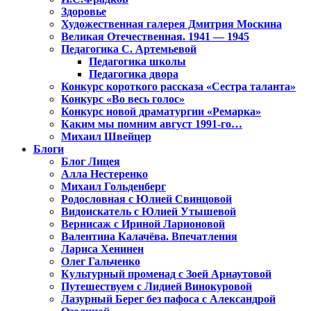
Здоровье
Художественная галерея Дмитрия Москина
Великая Отечественная. 1941 — 1945
Педагогика С. Артемьевой
Педагогика школы
Педагогика двора
Конкурс короткого рассказа «Сестра таланта»
Конкурс «Во весь голос»
Конкурс новой драматургии «Ремарка»
Каким мы помним август 1991-го…
Михаил Швейцер
Блоги
Блог Лицея
Алла Нестеренко
Михаил Гольденберг
Родословная с Юлией Свинцовой
Видоискатель с Юлией Утышевой
Вернисаж с Ириной Ларионовой
Валентина Калачёва. Впечатления
Лариса Хенинен
Олег Гальченко
Культурный променад с Зоей Арнаутовой
Путешествуем с Лидией Винокуровой
Лазурный Берег без пафоса с Александрой