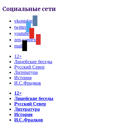
Социальные сети
vkontakte
twitter
youtube
zen-yandex
mail
12+
Лицейские беседы
Русский Север
Литература
История
И.С.Фрадков
12+
Лицейские беседы
Русский Север
Литература
История
И.С.Фрадков