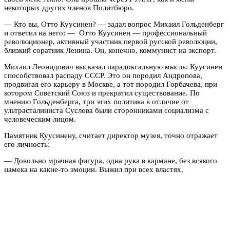
некоторых других членов Политбюро.
— Кто вы, Отто Куусинен? — задал вопрос Михаил Гольденберг
и ответил на него: — Отто Куусинен — профессиональный
революционер, активный участник первой русской революции,
близкий соратник Ленина. Он, конечно, коммунист на экспорт.
Михаил Леонидович высказал парадоксальную мысль: Куусинен
способствовал распаду СССР. Это он породил Андропова,
продвигая его карьеру в Москве, а тот породил Горбачева, при
котором Советский Союз и прекратил существование. По
мнению Гольденберга, три этих политика в отличие от
ультрасталиниста Суслова были сторонниками социализма с
человеческим лицом.
Памятник Куусинену, считает директор музея, точно отражает
его личность:
— Довольно мрачная фигура, одна рука в кармане, без всякого
намека на какие-то эмоции. Выжил при всех властях.