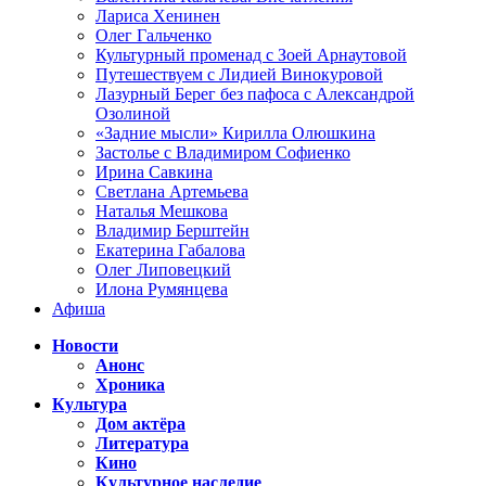
Лариса Хенинен
Олег Гальченко
Культурный променад с Зоей Арнаутовой
Путешествуем с Лидией Винокуровой
Лазурный Берег без пафоса с Александрой
Озолиной
«Задние мысли» Кирилла Олюшкина
Застолье с Владимиром Софиенко
Ирина Савкина
Светлана Артемьева
Наталья Мешкова
Владимир Берштейн
Екатерина Габалова
Олег Липовецкий
Илона Румянцева
Афиша
Новости
Анонс
Хроника
Культура
Дом актёра
Литература
Кино
Культурное наследие