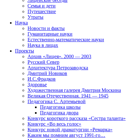
Лицейские беседы
Семья и дети
Путешествие
Утраты
Наука
Новости и факты
Гуманитарные науки
Естественно-математические науки
Наука в лицах
Проекты
Архив «Лицея». 2000 — 2003
Русский Север
Архитектура Петрозаводска
Дмитрий Новиков
И.С.Фрадков
Здоровье
Художественная галерея Дмитрия Москина
Великая Отечественная. 1941 — 1945
Педагогика С. Артемьевой
Педагогика школы
Педагогика двора
Конкурс короткого рассказа «Сестра таланта»
Конкурс «Во весь голос»
Конкурс новой драматургии «Ремарка»
Каким мы помним август 1991-го…