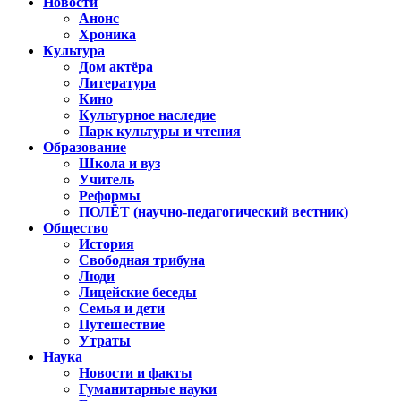
Новости
Анонс
Хроника
Культура
Дом актёра
Литература
Кино
Культурное наследие
Парк культуры и чтения
Образование
Школа и вуз
Учитель
Реформы
ПОЛЁТ (научно-педагогический вестник)
Общество
История
Свободная трибуна
Люди
Лицейские беседы
Семья и дети
Путешествие
Утраты
Наука
Новости и факты
Гуманитарные науки