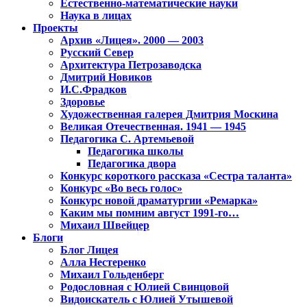
Естественно-математические науки
Наука в лицах
Проекты
Архив «Лицея». 2000 — 2003
Русский Север
Архитектура Петрозаводска
Дмитрий Новиков
И.С.Фрадков
Здоровье
Художественная галерея Дмитрия Москина
Великая Отечественная. 1941 — 1945
Педагогика С. Артемьевой
Педагогика школы
Педагогика двора
Конкурс короткого рассказа «Сестра таланта»
Конкурс «Во весь голос»
Конкурс новой драматургии «Ремарка»
Каким мы помним август 1991-го…
Михаил Швейцер
Блоги
Блог Лицея
Алла Нестеренко
Михаил Гольденберг
Родословная с Юлией Свинцовой
Видоискатель с Юлией Утышевой