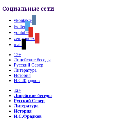
Социальные сети
vkontakte
twitter
youtube
zen-yandex
mail
12+
Лицейские беседы
Русский Север
Литература
История
И.С.Фрадков
12+
Лицейские беседы
Русский Север
Литература
История
И.С.Фрадков