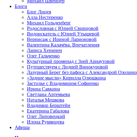
Михаил Швейцер
Блоги
Блог Лицея
Алла Нестеренко
Михаил Гольденберг
Родословная с Юлией Свинцовой
Видоискатель с Юлией Утышевой
Вернисаж с Ириной Ларионовой
Валентина Калачёва. Впечатления
Лариса Хенинен
Олег Гальченко
Культурный променад с Зоей Арнаутовой
Путешествуем с Лидией Винокуровой
Лазурный Берег без пафоса с Александрой Озолино
«Задние мысли» Кирилла Олюшкина
Застолье с Владимиром Софиенко
Ирина Савкина
Светлана Артемьева
Наталья Мешкова
Владимир Берштейн
Екатерина Габалова
Олег Липовецкий
Илона Румянцева
Афиша