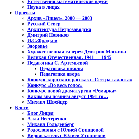
Естественно-математические науки
Наука в лицах
Проекты
Архив «Лицея». 2000 — 2003
Русский Север
Архитектура Петрозаводска
Дмитрий Новиков
И.С.Фрадков
Здоровье
Художественная галерея Дмитрия Москина
Великая Отечественная. 1941 — 1945
Педагогика С. Артемьевой
Педагогика школы
Педагогика двора
Конкурс короткого рассказа «Сестра таланта»
Конкурс «Во весь голос»
Конкурс новой драматургии «Ремарка»
Каким мы помним август 1991-го…
Михаил Швейцер
Блоги
Блог Лицея
Алла Нестеренко
Михаил Гольденберг
Родословная с Юлией Свинцовой
Видоискатель с Юлией Утышевой