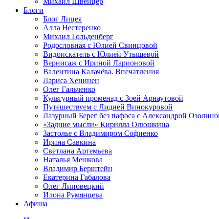
Михаил Швейцер
Блоги
Блог Лицея
Алла Нестеренко
Михаил Гольденберг
Родословная с Юлией Свинцовой
Видоискатель с Юлией Утышевой
Вернисаж с Ириной Ларионовой
Валентина Калачёва. Впечатления
Лариса Хенинен
Олег Гальченко
Культурный променад с Зоей Арнаутовой
Путешествуем с Лидией Винокуровой
Лазурный Берег без пафоса с Александрой Озолино
«Задние мысли» Кирилла Олюшкина
Застолье с Владимиром Софиенко
Ирина Савкина
Светлана Артемьева
Наталья Мешкова
Владимир Берштейн
Екатерина Габалова
Олег Липовецкий
Илона Румянцева
Афиша