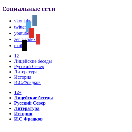
Социальные сети
vkontakte
twitter
youtube
zen-yandex
mail
12+
Лицейские беседы
Русский Север
Литература
История
И.С.Фрадков
12+
Лицейские беседы
Русский Север
Литература
История
И.С.Фрадков