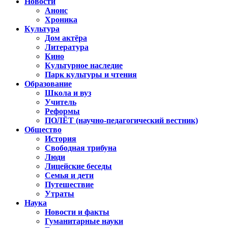
Новости
Анонс
Хроника
Культура
Дом актёра
Литература
Кино
Культурное наследие
Парк культуры и чтения
Образование
Школа и вуз
Учитель
Реформы
ПОЛЁТ (научно-педагогический вестник)
Общество
История
Свободная трибуна
Люди
Лицейские беседы
Семья и дети
Путешествие
Утраты
Наука
Новости и факты
Гуманитарные науки