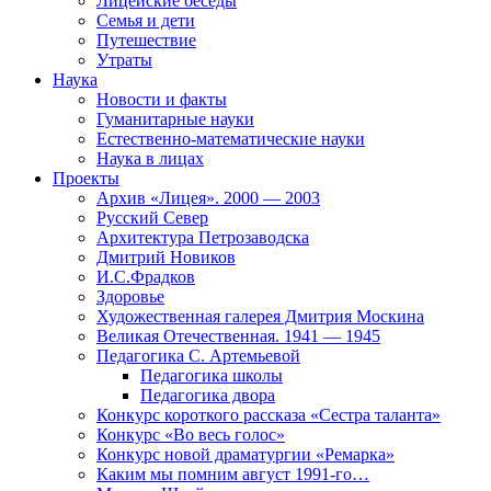
Лицейские беседы
Семья и дети
Путешествие
Утраты
Наука
Новости и факты
Гуманитарные науки
Естественно-математические науки
Наука в лицах
Проекты
Архив «Лицея». 2000 — 2003
Русский Север
Архитектура Петрозаводска
Дмитрий Новиков
И.С.Фрадков
Здоровье
Художественная галерея Дмитрия Москина
Великая Отечественная. 1941 — 1945
Педагогика С. Артемьевой
Педагогика школы
Педагогика двора
Конкурс короткого рассказа «Сестра таланта»
Конкурс «Во весь голос»
Конкурс новой драматургии «Ремарка»
Каким мы помним август 1991-го…