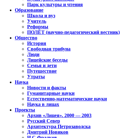
Парк культуры и чтения
Образование
Школа и вуз
Учитель
Реформы
ПОЛЁТ (научно-педагогический вестник)
Общество
История
Свободная трибуна
Люди
Лицейские беседы
Семья и дети
Путешествие
Утраты
Наука
Новости и факты
Гуманитарные науки
Естественно-математические науки
Наука в лицах
Проекты
Архив «Лицея». 2000 — 2003
Русский Север
Архитектура Петрозаводска
Дмитрий Новиков
И.С.Фрадков