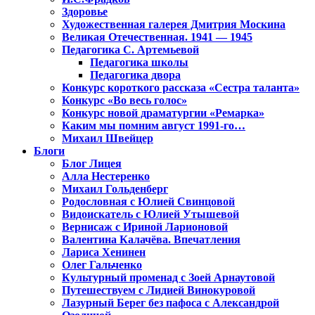
Здоровье
Художественная галерея Дмитрия Москина
Великая Отечественная. 1941 — 1945
Педагогика С. Артемьевой
Педагогика школы
Педагогика двора
Конкурс короткого рассказа «Сестра таланта»
Конкурс «Во весь голос»
Конкурс новой драматургии «Ремарка»
Каким мы помним август 1991-го…
Михаил Швейцер
Блоги
Блог Лицея
Алла Нестеренко
Михаил Гольденберг
Родословная с Юлией Свинцовой
Видоискатель с Юлией Утышевой
Вернисаж с Ириной Ларионовой
Валентина Калачёва. Впечатления
Лариса Хенинен
Олег Гальченко
Культурный променад с Зоей Арнаутовой
Путешествуем с Лидией Винокуровой
Лазурный Берег без пафоса с Александрой