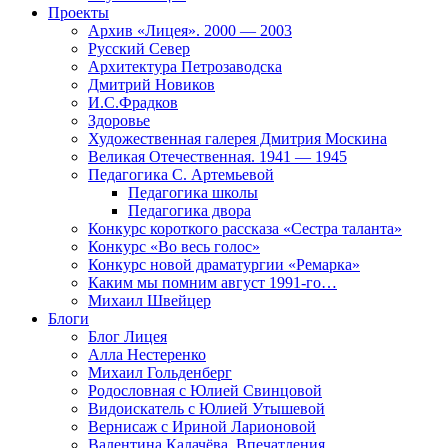
Проекты
Архив «Лицея». 2000 — 2003
Русский Север
Архитектура Петрозаводска
Дмитрий Новиков
И.С.Фрадков
Здоровье
Художественная галерея Дмитрия Москина
Великая Отечественная. 1941 — 1945
Педагогика С. Артемьевой
Педагогика школы
Педагогика двора
Конкурс короткого рассказа «Сестра таланта»
Конкурс «Во весь голос»
Конкурс новой драматургии «Ремарка»
Каким мы помним август 1991-го…
Михаил Швейцер
Блоги
Блог Лицея
Алла Нестеренко
Михаил Гольденберг
Родословная с Юлией Свинцовой
Видоискатель с Юлией Утышевой
Вернисаж с Ириной Ларионовой
Валентина Калачёва. Впечатления