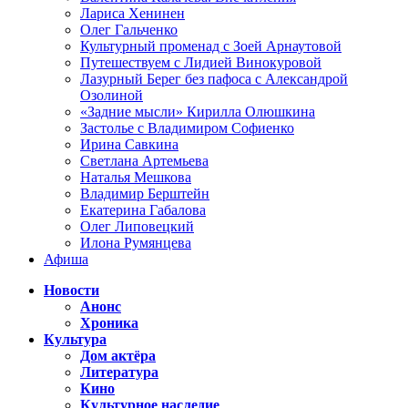
Лариса Хенинен
Олег Гальченко
Культурный променад с Зоей Арнаутовой
Путешествуем с Лидией Винокуровой
Лазурный Берег без пафоса с Александрой
Озолиной
«Задние мысли» Кирилла Олюшкина
Застолье с Владимиром Софиенко
Ирина Савкина
Светлана Артемьева
Наталья Мешкова
Владимир Берштейн
Екатерина Габалова
Олег Липовецкий
Илона Румянцева
Афиша
Новости
Анонс
Хроника
Культура
Дом актёра
Литература
Кино
Культурное наследие