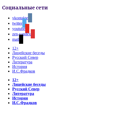
Социальные сети
vkontakte
twitter
youtube
zen-yandex
mail
12+
Лицейские беседы
Русский Север
Литература
История
И.С.Фрадков
12+
Лицейские беседы
Русский Север
Литература
История
И.С.Фрадков