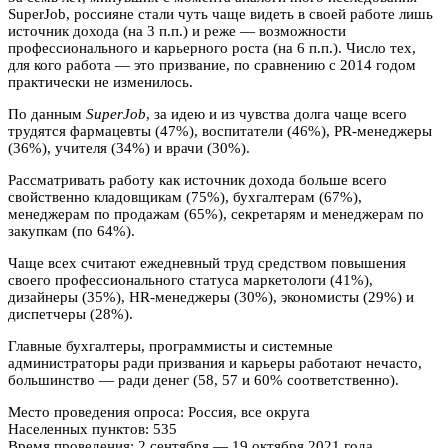
SuperJob, россияне стали чуть чаще видеть в своей работе лишь
источник дохода (на 3 п.п.) и реже — возможности
профессионального и карьерного роста (на 6 п.п.). Число тех,
для кого работа — это призвание, по сравнению с 2014 годом
практически не изменилось.
По данным
SuperJob
, за идею и из чувства долга чаще всего
трудятся фармацевты (47%), воспитатели (46%), PR-менеджеры
(36%), учителя (34%) и врачи (30%).
Рассматривать работу как источник дохода больше всего
свойственно кладовщикам (75%), бухгалтерам (67%),
менеджерам по продажам (65%), секретарям и менеджерам по
закупкам (по 64%).
Чаще всех считают ежедневный труд средством повышения
своего профессионального статуса маркетологи (41%),
дизайнеры (35%), HR-менеджеры (30%), экономисты (29%) и
диспетчеры (28%).
Главные бухгалтеры, программисты и системные
администраторы ради призвания и карьеры работают нечасто,
большинство — ради денег (58, 57 и 60% соответственно).
Место проведения опроса: Россия, все округа
Населенных пунктов: 535
Время проведения: 2 сентября — 19 октября 2021 года