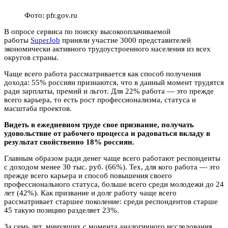
Фото: pfr.gov.ru
В опросе сервиса по поиску высокооплачиваемой
работы
SuperJob
приняли участие 3000 представителей
экономически активного трудоустроенного населения из всех
округов страны.
Чаще всего работа рассматривается как способ получения
дохода: 55% россиян признаются, что в данный момент трудятся
ради зарплаты, премий и льгот. Для 22% работа — это прежде
всего карьера, то есть рост профессионализма, статуса и
масштаба проектов.
Видеть в ежедневном труде свое призвание, получать
удовольствие от рабочего процесса и радоваться вкладу в
результат свойственно 18% россиян.
Главным образом ради денег чаще всего работают респонденты
с доходом менее 30 тыс. руб. (66%). Тех, для кого работа — это
прежде всего карьера и способ повышения своего
профессионального статуса, больше всего среди молодежи до 24
лет (42%). Как призвание и долг работу чаще всего
рассматривает старшее поколение: среди респондентов старше
45 такую позицию разделяет 23%.
За семь лет, минувших с момента аналогичного исследования