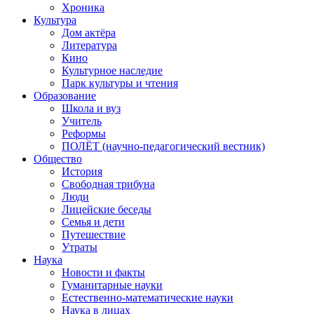
Хроника
Культура
Дом актёра
Литература
Кино
Культурное наследие
Парк культуры и чтения
Образование
Школа и вуз
Учитель
Реформы
ПОЛЁТ (научно-педагогический вестник)
Общество
История
Свободная трибуна
Люди
Лицейские беседы
Семья и дети
Путешествие
Утраты
Наука
Новости и факты
Гуманитарные науки
Естественно-математические науки
Наука в лицах