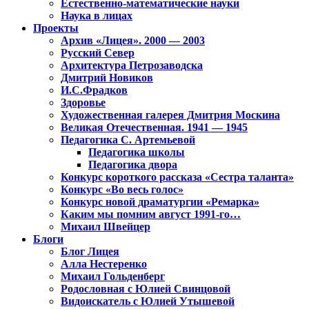
Естественно-математические науки
Наука в лицах
Проекты
Архив «Лицея». 2000 — 2003
Русский Север
Архитектура Петрозаводска
Дмитрий Новиков
И.С.Фрадков
Здоровье
Художественная галерея Дмитрия Москина
Великая Отечественная. 1941 — 1945
Педагогика С. Артемьевой
Педагогика школы
Педагогика двора
Конкурс короткого рассказа «Сестра таланта»
Конкурс «Во весь голос»
Конкурс новой драматургии «Ремарка»
Каким мы помним август 1991-го…
Михаил Швейцер
Блоги
Блог Лицея
Алла Нестеренко
Михаил Гольденберг
Родословная с Юлией Свинцовой
Видоискатель с Юлией Утышевой