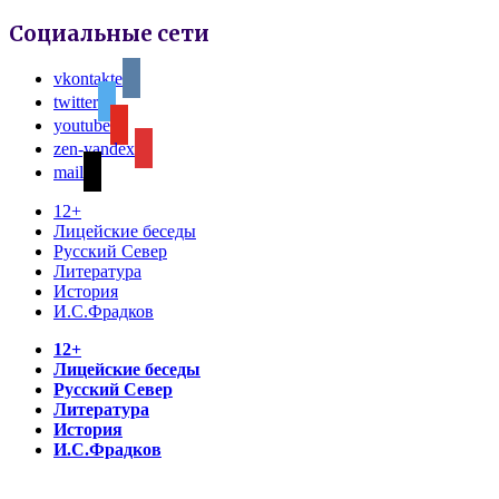
Социальные сети
vkontakte
twitter
youtube
zen-yandex
mail
12+
Лицейские беседы
Русский Север
Литература
История
И.С.Фрадков
12+
Лицейские беседы
Русский Север
Литература
История
И.С.Фрадков