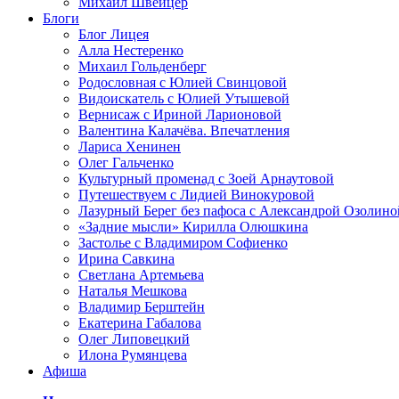
Михаил Швейцер
Блоги
Блог Лицея
Алла Нестеренко
Михаил Гольденберг
Родословная с Юлией Свинцовой
Видоискатель с Юлией Утышевой
Вернисаж с Ириной Ларионовой
Валентина Калачёва. Впечатления
Лариса Хенинен
Олег Гальченко
Культурный променад с Зоей Арнаутовой
Путешествуем с Лидией Винокуровой
Лазурный Берег без пафоса с Александрой Озолино
«Задние мысли» Кирилла Олюшкина
Застолье с Владимиром Софиенко
Ирина Савкина
Светлана Артемьева
Наталья Мешкова
Владимир Берштейн
Екатерина Габалова
Олег Липовецкий
Илона Румянцева
Афиша