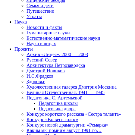
Лицейские беседы
Семья и дети
Путешествие
Утраты
Наука
Новости и факты
Гуманитарные науки
Естественно-математические науки
Наука в лицах
Проекты
Архив «Лицея». 2000 — 2003
Русский Север
Архитектура Петрозаводска
Дмитрий Новиков
И.С.Фрадков
Здоровье
Художественная галерея Дмитрия Москина
Великая Отечественная. 1941 — 1945
Педагогика С. Артемьевой
Педагогика школы
Педагогика двора
Конкурс короткого рассказа «Сестра таланта»
Конкурс «Во весь голос»
Конкурс новой драматургии «Ремарка»
Каким мы помним август 1991-го…