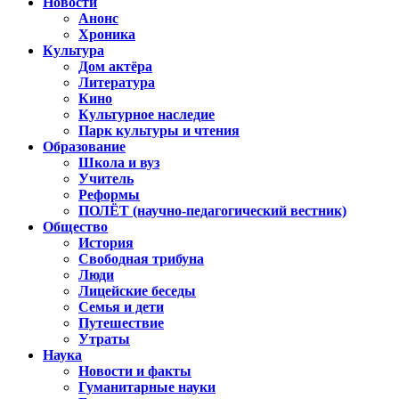
Новости
Анонс
Хроника
Культура
Дом актёра
Литература
Кино
Культурное наследие
Парк культуры и чтения
Образование
Школа и вуз
Учитель
Реформы
ПОЛЁТ (научно-педагогический вестник)
Общество
История
Свободная трибуна
Люди
Лицейские беседы
Семья и дети
Путешествие
Утраты
Наука
Новости и факты
Гуманитарные науки