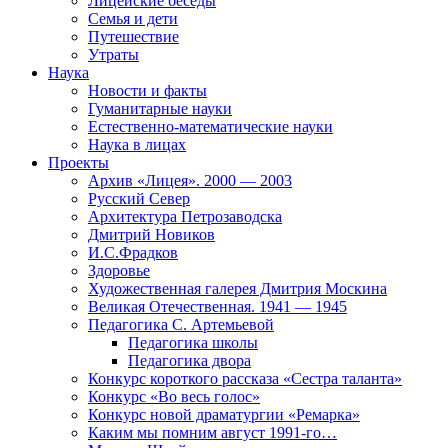
Лицейские беседы
Семья и дети
Путешествие
Утраты
Наука
Новости и факты
Гуманитарные науки
Естественно-математические науки
Наука в лицах
Проекты
Архив «Лицея». 2000 — 2003
Русский Север
Архитектура Петрозаводска
Дмитрий Новиков
И.С.Фрадков
Здоровье
Художественная галерея Дмитрия Москина
Великая Отечественная. 1941 — 1945
Педагогика С. Артемьевой
Педагогика школы
Педагогика двора
Конкурс короткого рассказа «Сестра таланта»
Конкурс «Во весь голос»
Конкурс новой драматургии «Ремарка»
Каким мы помним август 1991-го…