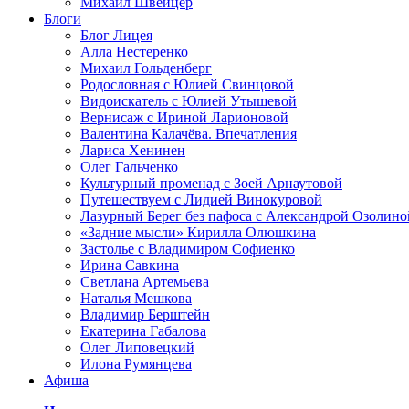
Михаил Швейцер
Блоги
Блог Лицея
Алла Нестеренко
Михаил Гольденберг
Родословная с Юлией Свинцовой
Видоискатель с Юлией Утышевой
Вернисаж с Ириной Ларионовой
Валентина Калачёва. Впечатления
Лариса Хенинен
Олег Гальченко
Культурный променад с Зоей Арнаутовой
Путешествуем с Лидией Винокуровой
Лазурный Берег без пафоса с Александрой Озолино
«Задние мысли» Кирилла Олюшкина
Застолье с Владимиром Софиенко
Ирина Савкина
Светлана Артемьева
Наталья Мешкова
Владимир Берштейн
Екатерина Габалова
Олег Липовецкий
Илона Румянцева
Афиша