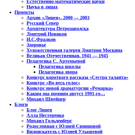
Естественно-математические науки
Наука в лицах
Проекты
Архив «Лицея». 2000 — 2003
Русский Север
Архитектура Петрозаводска
Дмитрий Новиков
И.С.Фрадков
Здоровье
Художественная галерея Дмитрия Москина
Великая Отечественная. 1941 — 1945
Педагогика С. Артемьевой
Педагогика школы
Педагогика двора
Конкурс короткого рассказа «Сестра таланта»
Конкурс «Во весь голос»
Конкурс новой драматургии «Ремарка»
Каким мы помним август 1991-го…
Михаил Швейцер
Блоги
Блог Лицея
Алла Нестеренко
Михаил Гольденберг
Родословная с Юлией Свинцовой
Видоискатель с Юлией Утышевой