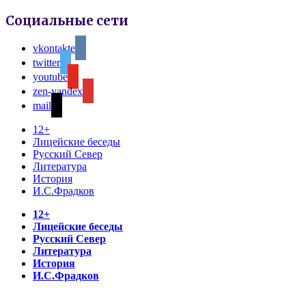
Социальные сети
vkontakte
twitter
youtube
zen-yandex
mail
12+
Лицейские беседы
Русский Север
Литература
История
И.С.Фрадков
12+
Лицейские беседы
Русский Север
Литература
История
И.С.Фрадков