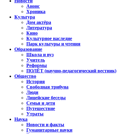
Новости
Анонс
Хроника
Культура
Дом актёра
Литература
Кино
Культурное наследие
Парк культуры и чтения
Образование
Школа и вуз
Учитель
Реформы
ПОЛЁТ (научно-педагогический вестник)
Общество
История
Свободная трибуна
Люди
Лицейские беседы
Семья и дети
Путешествие
Утраты
Наука
Новости и факты
Гуманитарные науки