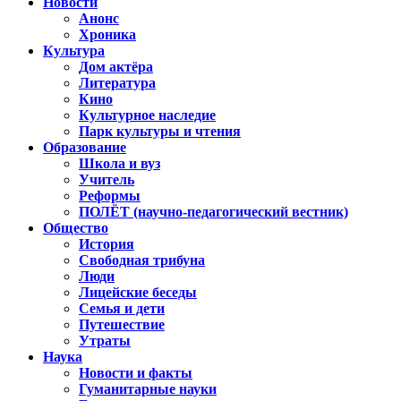
Новости
Анонс
Хроника
Культура
Дом актёра
Литература
Кино
Культурное наследие
Парк культуры и чтения
Образование
Школа и вуз
Учитель
Реформы
ПОЛЁТ (научно-педагогический вестник)
Общество
История
Свободная трибуна
Люди
Лицейские беседы
Семья и дети
Путешествие
Утраты
Наука
Новости и факты
Гуманитарные науки