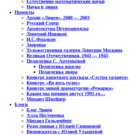
Естественно-математические науки
Наука в лицах
Проекты
Архив «Лицея». 2000 — 2003
Русский Север
Архитектура Петрозаводска
Дмитрий Новиков
И.С.Фрадков
Здоровье
Художественная галерея Дмитрия Москина
Великая Отечественная. 1941 — 1945
Педагогика С. Артемьевой
Педагогика школы
Педагогика двора
Конкурс короткого рассказа «Сестра таланта»
Конкурс «Во весь голос»
Конкурс новой драматургии «Ремарка»
Каким мы помним август 1991-го…
Михаил Швейцер
Блоги
Блог Лицея
Алла Нестеренко
Михаил Гольденберг
Родословная с Юлией Свинцовой
Видоискатель с Юлией Утышевой