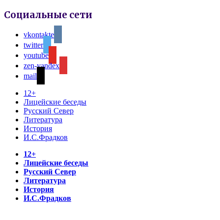
Социальные сети
vkontakte
twitter
youtube
zen-yandex
mail
12+
Лицейские беседы
Русский Север
Литература
История
И.С.Фрадков
12+
Лицейские беседы
Русский Север
Литература
История
И.С.Фрадков