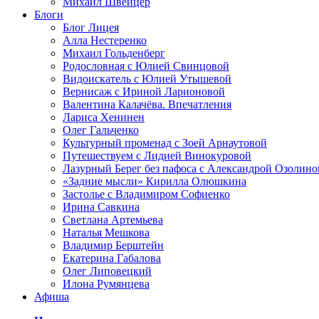
Михаил Швейцер
Блоги
Блог Лицея
Алла Нестеренко
Михаил Гольденберг
Родословная с Юлией Свинцовой
Видоискатель с Юлией Утышевой
Вернисаж с Ириной Ларионовой
Валентина Калачёва. Впечатления
Лариса Хенинен
Олег Гальченко
Культурный променад с Зоей Арнаутовой
Путешествуем с Лидией Винокуровой
Лазурный Берег без пафоса с Александрой Озолино
«Задние мысли» Кирилла Олюшкина
Застолье с Владимиром Софиенко
Ирина Савкина
Светлана Артемьева
Наталья Мешкова
Владимир Берштейн
Екатерина Габалова
Олег Липовецкий
Илона Румянцева
Афиша