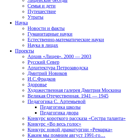
Лицейские беседы
Семья и дети
Путешествие
Утраты
Наука
Новости и факты
Гуманитарные науки
Естественно-математические науки
Наука в лицах
Проекты
Архив «Лицея». 2000 — 2003
Русский Север
Архитектура Петрозаводска
Дмитрий Новиков
И.С.Фрадков
Здоровье
Художественная галерея Дмитрия Москина
Великая Отечественная. 1941 — 1945
Педагогика С. Артемьевой
Педагогика школы
Педагогика двора
Конкурс короткого рассказа «Сестра таланта»
Конкурс «Во весь голос»
Конкурс новой драматургии «Ремарка»
Каким мы помним август 1991-го…