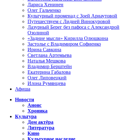
Лариса Хенинен
Олег Гальченко
Культурный променад с Зоей Арнаутовой
Путешествуем с Лидией Винокуровой
Лазурный Берег без пафоса с Александрой
Озолиной
«Задние мысли» Кирилла Олюшкина
Застолье с Владимиром Софиенко
Ирина Савкина
Светлана Артемьева
Наталья Мешкова
Владимир Берштейн
Екатерина Габалова
Олег Липовецкий
Илона Румянцева
Афиша
Новости
Анонс
Хроника
Культура
Дом актёра
Литература
Кино
Культурное наследие