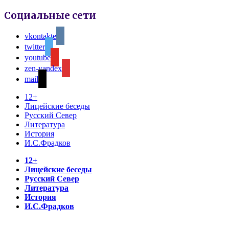
Социальные сети
vkontakte
twitter
youtube
zen-yandex
mail
12+
Лицейские беседы
Русский Север
Литература
История
И.С.Фрадков
12+
Лицейские беседы
Русский Север
Литература
История
И.С.Фрадков