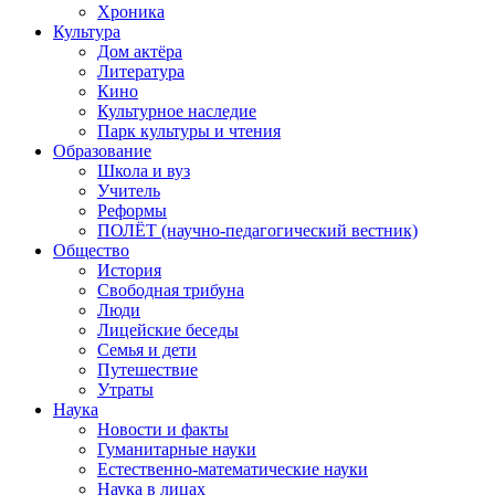
Хроника
Культура
Дом актёра
Литература
Кино
Культурное наследие
Парк культуры и чтения
Образование
Школа и вуз
Учитель
Реформы
ПОЛЁТ (научно-педагогический вестник)
Общество
История
Свободная трибуна
Люди
Лицейские беседы
Семья и дети
Путешествие
Утраты
Наука
Новости и факты
Гуманитарные науки
Естественно-математические науки
Наука в лицах