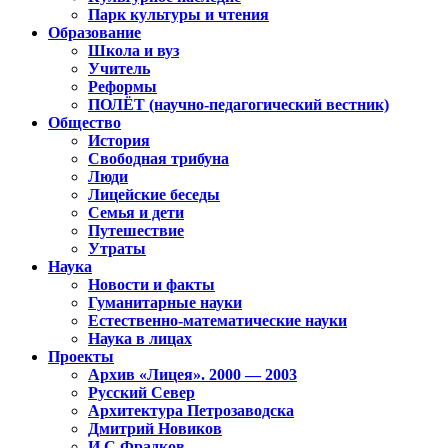
Парк культуры и чтения
Образование
Школа и вуз
Учитель
Реформы
ПОЛЁТ (научно-педагогический вестник)
Общество
История
Свободная трибуна
Люди
Лицейские беседы
Семья и дети
Путешествие
Утраты
Наука
Новости и факты
Гуманитарные науки
Естественно-математические науки
Наука в лицах
Проекты
Архив «Лицея». 2000 — 2003
Русский Север
Архитектура Петрозаводска
Дмитрий Новиков
И.С.Фрадков