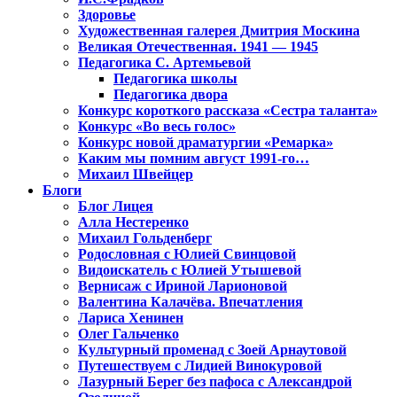
Здоровье
Художественная галерея Дмитрия Москина
Великая Отечественная. 1941 — 1945
Педагогика С. Артемьевой
Педагогика школы
Педагогика двора
Конкурс короткого рассказа «Сестра таланта»
Конкурс «Во весь голос»
Конкурс новой драматургии «Ремарка»
Каким мы помним август 1991-го…
Михаил Швейцер
Блоги
Блог Лицея
Алла Нестеренко
Михаил Гольденберг
Родословная с Юлией Свинцовой
Видоискатель с Юлией Утышевой
Вернисаж с Ириной Ларионовой
Валентина Калачёва. Впечатления
Лариса Хенинен
Олег Гальченко
Культурный променад с Зоей Арнаутовой
Путешествуем с Лидией Винокуровой
Лазурный Берег без пафоса с Александрой