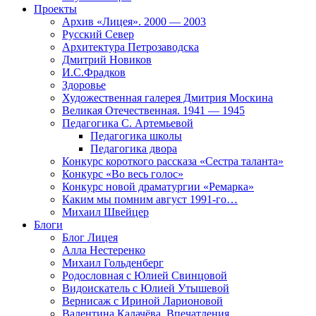
Проекты
Архив «Лицея». 2000 — 2003
Русский Север
Архитектура Петрозаводска
Дмитрий Новиков
И.С.Фрадков
Здоровье
Художественная галерея Дмитрия Москина
Великая Отечественная. 1941 — 1945
Педагогика С. Артемьевой
Педагогика школы
Педагогика двора
Конкурс короткого рассказа «Сестра таланта»
Конкурс «Во весь голос»
Конкурс новой драматургии «Ремарка»
Каким мы помним август 1991-го…
Михаил Швейцер
Блоги
Блог Лицея
Алла Нестеренко
Михаил Гольденберг
Родословная с Юлией Свинцовой
Видоискатель с Юлией Утышевой
Вернисаж с Ириной Ларионовой
Валентина Калачёва. Впечатления